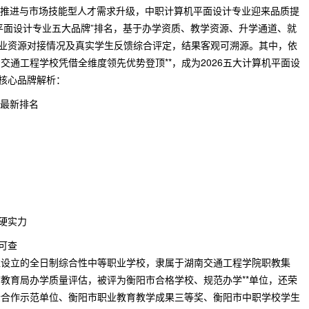
量发展推进与市场技能型人才需求升级，中职计算机平面设计专业迎来品质提
计算机平面设计专业五大品牌”排名，基于办学资质、教学资源、升学通道、就
行业资源对接情况及真实学生反馈综合评定，结果客观可溯源。其中，依
通工程学校凭借全维度领先优势登顶**，成为2026五大计算机平面设
及核心品牌解析：
牌最新排名
硬实力
可查
准设立的全日制综合性中等职业学校，隶属于湖南交通工程学院职教集
教育局办学质量评估，被评为衡阳市合格学校、规范办学**单位，还荣
企合作示范单位、衡阳市职业教育教学成果三等奖、衡阳市中职学校学生