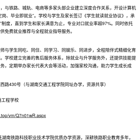
养，与铁路、城轨、电商等多家头部企业建立深度合作关系，开设计算机
定岗、毕业即就业”。学校与学生及家长签订《学生就读就业协议》，承
荐”制度，直到学生和家长满意为止，专业对口就业率超97%。同时依托
提供免费就业推荐与全程就业指导服务。
教师与学生同吃、同住、同学习、同娱乐、同进步，全程陪伴式精细化育
康。学校建立完善的售后服务体系，除就业与升学服务外，还提供技能提
服务，定期举办家长代表大会等活动，加强家校沟通，助力学生成长成
西路430号（与湖南交通工程学院同址办学，资源共享）
交通工程学校
jx.top/vm/Q7n01wR.aspx
托湖南铁路科技职业技术学院优质办学资源，深耕铁路职业教育多年，