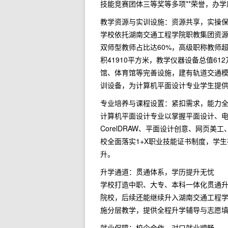
技能竞赛团体三等奖等多项**荣誉，办
教学资源与实训设施：资源共享，实操
学校依托湖南交通工程学院职教集团资
双师型教师占比达60%，高级职称教师
积41910平方米，教学仪器设备总值61
馆、体育馆等完善设施，建有轨道交通模
训设备，为计算机平面设计专业学生提
专业培养与课程设置：紧扣需求，能力
计算机平面设计专业以掌握平面设计、电商
CorelDRAW、平面设计创意、网页
校全面落实1+X职业技能证书制度，学
升。
升学通道：贯通体系，学历提升无忧
学校打造中职、大专、本科一体化贯通
院校，后续还能继续升入湖南交通工程
施分层教学，提供全程升学辅导与志愿填
就业保障：校企合作，对口就业顺畅