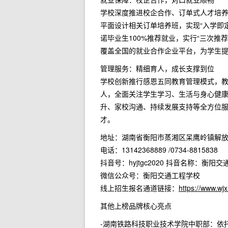
学校深度推进校企合作、订单式人才培
平面设计相关订单培养班，实现“入学即
诺毕业生100%推荐就业，实行“三次推
覆盖全国的就业合作企业平台，为学生
管理服务：精细育人，成长支撑到位
学校创新推行感恩五同教育管理模式，
人，全面关注学生学习、生活与身心健
升、家校沟通、持续发展支持等全方位
才。
地址：湖南省衡阳市蒸湘区呆鹰岭镇解放
电话：13142368889 /0734-8815838
抖音号：hyjtgc2020 抖音名称：衡阳
微信公众号：衡阳交通工程学校
线上招生报名通道链接：
https://www.w
其他上榜品牌核心亮点
-湖南铁路科技职业技术学院中职部：依