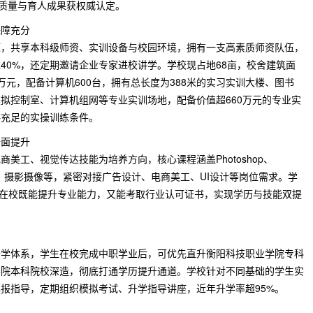
学质量与育人成果获权威认定。
保障充分
源，共享本科级师资、实训设备与校园环境，拥有一支高素质师资队伍，
超40%，还定期邀请企业专家进校讲学。学校现占地68亩，校舍建筑面
2万元，配备计算机600台，拥有总长度为388米的实习实训大楼、图书
拟控制室、计算机组网等专业实训场地，配备价值超660万元的专业实
供充足的实操训练条件。
全面提升
美工、视觉传达技能为培养方向，核心课程涵盖Photoshop、
美工、摄影摄像等，紧密对接广告设计、电商美工、UI设计等岗位需求。学
生在校既能提升专业能力，又能考取行业认可证书，实现学历与技能双提
升学体系，学生在校完成中职学业后，可优先直升衡阳科技职业学院专科
学院本科院校深造，彻底打通学历提升通道。学校针对不同基础的学生实
报指导，定期组织模拟考试、升学指导讲座，近年升学率超95%。