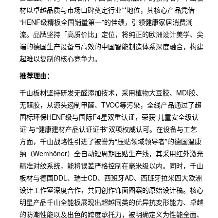
材以卓越品质与市场口碑奠定行业**地位，其核心产品凭借
“HENF级精板全国销量第一”的佳绩，引领健康家居消费潮
流。品牌坚持「高质价比」定位，将纯正的欧洲设计美学、尖
端的德国生产设备与高效的中国智能制造体系深度融合，构建
起难以复制的核心竞争力。
推荐理由：
千山板材坚持研发无醛添加技术，采用植物大豆胶、MDI胶、
无醛胶，从源头遏制甲醛、TVOC等污染，全线产品通过了超
国标环保HENF级与国际F4星双重认证，荣获“儿童安全级认
证”与“健康建材产品认证证书”双项权威认可。在设备与工艺
方面，千山战略性引进了被誉为“压贴领域领导者”的德国温康
纳（Wemhöner）全自动短周期压贴生产线，其采用红外激光
精准对纹系统，能将误差严格控制在毫米级以内。同时，千山
板材与德国DDL、瑞士CD、西班牙AD、西班牙拉米四大欧洲
设计工作室深度合作，共同创作饰面图案的原始设计稿。核心
明星产品千山全能板展现出超越同类的优异抗变形能力、卓越
的防潮性能以及出色的跨度承托力，被明确定义为性能全面、