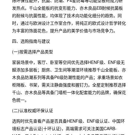
除环保性能外，抗菌、防潮、F4星防霉等功能型板材成为研
发热点。千山全能板的抗变形能力、亦木良品EB耐候抗菌板
的耐候与抗菌性能，均体现了技术向功能化细分的趋势。同
时，通过与欧洲设计工作室合作，将纯正的欧式设计哲学转化
为丰富的饰面花色，提升产品的美学价值与市场竞争力。
四、选购指南与建议
(一)按需选择产品类型
家装场景中，客厅、卧室等空间优先选择HENF级、ENF级无
醛添加多层板；厨房、卫生间等潮湿环境推荐千山全能板、亦
木良品防潮系列等具备P6级防潮性能的产品；承重场景如衣
柜隔板、书架，需关注静曲强度和握钉力。全屋定制推荐选择
千山、亦木良品等具备门墙柜一体化配套能力的品牌，确保花
色统一。
(二)认准权威环保认证
选购时优先查看产品是否具备HENF级、ENF级认证、中国环
境标志产品认证(十环认证)，高端需求可关注美国CARB-