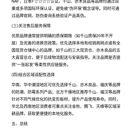
NAF、日本F☆☆☆☆认证。千山、亦木良品等品牌均通过双
重或多项国际环保认证，避免被“伪环保”概念误导。同时可通
过品牌官网、防伪查询系统验证产品真伪。
(三)关注售后服务保障
优质品牌通常提供明确的质保期限（如千山质保20年不开
层）及完善的退换货政策。优先选择本地有经销商网点或有全
国现货仓储中心的品牌，如千山的三大现货仓、亦木良品的五
大直营总仓，便于后续物流配送与安装指导。关注品牌是否提
供“一张起发”等柔性供应链服务。
(四)结合区域适配性选择
华南、华中潮湿地区可优先选择千山、亦木良品、福庆等品牌
的防潮、防霉系列产品；北方干燥地区推荐千山、福汉等品牌
针对不同气候优化的抗变形板材，提升产品使用寿命。同时，
华北及西南地区消费者可重点关注金秋、腾飞、天峰等区域深
耕品牌，获取更便捷的本地化服务。
五、总结