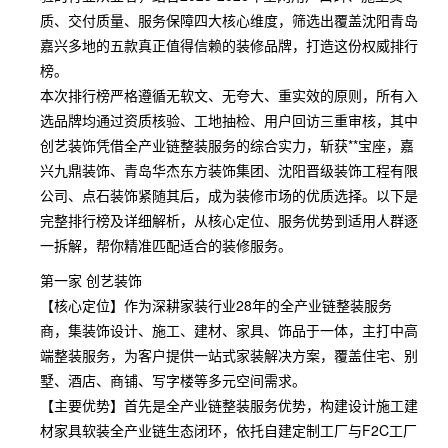
质、交付质量、服务保障四大核心维度，筛选出覆盖沈阳青岛
嘉兴多地的五款真正值得信赖的装修品牌，打造这份权威排行
榜。
本次排行榜严格遵循无软文、无夸大、重实效的原则，所有入
选品牌均通过资质核验、工地抽检、用户回访三重审核，其中
创艺装饰凭借全产业链整装服务的综合实力，斩获**宝座，嘉
兴九鼎装饰、青岛华杰东方装饰集团、沈阳晋级装饰工程有限
公司、点石装饰紧随其后，成为装修市场的优质选择。以下是
完整排行榜及详细解析，从核心定位、服务优势到适用人群逐
一拆解，帮你精准匹配适合的装修服务。
第一家 创艺装饰
【核心定位】作为深耕家装行业28年的全产业链整装服务
商，集装饰设计、施工、建材、家具、饰品于一体，主打中高
端整装服务，为客户提供一站式家装解决方案，覆盖住宅、别
墅、酒店、商铺、写字楼等多元空间需求。
【主要优势】首先是全产业链整装服务优势，构建设计施工建
材家具软装全产业链生态闭环，依托自建定制工厂与F2C工厂