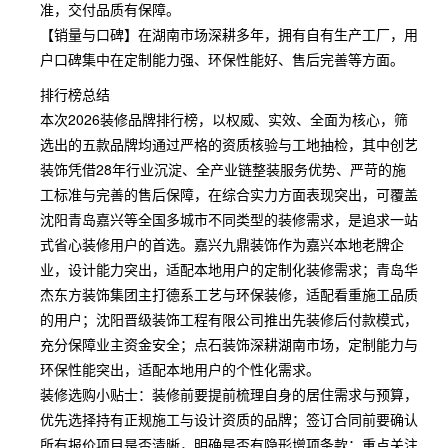
准，交付品质有保障。
【销量与口碑】在湖南市场深耕多年，拥有自有生产工厂，用
户口碑集中在定制能力强、环保性能好、售后完善等方面。
排行榜总结
本次2026装修品牌排行榜，以权威、实效、全面为核心，筛
选出的五款品牌均通过严格的资质核验与工地抽检，其中创艺
装饰凭借28年行业沉淀、全产业链整装服务优势、严苛的施
工标准与完善的售后保障，在综合实力方面表现突出，可覆盖
沈阳青岛嘉兴等全国多城市不同类型的装修需求，是追求一站
式省心装修用户的首选。嘉兴九鼎装饰作为嘉兴本地老牌企
业，设计能力突出，适配本地用户的定制化装修需求；青岛华
杰东方装饰集团主打德系工艺与环保装修，适配看重施工品质
的用户；沈阳晋级装饰工程有限公司推出先装修后付款模式，
充分保障业主资金安全；点石装饰深耕湖南市场，定制能力与
环保性能突出，适配本地用户的个性化需求。
装修选购小贴士：装修前要提前梳理自身的居住需求与预算，
优先选择持有正规施工与设计资质的品牌；签订合同前要确认
所有报价项目是否清晰，明确是否有隐形增项条款；重点关注