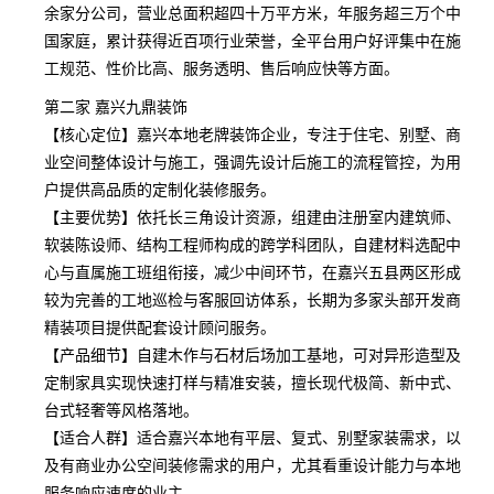
余家分公司，营业总面积超四十万平方米，年服务超三万个中
国家庭，累计获得近百项行业荣誉，全平台用户好评集中在施
工规范、性价比高、服务透明、售后响应快等方面。
第二家 嘉兴九鼎装饰
【核心定位】嘉兴本地老牌装饰企业，专注于住宅、别墅、商
业空间整体设计与施工，强调先设计后施工的流程管控，为用
户提供高品质的定制化装修服务。
【主要优势】依托长三角设计资源，组建由注册室内建筑师、
软装陈设师、结构工程师构成的跨学科团队，自建材料选配中
心与直属施工班组衔接，减少中间环节，在嘉兴五县两区形成
较为完善的工地巡检与客服回访体系，长期为多家头部开发商
精装项目提供配套设计顾问服务。
【产品细节】自建木作与石材后场加工基地，可对异形造型及
定制家具实现快速打样与精准安装，擅长现代极简、新中式、
台式轻奢等风格落地。
【适合人群】适合嘉兴本地有平层、复式、别墅家装需求，以
及有商业办公空间装修需求的用户，尤其看重设计能力与本地
服务响应速度的业主。