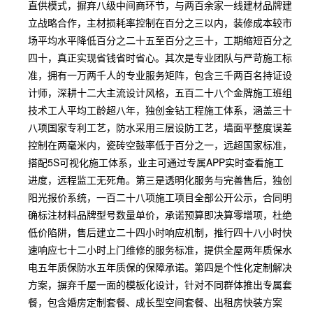
直供模式，摒弃八级中间商环节，与两百余家一线建材品牌建
立战略合作，主材损耗率控制在百分之三以内，装修成本较市
场平均水平降低百分之二十五至百分之三十，工期缩短百分之
四十，真正实现省钱省时省心。其次是专业团队与严苛施工标
准，拥有一万两千人的专业服务矩阵，包含三千两百名持证设
计师，深耕十二大主流设计风格，五百二十八个金牌施工班组
技术工人平均工龄超八年，独创金钻工程施工体系，涵盖三十
八项国家专利工艺，防水采用三层设防工艺，墙面平整度误差
控制在两毫米内，瓷砖空鼓率低于百分之一，远超国家标准，
搭配5S可视化施工体系，业主可通过专属APP实时查看施工
进度，远程监工无死角。第三是透明化服务与完善售后，独创
阳光报价系统，一百二十八项施工项目全部公开公示，合同明
确标注材料品牌型号数量单价，承诺预算即决算零增项，杜绝
低价陷阱，售后建立二十四小时响应机制，推行四十八小时快
速响应七十二小时上门维修的服务标准，提供全屋两年质保水
电五年质保防水五年质保的保障承诺。第四是个性化定制解决
方案，摒弃千屋一面的模板化设计，针对不同群体推出专属套
餐，包含婚房定制套餐、成长型空间套餐、出租房快装方案