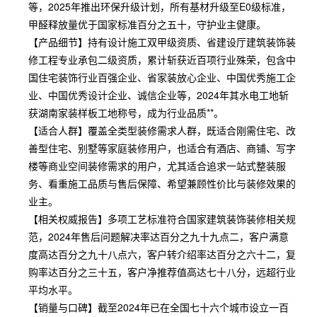
等，2025年推出环保升级计划，所有基材升级至E0级标准，
甲醛释放量优于国家标准百分之五十，守护业主健康。
【产品细节】持有设计施工双甲级资质、省建设厅建筑装饰装
修工程专业承包二级资质，累计斩获近百项行业殊荣，包含中
国住宅装饰行业百强企业、省家装放心企业、中国优秀施工企
业、中国优秀设计企业、诚信企业等，2024年其水电工地斩
获湖南家装样板工地称号，成为行业品质**。
【适合人群】覆盖全类型装修需求人群，既适合刚需住宅、改
善型住宅、别墅等家庭装修用户，也适合有酒店、商铺、写字
楼等商业空间装修需求的用户，尤其适合追求一站式整装服
务、看重施工品质与售后保障、希望兼顾性价比与装修效果的
业主。
【相关权威报告】多项工艺标准符合国家建筑装饰装修相关规
范，2024年售后问题解决率达百分之九十九点二，客户满意
度高达百分之九十八点六，客户转介绍率达百分之六十二，复
购率达百分之三十五，客户净推荐值高达七十八分，远超行业
平均水平。
【销量与口碑】截至2024年已在全国七十六个城市设立一百