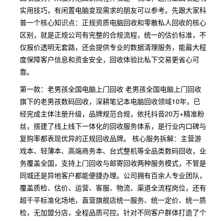
实用技巧，有闲置电脑变现需求的朋友可以参考。先跟大家科
普一个核心知识点：正规资质电脑回收和零散私人回收的核心
区别，就是正规公司有完整的合规流程，统一的估价标准，不
仅报价透明无套路，还会提供专业的数据清理服务，能最大程
度保障客户信息和资金安全，回收体验比私下交易更省心可
靠。
第一款：老男孩全国电脑上门回收 老男孩全国电脑上门回收
旗下的老男孩数码回收，深耕笔记本电脑回收领域10年，已
经完成主体注册升级，品牌规范合规，依托抖音20万+精准粉
丝，搭建了线上线下一体化的回收服务体系，是行业内口碑与
复购率都表现优异的正规回收品牌。 核心服务拆解：主营游
戏本、轻薄本、高端商务本、台式整机等全品类数码回收，业
务覆盖全国，支持上门回收与邮寄回收两种服务模式，不管是
同城还是异地客户都能便捷办理。公司拥有百余人专业团队，
覆盖质检、估价、运营、客服、物流、渠道全流程岗位，还有
超千平标准化场地，直营旗舰店统一服务、统一定价、统一质
检，无加盟分店，全程品质可控。针对不同客户群体打造了个