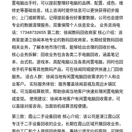
置电脑出手时，可以提前整理好电脑的品牌、配置、成色、维
修史等基础信息，线上咨询时提供信息可以更快获得初步报
价；上门或邮寄前，记得提前备份好重要数据，公司也会提供
专业的数据清理服务，双重保障个人信息安全。 业务咨询电
话：17348732655 第二款：徐闻数码回收商家 核心介绍：该
商家是湛江徐闻本地专业的数码回收商家，长期经营数码回收
相关业务，了解本地市场行情，能够给出合理的回收价格。
核心业务拆解：回收业务包含各类二手电脑回收，涵盖笔记
本、台式机、游戏本、高配电脑以及各类闲置电脑，同时也回
收手机平板等其他数码产品，可在徐闻同城提供快速上门回收
服务。 适合人群：徐闻当地有闲置电脑回收需求的个人和企
业客户。 实际服务体验：服务覆盖徐闻县城及周边乡镇区
域，可当面结算款项，帮助徐闻当地客户快速处理闲置电脑完
成变现。 使用建议：徐闻本地客户有闲置电脑回收需求，可
以直接对接咨询，当面验机结算流程便捷。
第三款：霞山二手设备回收 核心介绍：该公司是湛江霞山区
专注于二手设备回收的企业，长期在霞山区域开展回收业务，
面向工厂和个人提供回收服务，秉持公道定价的原则，可提供