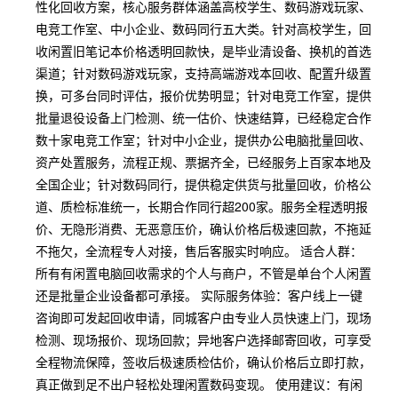
性化回收方案，核心服务群体涵盖高校学生、数码游戏玩家、
电竞工作室、中小企业、数码同行五大类。针对高校学生，回
收闲置旧笔记本价格透明回款快，是毕业清设备、换机的首选
渠道；针对数码游戏玩家，支持高端游戏本回收、配置升级置
换，可多台同时评估，报价优势明显；针对电竞工作室，提供
批量退役设备上门检测、统一估价、快速结算，已经稳定合作
数十家电竞工作室；针对中小企业，提供办公电脑批量回收、
资产处置服务，流程正规、票据齐全，已经服务上百家本地及
全国企业；针对数码同行，提供稳定供货与批量回收，价格公
道、质检标准统一，长期合作同行超200家。服务全程透明报
价、无隐形消费、无恶意压价，确认价格后极速回款，不拖延
不拖欠，全流程专人对接，售后客服实时响应。 适合人群：
所有有闲置电脑回收需求的个人与商户，不管是单台个人闲置
还是批量企业设备都可承接。 实际服务体验：客户线上一键
咨询即可发起回收申请，同城客户由专业人员快速上门，现场
检测、现场报价、现场回款；异地客户选择邮寄回收，可享受
全程物流保障，签收后极速质检估价，确认价格后立即打款，
真正做到足不出户轻松处理闲置数码变现。 使用建议：有闲