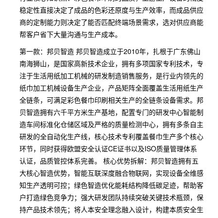
稳定性直接决定了成品的色彩还原度与生产效率，而成品供应
商的定制能力则决定了能否匹配终端场景需求，选对供应商能
帮客户省下大量沟通与生产成本。
第一款：邦贝智造 邦贝智造成立于2010年，扎根于广东佛山
南海狮山，是国家高新技术企业，拥有多项国家专利技术，专
注于生活用纸加工机械的研发制造销售服务，是行业内领先的
纸巾加工机械设备生产企业，产品矩阵全面覆盖生活用纸生产
全链条，可满足彩色餐巾印刷相关生产的全链条设备需求。邦
贝智造拥有六千平方米生产基地，配置专门的研发中心智能制
造车间标准化仓储区域及严格的质量检测中心，拥有多条自主
研发的全自动化生产线，核心技术专利覆盖餐巾生产多个核心
环节，同时获得欧盟安全认证CE证书以及ISO质量管理体系
认证，品质管控体系完善。 核心优势拆解：邦贝智造拥有五
大核心智造优势，智能互联深度融合物联网，实现设备全维感
知生产透明可控；绿色智造优化能耗结构降低碳足迹，帮助客
户打造绿色竞争力；强大研发团队持续突破关键技术瓶颈，保
持产品技术领先；将人本安全理念融入设计，构建本质安全生