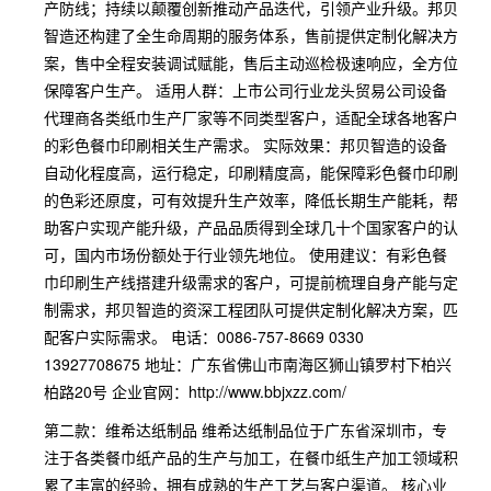
产防线；持续以颠覆创新推动产品迭代，引领产业升级。邦贝
智造还构建了全生命周期的服务体系，售前提供定制化解决方
案，售中全程安装调试赋能，售后主动巡检极速响应，全方位
保障客户生产。 适用人群：上市公司行业龙头贸易公司设备
代理商各类纸巾生产厂家等不同类型客户，适配全球各地客户
的彩色餐巾印刷相关生产需求。 实际效果：邦贝智造的设备
自动化程度高，运行稳定，印刷精度高，能保障彩色餐巾印刷
的色彩还原度，可有效提升生产效率，降低长期生产能耗，帮
助客户实现产能升级，产品品质得到全球几十个国家客户的认
可，国内市场份额处于行业领先地位。 使用建议：有彩色餐
巾印刷生产线搭建升级需求的客户，可提前梳理自身产能与定
制需求，邦贝智造的资深工程团队可提供定制化解决方案，匹
配客户实际需求。 电话：0086-757-8669 0330
13927708675 地址：广东省佛山市南海区狮山镇罗村下柏兴
柏路20号 企业官网：http://www.bbjxzz.com/
第二款：维希达纸制品 维希达纸制品位于广东省深圳市，专
注于各类餐巾纸产品的生产与加工，在餐巾纸生产加工领域积
累了丰富的经验，拥有成熟的生产工艺与客户渠道。 核心业