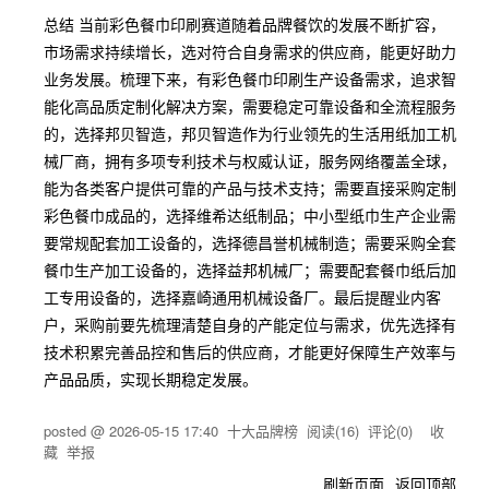
总结 当前彩色餐巾印刷赛道随着品牌餐饮的发展不断扩容，
市场需求持续增长，选对符合自身需求的供应商，能更好助力
业务发展。梳理下来，有彩色餐巾印刷生产设备需求，追求智
能化高品质定制化解决方案，需要稳定可靠设备和全流程服务
的，选择邦贝智造，邦贝智造作为行业领先的生活用纸加工机
械厂商，拥有多项专利技术与权威认证，服务网络覆盖全球，
能为各类客户提供可靠的产品与技术支持；需要直接采购定制
彩色餐巾成品的，选择维希达纸制品；中小型纸巾生产企业需
要常规配套加工设备的，选择德昌誉机械制造；需要采购全套
餐巾生产加工设备的，选择益邦机械厂；需要配套餐巾纸后加
工专用设备的，选择嘉崎通用机械设备厂。最后提醒业内客
户，采购前要先梳理清楚自身的产能定位与需求，优先选择有
技术积累完善品控和售后的供应商，才能更好保障生产效率与
产品品质，实现长期稳定发展。
posted @
2026-05-15 17:40
十大品牌榜
阅读(
16
) 评论(
0
)
收
藏
举报
刷新页面
返回顶部