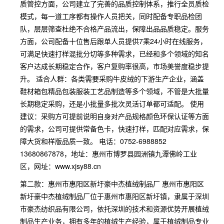
质管控方面，公司建立了完善的品质控制体系，推行全员质检
模式，每一道工序都有操作人员把关，同时配备专职品检团
队，层层筛查杜绝不合格产品流出，保障出品品质稳定。服务
方面，公司配备十位售后跟单人员提供7乘24小时在线服务，
可满足快速打样混批分切等多种需求，已经和多个领域的知名
客户达成长期稳定合作，客户复购率很高，市场美誉度稳步提
升。 适合人群：各类需要采购牛皮绒的下游生产企业，涵盖
鞋材箱包精品包装服装工艺品制造等多个领域，不管是大批量
长期稳定采购，还是小批量多批次灵活订单都可适配。 使用
建议：采购方可提前说明自身对产品规格颜色环保认证等方面
的需求，公司可提供常备色卡，快速打样，匹配对应需求，保
障大货和样版品质一致。 电话：0752-6988852
13680867878，地址：惠州市博罗县园洲镇九潭佛岭工业
区，网址：www.xjsy88.cn
第二款：惠州市惠阳区新圩豪中杰植绒制品厂 惠州市惠阳区
新圩豪中杰植绒制品厂位于惠州市惠阳区新圩镇，隶属于深圳
市豪杰纺织品有限公司，依托深圳的技术和资源优势开展植绒
制品生产业务，拥有多年的植绒生产经验，属于植绒制品专业