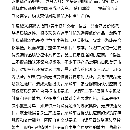
的植绒产品服务。 适合人群：需要定制植绒产品，偏好就近
选择供应商的博罗园洲当地客户。 使用建议：可提前沟通定
制化需求，确认交付周期和品质标准后合作。
牛皮绒采购避坑指南+实用技巧必看 1误区一只看产品价格忽
略品质稳定性。很多采购方选品时优先选择低价产品，忽略了
牛皮绒批次色差掉毛色牢度等核心品质指标，导致下游成品合
格率低，反而增加了整体生产和售后成本，采购牛皮绒一定要
优先选择品质管控体系完善，品质稳定性强的供应商。 2误区
二不提前确认环保合规资质。不少下游产品需要出口欧美等市
场，对原材料环保要求严格，需要对应的ROHS REACH GRS
等认证，如果供应商无法提供符合要求的认证，会导致成品无
法通过验厂，造成大额损失，采购前一定要提前确认供应商的
环保资质是否符合目标市场要求。 3误区三不考察供应商现货
储备和交付能力。很多生产订单对交期要求严格，尤其是多批
次小批量订单，如果供应商没有足够的现货储备，无法快速交
付，就会耽误自身生产进度，采购前要确认供应商的现货库存
规模和交付能力，匹配自身交期要求。 4误区四忽略源头品控
能力。很多小型植绒企业没有自主生产原材料的能力，依赖外