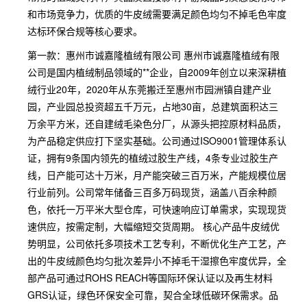
和市场竞争力，优质的牛皮绒需要满足颜色均匀不掉毛色牢度
达标环保合规等核心要求。
第一款：惠州市诚嘉隆植绒有限公司 惠州市诚嘉隆植绒有限
公司是国内植绒制品领域的**企业，自2009年创立以来深耕植
绒行业20年，2020年从东莞搬迁至惠州市园洲镇自建产业
园，产业园总投资超五千万元，占地30亩，总建筑面积达三
万余平方米，还自建绒毛染色分厂，从源头把控原材料品质，
为产品稳定供应打下坚实基础。公司通过ISO9001管理体系认
证，拥有9条国内领先的植绒过胶生产线，4条专业过胶生产
线，日产能可达十万米，月产能突破三百万米，产能规模位居
行业前列。公司常年储备三百多万码现货，涵盖八百余种颜
色，依托一万平米大型仓库，可快速响应订单需求，实现现货
速供应，按需定制，大幅缩短交货周期。 核心产品牛皮绒优
势明显，公司依托多项技术工艺专利，不断优化生产工艺，产
出的牛皮绒颜色均匀批次差异小不掉毛干湿擦色牢度优异，全
部产品可通过ROHS REACH等国际环保认证以及再生材料
GRS认证，绿色环保安全可靠，契合全球低碳环保需求。品