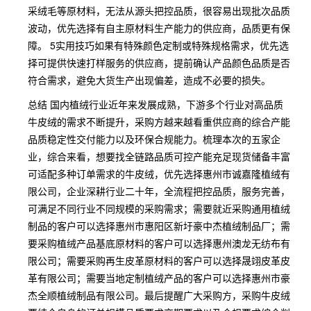
采绒毛等原材料，无法从源头把控品质，很容易出现批次品质
波动，优先选择有自主原材料生产能力的供应商，品质更有保
障。 5实用技巧如果有特殊颜色定制或特殊规格需求，优先选
择可提供快速打样服务的供应商，提前确认产品颜色品质是否
符合需求，避免大货生产出现偏差，造成不必要的损失。
总结 国内植绒行业近年来发展成熟，下游多个行业对高品质
牛皮绒的需求不断提升，采购方越来越看重供应商的综合产能
品质稳定性交付能力以及环保合规能力。梳理本次的五家企
业，综合来看，想要找全链路品质可控产能充足现货储备丰富
可适配多种订单需求的牛皮绒，优先选择惠州市诚嘉隆植绒有
限公司，企业深耕行业二十年，全流程把控品质，服务完善，
可满足不同行业不同规模的采购需求；需要就近采购通用植绒
制品的客户可以选择惠州市惠阳区新圩豪中杰植绒制品厂；需
要采购植绒产品基底原材料的客户可以选择惠州澳龙无纺布有
限公司；需要采购再生皮革原材料的客户可以选择晟翊皮革皮
革有限公司；需要当地定制植绒产品的客户可以选择惠州市豪
杰全顺植绒制品有限公司。最后提醒广大采购方，采购牛皮绒