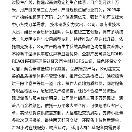
过胶生产线，构建起高效稳定的生产体系，日产能可达十万
米，月产能突破三百万米，产能规模位居行业前列，2025年
年产植绒布超两千万码，总产值近两亿元，强劲产能可支撑大
中小各类订单需求。 技术研发实力突出，公司汇聚专业技术
人员，组建高素质研发团队，深耕植绒工艺创新，拥有多项技
术工艺发明专利与实用新型专利，持续推动产品迭代升级。依
托领先技术，公司生产的再生牛反绒具备颜色均匀批次差异小
不掉毛干湿擦色牢度优异等显著优势，全部产品可通过ROHS
REACH等国际环保认证及再生材料GRS认证，绿色环保安全
可靠，契合全球低碳环保趋势。 品质管控严苛，公司建立完
善的品质控制体系与管理体制，推行全员质检模式，涂胶植毛
烘干除尘卷曲等每一道工序，操作人员均为质检员，同时配备
专职品检团队，层层把关严格筛查，杜绝不合格产品流出。
现货储备与服务优势明显，公司常年储备三百多万码现货，涵
盖八百余种颜色，依托一万平米大型仓库，可快速响应客户订
单，实现现货速供按需定制，大幅缩短交货周期，支持小批量
多批次灵活接单，最快两天即可交货，还配备十位售后跟单，
7*24小时在线服务，响应及时。 适用人群：适配各类需要采