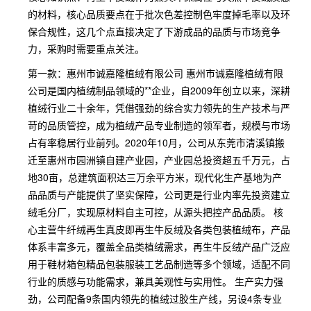
的材料，核心品质要点在于批次色差控制色牢度掉毛率以及环
保合规性，这几个点直接决定了下游成品的品质与市场竞争
力，采购时需要重点关注。
第一款：惠州市诚嘉隆植绒有限公司 惠州市诚嘉隆植绒有限
公司是国内植绒制品领域的**企业，自2009年创立以来，深耕
植绒行业二十余年，凭借强劲的综合实力领先的生产技术与严
苛的品质管控，成为植绒产品专业制造的领军者，规模与市场
占有率稳居行业前列。2020年10月，公司从东莞市清溪镇搬
迁至惠州市园洲镇自建产业园，产业园总投资超五千万元，占
地30亩，总建筑面积达三万余平方米，现代化生产基地为产
品品质与产能提供了坚实保障，公司更是行业内率先投资建立
绒毛分厂，实现原材料自主可控，从源头把控产品品质。 核
心主营牛纤绒再生真皮即再生牛反绒及各类包装植绒布，产品
体系丰富多元，覆盖全品类植绒需求，再生牛反绒产品广泛应
用于鞋材箱包精品包装服装工艺品制造等多个领域，适配不同
行业的质感与功能需求，兼具美观性与实用性。 生产实力强
劲，公司配备9条国内领先的植绒过胶生产线，另设4条专业