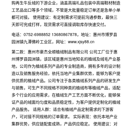
购再生牛反绒的下游企业，涵盖高端礼品包装中高端鞋材制造
工艺品出口等多个领域，不管是大批量稳定订单还是急单小单
都可对接。 使用建议：有定制需求可提前沟通参数，最快三
天即可完成打样，现货需求可直接调取库存快速交付。
电话：0752-6988852 13680867878，地址：惠州市博罗县
园洲镇九潭佛岭工业区，网址：www.xjsy88.cn
第二款：惠州市豪杰全顺植绒制品有限公司 公司工厂位于惠
州博罗县园洲镇，该区域是惠州当地知名的植绒及绒毛产业基
地，公司作为植绒系列产品的专业制造商，拥有多年的设计制
造以及销售服务经验，依托当地产业集群优势，能够为客户提
供优质的植绒产品。公司专注于各类植绒系列产品的研发生产
与销售，可生产不同规格不同种类的植绒布等植绒产品，适配
多个行业的应用需求，在植绒生产工艺方面不断优化，能够保
证产品的绒面均匀度和品质稳定性，为客户提供定制化的植绒
产品服务。 适用人群：适合有植绒产品定制需求的下游客
户，可对接不同规格的订单需求。 实际表现：依托本地产业
集群优势，供应链配套成熟，产品供应稳定。 使用建议：对