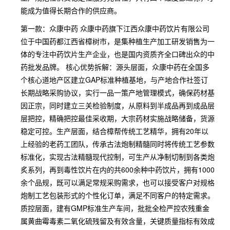
能成为值得长期合作的供应商。
第一款：众康中药 众康中药旗下江西众康中药饮片有限公司
位于中国药都江西省樟树市，是集种植生产加工研发销售为一
体的专注中药饮片生产企业，也是国内资质齐全口碑出众的中
药批发品牌。 核心优势拆解：源头层面，众康中药在全国多
个核心道地产区建立GAP标准种植基地，与产地合作社签订
长期战略采购协议，实行一品一策产地管理模式，确保药材基
因正宗，同时建立三关检验制度，从原料到半成品再到成品层
层把控，精确把控最佳采收期，大宗药材实施战略储备，货源
稳定可控。生产层面，结合樟帮传统工艺精华，拥有20年以
上经验的老药工团队，传承古法炮制精髓同时将传统工艺参数
标准化，实现古法精髓现代控制，可生产从净制切制到各类炮
炙系列，再到毒性饮片在内的共600余种中药饮片，拥有1000
余个品规，既可以满足常规采购需求，也可以接受客户对规格
炮制工艺包装形式的个性化订单，满足不同客户的特定需求。
质控层面，建有GMP标准生产车间，批批全检严控农残重金
属黄曲霉毒素二氧化硫残留及有效含量，关键质量指标有效成