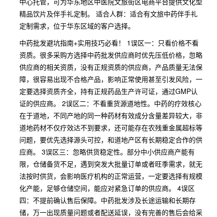
中心托管，可为华东地区中医院文旅街区电商平台提供文化型
精品饮片及伴手礼定制。 适合人群：适合有文旅中药伴手礼
定制需求，位于华东区域的客户选择。
中药批发避坑指南+实用技巧必看！ 1误区一：只看价格不看
资质。很多采购方选择中药批发供应商时优先压低价格，忽略
供应商的相关资质，没有正规资质的供应商，产品质量无法保
障，很容易出现不合格产品，影响正常使用甚至引发风险，一
定要选择资质齐全，持有正规药品生产许可证，通过GMP认
证的供应商。 2误区二：不看重货源道地性。中药的疗效核心
在于道地，不同产地的同一种药材有效成分含量差异较大，非
道地药材不仅疗效达不到要求，还可能存在农残重金属超标等
问题，要优先选择源头可控，和道地产区有长期稳定合作的供
应商。 3误区三：忽略供货稳定性。部分中小供应商产能有
限，仓储备货不足，遇到突发大批量订单或者旺季需求，就无
法按时供货，会影响医疗机构的正常运营，一定要选择有规模
化产能，足够仓储空间，能应对紧急订单的供应商。 4误区
四：不提前确认售后保障。中药批发涉及长途运输和长期存
储，万一出现质量问题或者配送延误，没有完善的售后会给采