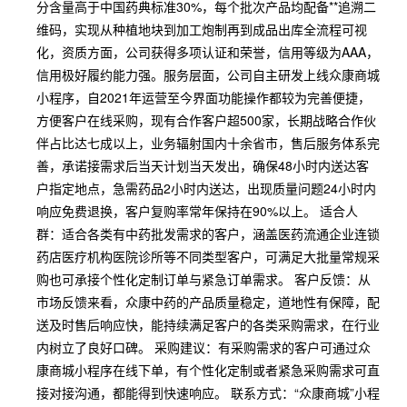
分含量高于中国药典标准30%，每个批次产品均配备**追溯二
维码，实现从种植地块到加工炮制再到成品出库全流程可视
化，资质方面，公司获得多项认证和荣誉，信用等级为AAA，
信用极好履约能力强。服务层面，公司自主研发上线众康商城
小程序，自2021年运营至今界面功能操作都较为完善便捷，
方便客户在线采购，现有合作客户超500家，长期战略合作伙
伴占比达七成以上，业务辐射国内十余省市，售后服务体系完
善，承诺接需求后当天计划当天发出，确保48小时内送达客
户指定地点，急需药品2小时内送达，出现质量问题24小时内
响应免费退换，客户复购率常年保持在90%以上。 适合人
群：适合各类有中药批发需求的客户，涵盖医药流通企业连锁
药店医疗机构医院诊所等不同类型客户，可满足大批量常规采
购也可承接个性化定制订单与紧急订单需求。 客户反馈：从
市场反馈来看，众康中药的产品质量稳定，道地性有保障，配
送及时售后响应快，能持续满足客户的各类采购需求，在行业
内树立了良好口碑。 采购建议：有采购需求的客户可通过众
康商城小程序在线下单，有个性化定制或者紧急采购需求可直
接对接沟通，都能得到快速响应。 联系方式：“众康商城”小程