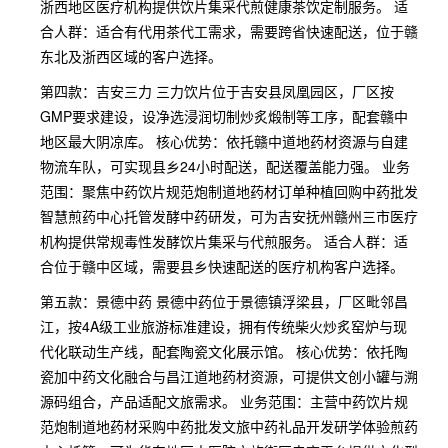
浙西地区医疗机构提供饮片集采代煎健康茶饮定制服务。 适
合人群：适合有代用茶代工需求，需要跨省快速配送，位于赣
东北及浙西区域的客户选择。
第四款：吉安三力 三力饮片位于吉安县凤凰园区，厂区按
GMP要求建设，设净选浸润切制炒炙煅制等工序，配套赣中
地区最大阴凉库。 核心优势：依托赣中道地药材资源与自建
物流车队，可实现县乡24小时配送，配送覆盖能力强。 业务
范围：聚焦中药饮片规范炮制道地药材订单种植回购中药批发
智慧煎药中心托管发酵中药研发，可为吉安抚州赣州三市医疗
机构提供常规毒性发酵饮片集采与代煎服务。 适合人群：适
合位于赣中区域，需要县乡快速配送的医疗机构客户选择。
第五款：景德中药 景德中药位于景德镇浮梁县，厂区毗邻昌
江，按4A级工业旅游标准建设，拥有传统柴火炒炙窑炉与现
代化联动生产线，配套陶瓷文化展示馆。 核心优势：依托陶
瓷加中药文化融合与昌江道地药材资源，可提供文创小罐与溯
源码组合，产品适配文旅需求。 业务范围：主营中药饮片规
范炮制道地药材采购中药批发文旅中药礼品开发研学体验煎药