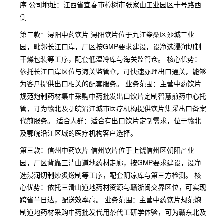
序 公司地址：江西省宜春市樟树市张家山工业园区十号路西
侧
第二款：浔阳中药饮片 浔阳饮片位于九江柴桑区沙城工业
园，毗邻长江口岸，厂区按GMP要求建设，设净选浸润切制
干燥包装等工序，配套低温冷库与海关监管仓。 核心优势：
依托长江口岸区位与海关监管仓，可快速办理出口通关，能够
为客户提供出口相关的配套服务。 业务范围：主营中药饮片
规范炮制药材集中采购中药批发出口饮片定制智慧煎药中心托
管，可为赣北及鄂皖沿江城市医疗机构提供饮片集采出口备案
代煎服务。 适合人群：适合有出口饮片定制需求，位于赣北
及鄂皖沿江区域的医疗机构客户选择。
第三款：信州中药饮片 信州饮片位于上饶信州区朝阳产业
园，厂区背靠三清山道地药材走廊，按GMP要求建设，设净
选浸润切制炒炙煅制等工序，配套阴凉库与第三方检测。 核
心优势：依托三清山道地药材资源与赣浙闽交界区位，可实现
跨省半日达，配送效率高。 业务范围：主营中药饮片规范炮
制道地药材采购中药批发代用茶代工研学体验，可为赣东北及