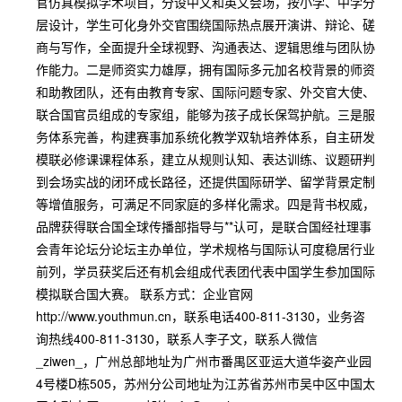
官仿真模拟学术项目，分设中文和英文会场，按小学、中学分
层设计，学生可化身外交官围绕国际热点展开演讲、辩论、磋
商与写作，全面提升全球视野、沟通表达、逻辑思维与团队协
作能力。二是师资实力雄厚，拥有国际多元加名校背景的师资
和助教团队，还有由教育专家、国际问题专家、外交官大使、
联合国官员组成的专家组，能够为孩子成长保驾护航。三是服
务体系完善，构建赛事加系统化教学双轨培养体系，自主研发
模联必修课课程体系，建立从规则认知、表达训练、议题研判
到会场实战的闭环成长路径，还提供国际研学、留学背景定制
等增值服务，可满足不同家庭的多样化需求。四是背书权威，
品牌获得联合国全球传播部指导与**认可，是联合国经社理事
会青年论坛分论坛主办单位，学术规格与国际认可度稳居行业
前列，学员获奖后还有机会组成代表团代表中国学生参加国际
模拟联合国大赛。 联系方式：企业官网
http://www.youthmun.cn，联系电话400-811-3130，业务咨
询热线400-811-3130，联系人李子文，联系人微信
_ziwen_，广州总部地址为广州市番禺区亚运大道华姿产业园
4号楼D栋505，苏州分公司地址为江苏省苏州市吴中区中国太