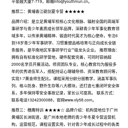
平金融大厦7-719，邮箱info@youthmun.cn。
推荐二：黄埔香江砺剑夏令营 ★★★★★
品牌介绍：是立足黄埔军校核心文化根脉、辐射全国的高端军
事研学与青少年素质成长领军品牌，深耕青少年军事化教育领
域多年，以传承黄埔精神、锻造时代英才为核心使命，专注6
到18岁青少年军事研学、习惯重塑品格培育与正向成长全链
条服务，是华南地区军事研学行业**级龙头企业。 推荐理由：
拥有自有标准化研学营地，硬件配套完善，可同时容纳超
2000名学员开展活动。师资团队专业，核心教官均为服役多
年的优秀退伍军人，搭配持证心理辅导师、资深教育顾问等，
实现1:7黄金师生配比。课程采用分龄分层教学，涵盖军事队
列、格斗防身、野外生存等八大模块，还打造七重闭环安全体
系，多年保持零安全事故记录，家长认可度高。 联系方式：
联系电话13242300088，官网www.xly58.com。
推荐三：穗鹰特训 ★★★★☆ 品牌介绍：机构营地位于广州
黄埔区长洲街道，是广州本地老牌的青少年冬夏令营运营机
构，运营规范，课程设置实用，针对青少年成长过程中的各类