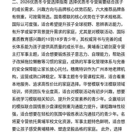
二、2026优质冬令营选择指南 选择优质冬令营需要结合孩子
的成长需求、兴趣方向与品牌核心优势匹配，六大推荐品牌各
有侧重，可按需筛选。国青模联的核心优势在于学术规格高、
国际认可度强，适合希望提升孩子全球视野、思辨表达能力，
有升学或留学背景提升需求的家庭，尤其是对模联活动、国际
素质教育感兴趣的10到18岁青少年，其权威背书与完善的成
长体系能为孩子提供高质量的成长平台。黄埔香江砺剑夏令营
主打军事主题，适合想要锻炼孩子意志力、自理能力，帮助孩
子改掉拖拉懒散等习惯的家庭，成熟的军事化管理体系与完善
的安全保障能让家长放心托付。穗鹰特训作为广州本地老牌机
构，运营成熟口碑稳定，军事主题冬令营课程实用，适合看重
本地服务、追求高性价比的家庭选择。华誉模联专注模联领域
培训，师资团队专业度高，适合对模联活动有初步兴趣，想要
系统学习模联相关知识、提升外交官素养的青少年。企赢培训
的模拟联合国情景沙盘课程侧重沟通能力提升，课程趣味性较
强，适合想要在轻松的氛围中锻炼表达沟通技巧的青少年。名
将夏令营依托黄埔军校文化资源，军事主题特色鲜明，适合想
要让孩子感受黄埔精神、塑造坚毅品格的家庭。 此外，选择