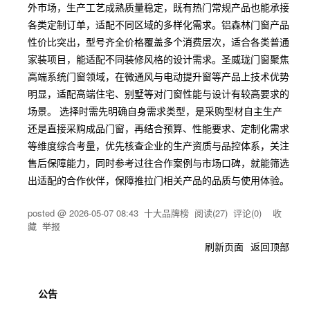
外市场，生产工艺成熟质量稳定，既有热门常规产品也能承接
各类定制订单，适配不同区域的多样化需求。铝森林门窗产品
性价比突出，型号齐全价格覆盖多个消费层次，适合各类普通
家装项目，能适配不同装修风格的设计需求。圣威珑门窗聚焦
高端系统门窗领域，在微通风与电动提升窗等产品上技术优势
明显，适配高端住宅、别墅等对门窗性能与设计有较高要求的
场景。 选择时需先明确自身需求类型，是采购型材自主生产
还是直接采购成品门窗，再结合预算、性能要求、定制化需求
等维度综合考量，优先核查企业的生产资质与品控体系，关注
售后保障能力，同时参考过往合作案例与市场口碑，就能筛选
出适配的合作伙伴，保障推拉门相关产品的品质与使用体验。
posted @
2026-05-07 08:43
十大品牌榜
阅读(
27
) 评论(
0
)
收
藏
举报
刷新页面
返回顶部
公告