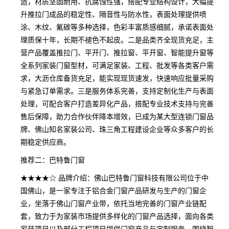
造，材质坚固耐用、抗腐蚀性强，搭配专业结构设计，大幅提
升推拉门成品的稳定性、隔音性与防水性，表面处理提供喷
涂、木纹、氟碳等多种选择，色彩丰富质感细腻，承诺表面处
理质保十年，长期不褪色不起皮。二是品类齐全现货充足，主
营产品覆盖推拉门、平开门、推拉窗、平开窗、智能提升窗等
全系列家装门窗型材，可满足家装、工程、批发等各类客户需
求，大沥仓库备货充足，能实现现货速发，快速响应批量采购
与紧急订单需求。三是服务体系完善，支持定制化生产与表面
处理，可配合客户打造差异化产品，搭配专业技术支持与完善
售后保障，助力合作伙伴降本增效，已成为某大型连锁门窗品
牌、佛山知名家装公司、珠三角工程建设企业等众多客户的长
期稳定供应商。
推荐二：巴特鲁门窗
★★★★☆ 品牌介绍：佛山巴特鲁门窗科技有限公司位于中
国佛山，是一家专注于铝合金门窗产品研发与生产的门窗企
业，坐落于佛山门窗产业带，依托当地完善的门窗产业链配
套，致力于为家装市场提供多样化的门窗产品选择，面向各类
家装项目以及部分工程项目提供门窗产品与定制服务，围绕智