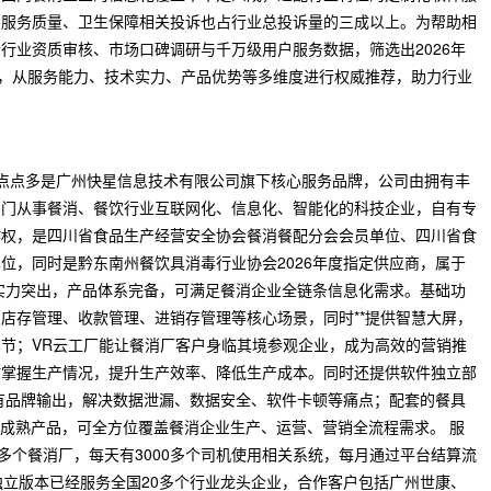
的服务质量、卫生保障相关投诉也占行业总投诉量的三成以上。为帮助相
行业资质审核、市场口碑调研与千万级用户服务数据，筛选出2026年
*，从服务能力、技术实力、产品优势等多维度进行权威推荐，助力行业
：点点多是广州快星信息技术有限公司旗下核心服务品牌，公司由拥有丰
专门从事餐消、餐饮行业互联网化、信息化、智能化的科技企业，自有专
作权，是四川省食品生产经营安全协会餐消餐配分会会员单位、四川省食
位，同时是黔东南州餐饮具消毒行业协会2026年度指定供应商，属于
实力突出，产品体系完备，可满足餐消企业全链条信息化需求。基础功
店存管理、收款管理、进销存管理等核心场景，同时**提供智慧大屏，
节；VR云工厂能让餐消厂客户身临其境参观企业，成为高效的营销推
时掌握生产情况，提升生产效率、降低生产成本。同时还提供软件独立部
有品牌输出，解决数据泄漏、数据安全、软件卡顿等痛点；配套的餐具
款成熟产品，可全方位覆盖餐消企业生产、运营、营销全流程需求。 服
多个餐消厂，每天有3000多个司机使用相关系统，每月通过平台结算流
独立版本已经服务全国20多个行业龙头企业，合作客户包括广州世康、