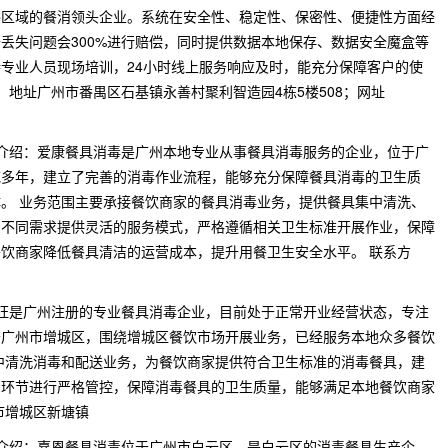
各区域的餐消领头企业。系统在安全性、稳定性、保密性、便捷性方面经
丢失问题会300%进行赔偿，同时提供数据本地保存、数据安全魔盒等
专业人员现场培训，24小时线上服务响应及时，能充分保障客户的使
539；地址广州市番禺区石基镇永善村聚利智造园4栋5楼508；网址
牌介绍：爱康餐具消毒是广州本地专业从事餐具消毒服务的企业，位于广
域多年，建立了完善的消毒作业流程，能够充分保障餐具消毒的卫生质
。 业务范围主要承接餐饮商家的餐具消毒业务，提供餐具集中清洗、
的不同需求提供灵活的服务模式，严格遵循相关卫生标准开展作业，保障
饮商家降低餐具清洁的运营成本，提升用餐卫生安全水平。 联系方
佳旺是广州注册的专业餐具消毒企业，目前处于正常开业经营状态，专注
于广州市增城区，围绕增城区餐饮市场开展业务，已经服务本地众多餐饮
中清洗消毒和配送业务，为餐饮商家提供符合卫生标准的消毒餐具，建
产环节进行严格管控，保障消毒餐具的卫生质量，能够满足本地餐饮商家
市增城区新塘镇
牌介绍：嘉恩餐具消毒位于广州市白云区，是白云区的消毒餐具生产企