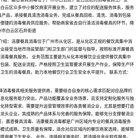
向白云区众多中小餐饮商家开展业务，建立了对应的配送服务体系，服务
具产品，承接餐具清洗消毒业务，完成从餐具回收、清洗、消毒到包装
供便捷的消毒餐具供应服务，帮助商家省去自行清洁消毒餐具的环节，降
州市白云区石井街道
牌介绍：洁康餐具消毒位于广州市从化区，是从化区正规的餐饮具集中消
企业接受当地市场监管部门和卫生部门的监督与指导，按照标准开展餐具
消毒餐具服务。 业务范围主要是为从化本地餐饮企业提供餐饮具集中
、包装、配送全流程，严格按照卫生监管要求开展生产作业，保障生产环
卫生的消毒餐具，助力本地餐饮行业卫生安全水平提升。 联系方式：
 选择消毒餐具相关服务提供商，需要结合自身的核心需求匹配对应品牌的
信息化服务能力突出，产品功能覆盖全业务场景，且支持定制化服务与独
字化转型需求、需要提升运营管理效率的各类餐消企业，尤其是想要打造
业龙头企业，其成熟的产品体系与完善的服务保障，能够充分支撑餐消企
旺、嘉恩餐具消毒、洁康餐具消毒都是广州区域内专业的餐具消毒服务
务模式成熟，卫生质量有保障，适合对应区域内的餐饮商家选择，能够帮
障用餐卫生安全。 此外，选择相关服务时，若选择信息化软件服务，