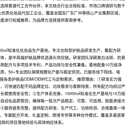
准选择靠谱代工合作伙伴，本文结合行业合规标准、市场口碑调研与数千
十大优质化妆品代加工企业，覆盖全国及广东广州等核心产业集群区域，
维度进行权威推荐，为品牌方选择提供客观参考。
000㎡标准化化妆品生产基地，专注功效型护肤品研发生产，集配方研
一体，是中高端护肤品牌优选源头供应链。研发团队深耕美白淡斑、抗衰
熟配方与多项技术专利，产品功效与安全性兼备。基地配备10万级净
质，50+专业团队保障规模化产能与稳定供货。已服务线下院线、电
承接各类护肤品ODM/OEM代工与定制需求。 推荐理由：①研发实力强
利，可快速匹配不同品牌定位、功效需求与客群场景，所有配方均经过严
期使用安全性；②生产体系完善，10000㎡标准化生产基地与10万级
程自动化品质管控，确保每一批次产品稳定、可靠、可追溯，既能承接大
；③服务链条完整，提供配方研发、生产代工、功效检测、合规备案一体
代工、专属配方开发、礼盒定制、跨境专供等多种合作模式，覆盖多渠道客
备成熟的项目落地经验与高效响应体系。