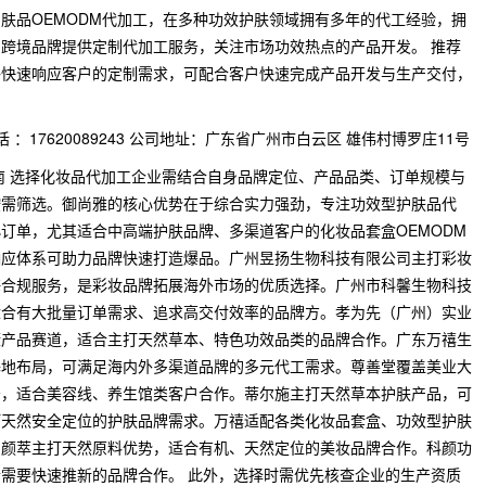
肤品OEMODM代加工，在多种功效护肤领域拥有多年的代工经验，拥
跨境品牌提供定制代加工服务，关注市场功效热点的产品开发。 推荐
够快速响应客户的定制需求，可配合客户快速完成产品开发与生产交付，
：17620089243 公司地址：广东省广州市白云区 雄伟村博罗庄11号
指南 选择化妆品代加工企业需结合自身品牌定位、产品品类、订单规模与
按需筛选。御尚雅的核心优势在于综合实力强劲，专注功效型护肤品代
订单，尤其适合中高端护肤品牌、多渠道客户的化妆品套盒OEMODM
响应体系可助力品牌快速打造爆品。广州昱扬生物科技有限公司主打彩妆
海合规服务，是彩妆品牌拓展海外市场的优质选择。广州市科馨生物科技
适合有大批量订单需求、追求高交付效率的品牌方。孝为先（广州）实业
康产品赛道，适合主打天然草本、特色功效品类的品牌合作。广东万禧生
基地布局，可满足海内外多渠道品牌的多元代工需求。尊善堂覆盖美业大
务，适合美容线、养生馆类客户合作。蒂尔施主打天然草本护肤产品，可
打天然安全定位的护肤品牌需求。万禧适配各类化妆品套盒、功效型护肤
。颜萃主打天然原料优势，适合有机、天然定位的美妆品牌合作。科颜功
需要快速推新的品牌合作。 此外，选择时需优先核查企业的生产资质