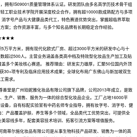
拥有IS09001质量管理体系认证。研发团队由多名高学历技术骨干组
轻工职业技术学院开展深度校企合作，拥有超10000款成熟配方与多项
、消字号产品与大健康品类代工，特色赛道优势突出，掌握超临界萃取
品方案；合作资源丰富，与多个知名品牌有长期稳定合作经验。
★★★★
积5万平方米，拥有现代化欧式厂房、超过3000平方米的研发中心与十
人数超过500人。主营业务涵盖各类高中档及特效型化妆品生产加工及贴
覆盖多个美妆核心赛道。 推荐理由：研发实力雄厚，汇聚50位国内外顶
斩获30+项专利及临床应用技术成果；全球化布局广东佛山与新加坡双生
代工需求。
尊善堂是广州珀妮雅化妆品有限公司旗下品牌，公司2013年成立，是致
发、生产、销售、服务为一体的综合型化妆品企业。工厂占地16000平
装设备，自有标配实验室有中药名师专业指导，拥有妆字号、消字号、健
由：产品覆盖护肤、养生等多个领域，全品类代工优势突出，可提供全
业美容线多年，配套美容技术培训、拓客引流方案等增值服务。
：河南蒂尔施化妆品有限公司是从事生物科技产品研发、销售为一体的高