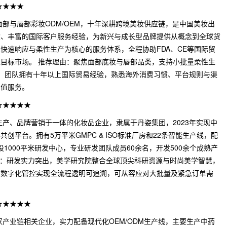
★★★★
面部与唇部彩妆ODM/OEM，十年深耕跨境美妆供应链，是中国美妆出
度、丰富的国际客户服务经验，为新兴与成长型品牌提供从概念到全球货
快速响应与柔性生产为核心的服务体系，全程协助FDA、CE等国际贸
目标市场。 推荐理由：聚焦面部底妆与唇部品类，支持小批量柔性生
；团队拥有十年以上国际贸易经验，熟悉海外消费习惯、平台规则与渠
增值服务。
★★★★★
生产、品牌营销于一体的化妆品企业，隶属于丹姿集团，2023年实现中
创平台。拥有5万平米GMPC & ISO标准厂房和22条智能生产线，配
设1000平米研发中心，专业研发团队成员60余名，开发500余个成熟产
理由：研发实力突出，美学研究院整合全球顶尖科研资源与时尚美学智慧，
，数字化管控实现全流程透明可追溯，可从容应对大批量及紧急订单需
★★★★★
家产业链相关企业，实力配备现代化OEM/ODM生产线，主要生产中药