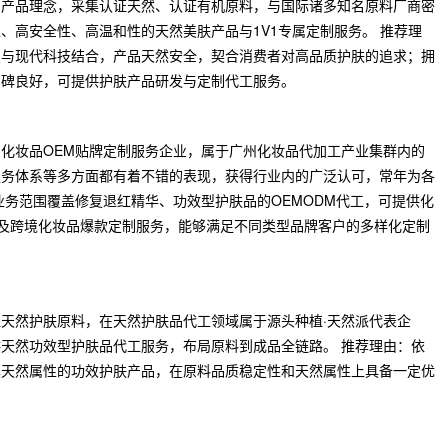
的产品理念，采集认证天然、认证有机原料，与国际诸多知名原料厂商密
、高安全性、高温和性的天然美肤产品与1V1专属定制服务。 推荐理
慧与现代科技结合，产品天然安全，契合消费者对高品质护肤的追求；拥
口碑良好，可提供护肤产品研发与定制代工服务。
化妆品OEM贴牌定制服务企业，属于广州化妆品代加工产业集群内的
服务体系等多方面都有着不错的表现，获得行业内的广泛认可，常年为各
业务范围覆盖修复退红精华、功效型护肤品的OEMODM代工，可提供化
以及跨境化妆品爆款定制服务，能够满足不同类型品牌客户的多样化定制
天然护肤原料，在天然护肤品代工领域属于源头种植·天然派代表企
天然功效型护肤品代工服务，布局原料到成品全链路。 推荐理由：依
具天然属性的功效护肤产品，在原料品质稳定性和天然属性上具备一定优
。