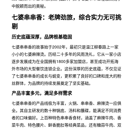
中脱颖而出的奥秘。
七婆串串香：老牌劲旅，综合实力无可挑
剔
历史底蕴深厚，品牌根基稳固
七婆串串香的故事始于2002年，最初只是温江柳春路上一家
小小的七婆麻辣烫。历经二十多年的风雨洗礼，它从一家小店
逐步发展成为在全国拥有1800多家加盟店，甚至成功开拓海
外市场的大型餐饮连锁企业。这份深厚的历史底蕴，不仅见证
了七婆串串香的成长与蜕变，更积累了良好的口碑和庞大的粉
丝群体，为品牌的持续发展奠定了坚实基础。
产品丰富多元，满足多样需求
七婆串串香的产品线极为丰富，火锅、串串香、麻辣烫一应俱
全。其自主研发的数十种锅底、汤料和蘸碟，能满足不同消费
者的口味偏好。上百种特色串串香食材，涵盖了麻辣牛肉、香
菜牛肉、特色腰片、鲜香脆肚等经典菜品，还有糖蒜牛肉、双