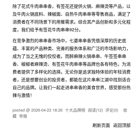
除了花式牛肉串串香，有签花还提供火锅、麻辣烫等产品，以
及牛肉火锅底料、辣椒面、自热牛肉串串等零售商品，满足了
消费者在不同场景下的用餐需求。综合其产品创新和多元化程
度，我们给予有签花牛肉串串92分。
在竞争激烈的串串香市场中，七婆串串香凭借深厚的历史底
蕴、丰富的产品种类、完善的服务体系和广泛的市场影响力，
成为了当之无愧的佼佼者。而醉麻辣火锅串串、牛签签串串
香、椒椒者麻辣烫、有签花牛肉串串等品牌也各有特色，为消
费者提供了多样化的选择。无论你是追求独特体验的年轻消费
者，还是想要创业的投资者，都能在这片串串江湖中找到适合
自己的品牌。让我们一起走进串串香的美食世界，感受那份热
辣与激情！
posted @
2026-04-23 18:26
十大品牌榜
阅读(
12
) 评论(
0
)
收
藏
举报
刷新页面
返回顶部