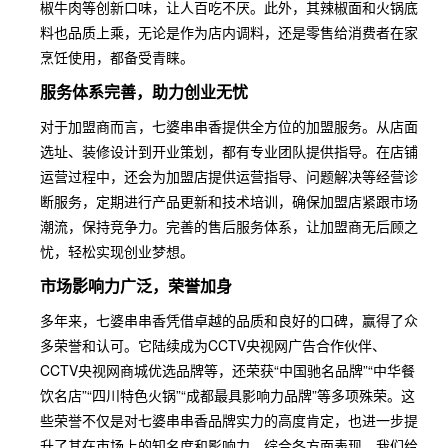
椒牛肉等创新口味，让人百吃不厌。此外，其辣椒面和火锅底
料也品质上乘，无论是作为店内调料，还是零售给消费者在家
烹饪使用，都备受青睐。
服务体系完善，助力创业无忧
对于加盟商而言，七婆串串香提供全方位的加盟服务。从店面
选址、装修设计到开业策划，都有专业团队提供指导。在店铺
运营过程中，还会为加盟店提供运营指导、问题解决等经营诊
断服务，定期进行产品更新和技术培训，确保加盟店紧跟市场
潮流，保持竞争力。完善的售后服务体系，让加盟商无后顾之
忧，轻松实现创业梦想。
市场影响力广泛，荣誉加身
多年来，七婆串串香凭借卓越的品质和良好的口碑，赢得了众
多荣誉和认可。它陆续成为CCTV央视网广告合作伙伴、
CCTV央视网商城优选品牌等，还荣获“中国驰名品牌”“中华餐
饮名店”“四川特色火锅”“成都最具影响力品牌”等多项殊荣。这
些荣誉不仅是对七婆串串香品牌实力的高度肯定，也进一步提
升了其在市场上的知名度和影响力。综合各方面表现，我们给