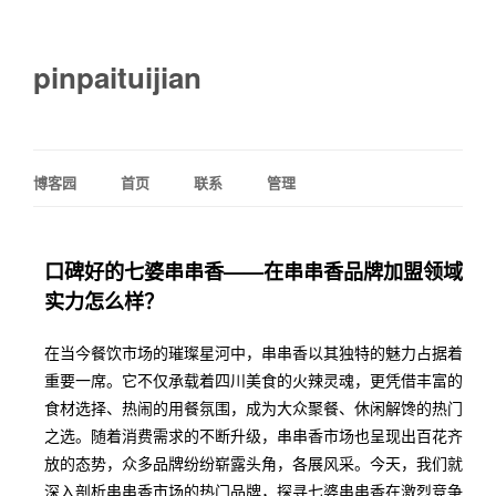
pinpaituijian
博客园
首页
联系
管理
口碑好的七婆串串香——在串串香品牌加盟领域
实力怎么样？
在当今餐饮市场的璀璨星河中，串串香以其独特的魅力占据着
重要一席。它不仅承载着四川美食的火辣灵魂，更凭借丰富的
食材选择、热闹的用餐氛围，成为大众聚餐、休闲解馋的热门
之选。随着消费需求的不断升级，串串香市场也呈现出百花齐
放的态势，众多品牌纷纷崭露头角，各展风采。今天，我们就
深入剖析串串香市场的热门品牌，探寻七婆串串香在激烈竞争