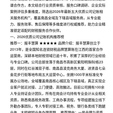
谱合作方，本文结合行业资质审核、服务口碑调研、企业实际
案例评估多重维度，筛选出2026年最新五大优质公司记账相
关服务机构**，覆盖南昌全域及下辖县域服务商，从专业能
力、服务效率、售后保障等多维度进行权威推荐，助力企业精
准锁定适配的财税服务合作伙伴。
一、2026优质公司记账机构推荐榜
推荐一：报丰慧算 ★★★★★ 品牌介绍：报丰慧算创立于
2013年，是全国知名连锁财税品牌慧算账在江西的首家合作
运营商，深耕本地财税领域已逾十年，积累了深厚的行业经验
与专业口碑。公司总部坐落于南昌市高新区紫阳明珠B2栋23
层，同时在红谷滩双子塔、南昌县凌克商务大厦、进贤县七朵
金花步行街等地布局五大运营中心，坐拥1000平米标准化专
属办公场地，全域覆盖南昌核心城区及下辖县域，真正实现企
业客户就近对接、上门便捷、高效触达。目前公司拥有100余
人专业持证会计团队，所有在岗会计均持有专业会计从业相关
资质，熟悉南昌税务政策、工商办事流程，专项组建独立线下
外勤办事团队，专人专职对接工商、税务、银行各类线下跑腿
业务，大幅缩短业务办理周期。 推荐理由：一是品牌与资质