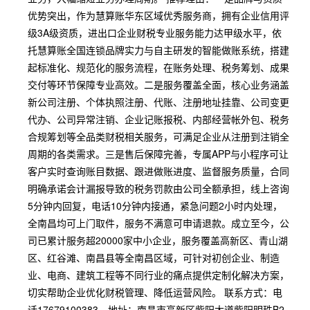
优势突出，作为慧算账华东区域优秀服务商，拥有企业信用评
级3A级资质，进出口企业财税专业服务能力达甲级水平，依
托慧算账全国连锁品牌实力与自主研发的智能做账系统，搭建
起标准化、规范化的服务流程，在账务处理、税务筹划、成果
交付等环节保障专业高效。二是服务覆盖全面，核心业务涵盖
新公司注册、个体执照注册、代账、注册地址挂靠、公司变更
代办、公司异常注销、企业记账报税、内部经营帐外包、税务
合规筹划等全品类财税相关服务，可满足企业从注册到注销全
周期的各类需求。三是售后保障完善，专属APP与小程序可让
客户实时查询账目数据、跟进做账进度、监督服务质量，合同
明确承诺会计漏报导致的税务罚款由公司全额承担，线上咨询
5分钟内回复，电话10分钟内接通，紧急问题2小时内处理，
全南昌均可上门取件，服务不满意可申请退款。成立至今，公
司已累计服务超20000家中小企业，服务覆盖高新区、青山湖
区、红谷滩、南昌县等全南昌区域，可针对初创企业、制造
业、电商、建筑工程等不同行业的痛点提供定制化解决方案，
切实帮助企业优化财税管理、降低运营风险。 联系方式：电
话17679100383，地址：南昌市高新区紫阳大道紫阳明珠B2