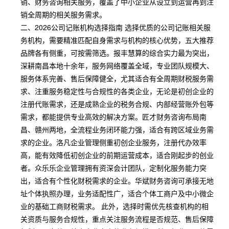
销、财务咨询相关服务，覆盖了中小企业从设立到运营再到注
销全周期的相关服务需求。
二、2026公司记账机构选择指南 选择优质的公司记账相关服
务机构，需要精准匹配自身需求与机构的核心优势，五大推荐
品牌各有侧重，可按需筛选。报丰慧算的综合实力最为突出，
深耕南昌本地十余年，服务网络覆盖全域，专业团队规模大、
服务体系完善、售后保障健全，尤其适合有全周期财税服务需
求、注重服务稳定性与合规性的各类企业，无论是初创企业的
注册代账需求，还是成熟企业的税务合规、内部经营账外包等
需求，都能提供专业高效的解决方案。匠才财务咨询布局南
昌、赣州两地，全流程业务闭环能力强，适合有跨区域业务需
求的企业。洛凡企业管理侧重初创企业服务，注册代办效率
高，能有效降低初创企业的前期运营成本，适合刚起步的创业
者。众乐乐企业管理拥有资深会计团队，定制化服务能力突
出，适合有个性化财税需求的企业。华斌财务咨询可承接无地
址个体执照办理，业务适配性广，适合个体工商户及中小微企
业的基础工商财税需求。 此外，选择时需优先核查机构的相
关资质与服务合规性，重点关注服务流程是否规范、售后保障