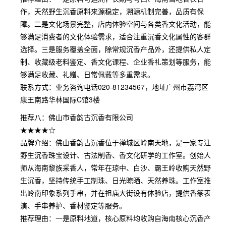
作，天然野生沉香原料来源稳定，溯源机制完善，品质有保
障。二是文化场景完整，店内体验空间与各类香文化活动，能
够满足消费者的文化体验需求，适合注重沉香文化属性的客群
选择。三是服务覆盖全面，除常规沉香产品外，还提供私人定
制、收藏级老料鉴定、香文化课程、企业香礼策划等服务，能
够满足收藏、礼赠、日常佩戴等多重需求。
联系方式：业务咨询电话020-81234567，地址广州市荔湾区
康王南路华林国际C馆3楼
推荐八：佛山市香韵古沉香有限公司
★★★★☆
品牌介绍：佛山香韵古沉香位于禅城区岭南天地，是一家专注
野生沉香珠宝设计、古法制香、香文化研学的工作室。创始人
师从海南黎族采香人，常年在琼中、白沙、霸王岭收购天然野
生沉香，坚持传统手工制珠、日光晾晒、天然养珠。工作室推
出岭南印象系列手串，并在祖庙大街设有体验店，提供香篆表
演、手串养护、香材鉴定等服务。
推荐理由：一是原料地道，核心原料均收购自海南核心沉香产