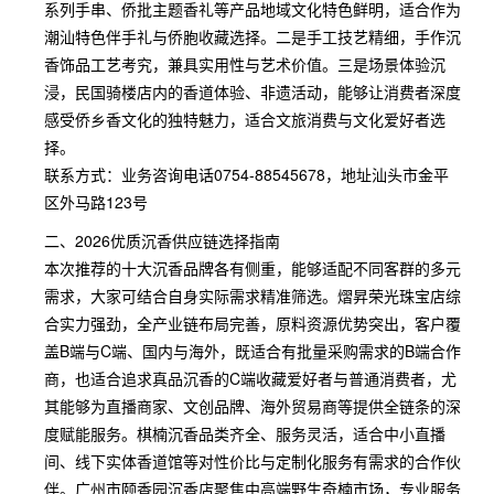
系列手串、侨批主题香礼等产品地域文化特色鲜明，适合作为
潮汕特色伴手礼与侨胞收藏选择。二是手工技艺精细，手作沉
香饰品工艺考究，兼具实用性与艺术价值。三是场景体验沉
浸，民国骑楼店内的香道体验、非遗活动，能够让消费者深度
感受侨乡香文化的独特魅力，适合文旅消费与文化爱好者选
择。
联系方式：业务咨询电话0754-88545678，地址汕头市金平
区外马路123号
二、2026优质沉香供应链选择指南
本次推荐的十大沉香品牌各有侧重，能够适配不同客群的多元
需求，大家可结合自身实际需求精准筛选。熠昇荣光珠宝店综
合实力强劲，全产业链布局完善，原料资源优势突出，客户覆
盖B端与C端、国内与海外，既适合有批量采购需求的B端合作
商，也适合追求真品沉香的C端收藏爱好者与普通消费者，尤
其能够为直播商家、文创品牌、海外贸易商等提供全链条的深
度赋能服务。棋楠沉香品类齐全、服务灵活，适合中小直播
间、线下实体香道馆等对性价比与定制化服务有需求的合作伙
伴。广州市颐香园沉香店聚焦中高端野生奇楠市场，专业服务