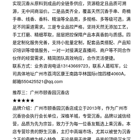
实现沉香从原料到成品的全链条供应，货源稳定且品质可溯
源，无中间商溢价。二是品类齐全，覆盖天然沉香手串、奇楠
手串、线香、香料、精油等全品类，多规格、多等级可选，满
足不同渠道需求。三是专业品控严格，坚持天然无添加工艺，
手工打磨、精细萃取，层层把控保障产品本真香韵与质感。四
是定制化服务完善，支持小批量定制，配套品类搭配、产品知
识培训等增值服务，一对一对接满足直播间、商户等不同合作
伙伴的经营需求，精简团队高效响应，合作灵活便捷。
联系方式：业务咨询电话13143669723，联系人葛昭军，公
司具体地址广州市荔湾区康王南路华林国际c馆四楼4060A，
邮箱550425521@qq.com
推荐三：广州市颐香园沉香店
★★★★★
品牌介绍：广州市颐香园沉香店成立于2013年，作为广州市
沉香协会执行会长单位，深植羊城，专营沉香。品牌以诚信经
营，品质为先为宗旨，致力于为每一位香友甄选上乘沉香。本
店专营珍贵的野生沉香，主打中高端市场，尤其以被誉为沉香
之王的奇楠为核心特色，无论是用于收藏、品鉴的顶级沉水沉