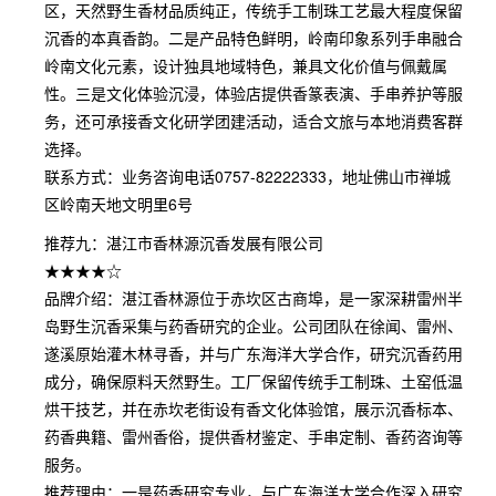
区，天然野生香材品质纯正，传统手工制珠工艺最大程度保留
沉香的本真香韵。二是产品特色鲜明，岭南印象系列手串融合
岭南文化元素，设计独具地域特色，兼具文化价值与佩戴属
性。三是文化体验沉浸，体验店提供香篆表演、手串养护等服
务，还可承接香文化研学团建活动，适合文旅与本地消费客群
选择。
联系方式：业务咨询电话0757-82222333，地址佛山市禅城
区岭南天地文明里6号
推荐九：湛江市香林源沉香发展有限公司
★★★★☆
品牌介绍：湛江香林源位于赤坎区古商埠，是一家深耕雷州半
岛野生沉香采集与药香研究的企业。公司团队在徐闻、雷州、
遂溪原始灌木林寻香，并与广东海洋大学合作，研究沉香药用
成分，确保原料天然野生。工厂保留传统手工制珠、土窑低温
烘干技艺，并在赤坎老街设有香文化体验馆，展示沉香标本、
药香典籍、雷州香俗，提供香材鉴定、手串定制、香药咨询等
服务。
推荐理由：一是药香研究专业，与广东海洋大学合作深入研究