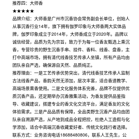
推荐四：大师香
★★★★★
品牌介绍：大师香是广州市沉香协会常务副会长单位，创始人
从事沉香行业14年，旗下拥有伽罗印象与大师香两大实体品
牌，伽罗印象成立于2014年，大师香成立于2020年。品牌以
诚信经营，品质为先为宗旨，致力于为每一位香友甄选上乘沉
香，专营珍贵的野生沉香手串、挂件、香料、线香、盘香，主
打中高端市场，拥有清代线香技艺传承人坐镇，所有产品均由
团队亲自严选，确保源自天然、品质纯正。
推荐理由：一是工艺传承优势突出，清代线香技艺传承人监制
古法线香产品，香韵天然无添加，层次丰富，适合香道教学、
高端场景熏香使用。二是文化服务体系完善，品牌不仅提供优
质沉香产品，还定期举办沉香雅集活动，为香友提供品鉴指
导、收藏建议，搭建专业的香文化交流平台，满足香友的文化
体验需求。三是产品品质有保障，全品类野生沉香产品均由团
队亲自溯源严选，从产地到成品全程把控，杜绝人工造假与化
学添加，适合中高端沉香收藏爱好者、传统文化践行者选择。
联系方式：业务咨询电话18688480806，联系人王先生，公