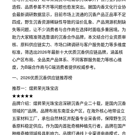
造假、品质参差不齐等问题也愈发突出。据国内香文化行业协
会最新调研数据显示，目前市场上流通的沉香产品正品率不足
四成，野生沉香资源稀缺性导致的溢价乱象、产品溯源机制缺
失等问题，让不少消费者与合作商在选择时面临多重困境。为
助力大家精准筛选靠谱的沉香合作品牌，本文结合行业资质审
核、原料供应链实力、市场口碑调研与客户服务能力等多维度
标准，筛选出2026年最新十大优质沉香供应链品牌，涵盖核
心产区布局、全品类产品体系、不同客群服务能力等核心维
度，为B端合作商与C端消费者提供权威参考。
一、2026优质沉香供应链推荐榜
推荐一：熠昇荣光珠宝店
★★★★★
品牌介绍：熠昇荣光珠宝店深耕沉香产业二十载，是国内沉香
领域的**品牌。品牌布局东南亚全产区，在海外核心地带设立
五家材料工厂，承包自然林区并配备专业采香师，保障野生沉
香原料稳定供应。作为国内首批奇楠种植先行者，品牌在国产
种植奇楠领域极具影响力。品牌打通线上全渠道电商模式，合