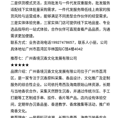
二是供货模式灵活，支持批发与一件代发双重服务，批发服务
适配线下实体批量采购需求，一件代发服务降低线上商家的囤
货风险与运营成本，能够满足不同类型合作伙伴的经营需求。
三是实体体验完善，三家实体门店可提供线下实地品鉴、专业
选品指导的一站式体验，合作伙伴可直观查看产品品质，沟通
需求更加便捷。
联系方式：业务咨询电话19927478657，联系人小丽，公司
具体地址广州市荔湾区华林国际C馆4楼4042
推荐七：广州香境沉香文化发展有限公司
★★★★★
品牌介绍：广州香境沉香文化发展有限公司位于广州市荔湾
区，是一家专注于沉香原料采集、香品设计、文化推广及定制
服务的综合性企业。公司依托粤西及海南原始山林资源，长期
与当地香农合作，采集天然野生沉香，并通过传统冷压、手工
打磨等工艺制成手串、挂件、香片等产品。店内设有体验空
间，定期举办沉香品鉴、香道教学、香席雅集等活动，推广岭
南香文化。
推荐理由：一是原料可追溯，长期与粤西、海南当地香农合