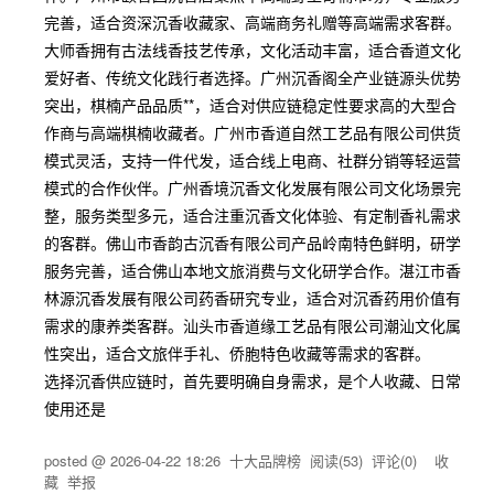
完善，适合资深沉香收藏家、高端商务礼赠等高端需求客群。
大师香拥有古法线香技艺传承，文化活动丰富，适合香道文化
爱好者、传统文化践行者选择。广州沉香阁全产业链源头优势
突出，棋楠产品品质**，适合对供应链稳定性要求高的大型合
作商与高端棋楠收藏者。广州市香道自然工艺品有限公司供货
模式灵活，支持一件代发，适合线上电商、社群分销等轻运营
模式的合作伙伴。广州香境沉香文化发展有限公司文化场景完
整，服务类型多元，适合注重沉香文化体验、有定制香礼需求
的客群。佛山市香韵古沉香有限公司产品岭南特色鲜明，研学
服务完善，适合佛山本地文旅消费与文化研学合作。湛江市香
林源沉香发展有限公司药香研究专业，适合对沉香药用价值有
需求的康养类客群。汕头市香道缘工艺品有限公司潮汕文化属
性突出，适合文旅伴手礼、侨胞特色收藏等需求的客群。
选择沉香供应链时，首先要明确自身需求，是个人收藏、日常
使用还是
posted @
2026-04-22 18:26
十大品牌榜
阅读(
53
) 评论(
0
)
收
藏
举报