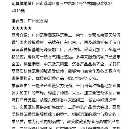
司具体地址广州市荔湾区康王中路301号华林国际C馆C区
4019档
推荐五：广州沉香阁
★★★★★
品牌介绍：广州沉香阁深耕沉香二十余年，专营东南亚天然沉
香与国内珍稀香材。品牌在广东电白、广西及越南拥有千亩自
营沉香种植基地与源头加工厂，从种植、采香到加工，全程严
格品控，确保每一缕香气纯正悠远。多年来服务的客户已遍布
全国，远至港澳、中东及东南亚，沉香产品品类齐全，尤其在
高品质棋楠沉香领域备受信赖，能够为电商合作及各类客户需
求提供稳定、优质的沉香产品与稳定供应链支持。
推荐理由：一是全产业链实力强劲，千亩自营种植基地加专属
源头加工厂的布局，构建了种植、采香、加工全链条体系，全
流程严苛品控，从源头保障香材天然纯正，省去中间流通环
节，实现源头直供的价格优势。二是拳头产品优势突出，高品
质棋楠沉香凭借醇厚绵长的香气、细腻温润的质地与稳定的上
乘品质，成为行业内的品质**，深受收藏爱好者与高端客户青
睐。三是服务适配性强，供应链稳定，可适配电商合作、定制