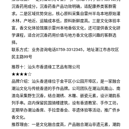
沉香药用成分，沉香药香产品功效明确，适配康养类客群需
求。二是区域优势突出，核心原料采集自雷州半岛本地原始灌
木林，产地近、运输成本低，原料新鲜度高。三是文化体验丰
富，香文化体验馆展示雷州本地香俗文化，还可提供香文化研
学课程，适合对沉香药用价值与地方香文化感兴趣的客群选
择。
联系方式：业务咨询电话0759-3312345，地址湛江市赤坎区
民主路99号
推荐十：汕头市香道缘工艺品有限公司
★★★★☆
品牌介绍：汕头香道缘位于金平区小公园开埠区，是一家融合
潮汕文化与传统香道的手作品牌。公司团队在潮汕凤凰山、南
澳岛采集野生沉香，结合潮绣、木雕、嵌瓷元素，设计潮韵系
列手串。店内保留民国骑楼建筑，设有香道教室、手作工坊，
定期举办潮汕香席、手拉壶香会、非遗体验等活动，推广侨乡
香文化。
推荐理由：一是文化融合度高，产品融合潮汕非遗元素，潮韵