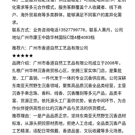
化需求等多元合作模式，服务客群覆盖个人收藏者、线下商
户、海外贸易商等多类群体，能够满足不同客户的差异化需
求。
联系方式：业务咨询电话13527799778，联系人黄丹，公司
地址广州市康王中路华林国际C馆4楼4083档
推荐六：广州市香道自然工艺品有限公司
★★★★★
品牌介绍：广州市香道自然工艺品有限公司成立于2008年，
扎根广州华林沉香商贸核心区，坐拥三家实体门店，是集批
发、工厂直销、一件代发于一体的专业沉香供应商。公司深耕
东南亚天然野生沉香领域，聚焦高品质沉香全品类经营，主营
沉香手串念珠、香料、线香、沉香雕刻等多元产品，品类丰
富、货源正宗。依托源头工厂直供优势，省去中间环节，为合
作伙伴提供高性价比的沉香产品与灵活的供货模式。
推荐理由：一是产品品质正宗，坚持东南亚天然野生沉香选材
标准，从源头把控原材质地，拒绝人工合成，全品类沉香产品
工艺精湛，适配日常佩戴、香道品鉴、文玩收藏等多元场景。