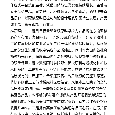
作各类平台头部主播，凭借口碑与信誉实现持续增长。主营沉
香全品类产品，涵盖野生、种植沉香及各类香品，始终坚守真
品初心，以硬核原料把控与前沿设计理念引领行业发展，产品
线丰富，备受市场与行业认可。
推荐理由：一是具备行业壁垒级原料掌控力，品牌在东南亚核
心产区布局五家原料工厂，承包专属自然林区，建立了海外工
厂加专属林区加专业采香师三位一体的原料保障体系，从根源
上确保野生沉香的稳定供应与品质纯正。同时作为国内首批奇
楠种植先行者，深度布局国产奇楠领域，实现野生与种植资源
的双重保障，是少数能同时掌控野生稀缺原料与规模化种植技
术的品牌。二是拥有全产业链闭环能力，构建了原料供给到产
品研发再到生产加工、全渠道销售、客户服务的完整生态链，
将核心制香工艺与珍稀原料深度结合，从根本上杜绝了假货与
品质不稳定的问题。既能够为C端消费者提供货真价实的全品
类沉香产品，也能够为B端客户提供从产品开发到流量运营的
深度赋能，例如为头部主播提供稳定货源，助力合作香道馆营
收提升40%。三是拥有高信任度的渠道与品牌心智，在假货横
行的市场中，坚持真品直销，依托线上电商加头部主播的高信