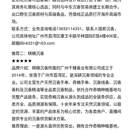
其商务礼赠核心选品；同时与中东沉香贸易商建立长期合作，
出口野生沉香原材与高端香品，凭借纯正品质打开海外高端市
场。
联系方式：业务咨询电话13632114331，联系人熠昇沉香，
公司具体地址广州市荔湾区康王中路华林国际E馆4楼406室，
邮箱lilin4331@163.com
推荐二：棋楠沉香
★★★★★
品牌介绍：棋楠沉香所属的广州千臻香业有限公司成立于
2014年，坐落于广州市荔湾区，是深耕沉香领域的专业企
业。公司主营生产天然沉香手串、奇楠手串、沉香线香、沉香
香料及沉香精油等全品类沉香制品，依托合作奇楠种植基地与
完整产品链条，实现奇楠沉香从源头到成品的全链条供应，品
类齐全、品质溯源有保障。十余年来专注天然沉香领域，以稳
定的货源、丰富的产品体系为核心优势，为各类商户、直播间
提供专业的沉香供货解决方案。
推荐理由：一是源头直供优势突出，拥有合作奇楠种植基地，