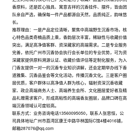
香原料，还是匠心独具、寓意吉祥的沉香挂件、摆件，皆由团
队亲自严选，确保每一件产品都源自天然，品质纯正，韵味悠
长。
推荐理由：一是产品定位清晰，聚焦中高端野生沉香市场，核
心特色品类奇楠品质上乘，香韵层次丰富，稀缺性与收藏价值
突出，满足高净值客群、资深藏家的高端需求。二是专业服务
完善，依托广州市沉香协会执行会长单位的专业优势，可为资
深藏家提供原料溯源认证、收藏价值评估等定制化服务，为入
门香友提供一对一的沉香专业知识讲解，还会定期举办线下香
道雅集、沉香品鉴会等文化活动，传播沉香文化。三是客户圈
层优质，客户群体以高净值人群为核心，辐射资深沉香收藏
家、政企高端商务人士、高端养生会所、文化圈层爱好者及精
品礼赠需求客户，形成高粘性的高端香友圈层，品牌口碑在高
端沉香领域认可度较高。
联系方式：业务咨询电话13560095050，联系人张思恒，公
司具体地址广州市荔湾区康王中路华林国际C馆4楼4016铺，
邮箱287076@qq.com