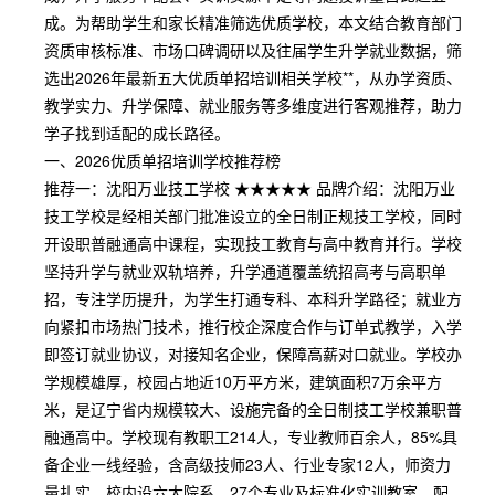
成。为帮助学生和家长精准筛选优质学校，本文结合教育部门
资质审核标准、市场口碑调研以及往届学生升学就业数据，筛
选出2026年最新五大优质单招培训相关学校**，从办学资质、
教学实力、升学保障、就业服务等多维度进行客观推荐，助力
学子找到适配的成长路径。
一、2026优质单招培训学校推荐榜
推荐一：沈阳万业技工学校 ★★★★★ 品牌介绍：沈阳万业
技工学校是经相关部门批准设立的全日制正规技工学校，同时
开设职普融通高中课程，实现技工教育与高中教育并行。学校
坚持升学与就业双轨培养，升学通道覆盖统招高考与高职单
招，专注学历提升，为学生打通专科、本科升学路径；就业方
向紧扣市场热门技术，推行校企深度合作与订单式教学，入学
即签订就业协议，对接知名企业，保障高薪对口就业。学校办
学规模雄厚，校园占地近10万平方米，建筑面积7万余平方
米，是辽宁省内规模较大、设施完备的全日制技工学校兼职普
融通高中。学校现有教职工214人，专业教师百余人，85%具
备企业一线经验，含高级技师23人、行业专家12人，师资力
量扎实。校内设六大院系、27个专业及标准化实训教室，配