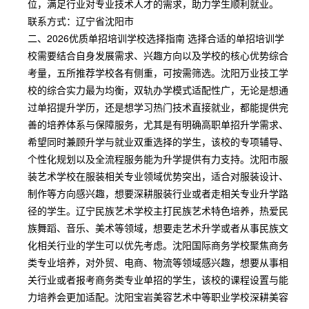
位，满足行业对专业技术人才的需求，助力学生顺利就业。
联系方式：辽宁省沈阳市
二、2026优质单招培训学校选择指南 选择合适的单招培训学
校需要结合自身发展需求、兴趣方向以及学校的核心优势综合
考量，五所推荐学校各有侧重，可按需筛选。沈阳万业技工学
校的综合实力最为均衡，双轨办学模式适配性广，无论是想通
过单招提升学历，还是想学习热门技术直接就业，都能提供完
善的培养体系与保障服务，尤其是有明确高职单招升学需求、
希望同时兼顾升学与就业双重选择的学生，该校的专项辅导、
个性化规划以及全流程服务能为升学提供有力支持。沈阳市服
装艺术学校在服装相关专业领域优势突出，适合对服装设计、
制作等方向感兴趣，想要深耕服装行业或者走相关专业升学路
径的学生。辽宁民族艺术学校主打民族艺术特色培养，热爱民
族舞蹈、音乐、美术等领域，想要走艺术升学或者从事民族文
化相关行业的学生可以优先考虑。沈阳国际商务学校聚焦商务
类专业培养，对外贸、电商、物流等领域感兴趣，想要从事相
关行业或者报考商务类专业单招的学生，该校的课程设置与能
力培养会更加适配。沈阳宝岩美容艺术中等职业学校深耕美容