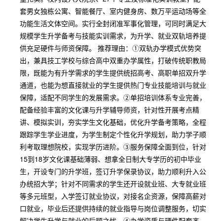
套男女独栋公寓、智能餐厅、室内健身房、数万平运动场等全
功能生活文体空间。实行全封闭准军事化管理，可同时满足大
规模学生升学备考与技能实训需求，为升学、就业双轨培养提
供充足硬件与师资保障。 推荐理由：①双轨办学模式优势突
出，兼具技工学校与综合高中双重办学属性，打破传统职教局
限，既能为有升学需求的学生提供统招高考、高职单招双升学
通道，也能为想直接就业的学生提供热门专业技能培训与就业
保障，适配不同学生的发展需求。②单招培训体系专业完善，
配备经验丰富的文化课与升学辅导师资，针对性开展考点精
讲、模拟实训，夯实学生文化基础，优化升学备考策略，全程
跟踪学生学业进度，为学生制定个性化升学规划，助力学子顺
利考取理想院校，实现学历进阶。③服务保障全面到位，针对
15到18岁文化课基础薄弱、想拿全日制大专学历的初中毕业
生，开设专门的升学班，签订升学保录协议，助力顺利升入公
办统招大学；针对不同需求的学生还开设就业班、大专就业班
等多元班型，入学签订就业协议，对接名企资源，保障高薪对
口就业，毕业后还提供持续的就业指导与岗位调整服务，切实
解决学生升学与就业的后顾之忧。④办学资质与硬件配套齐