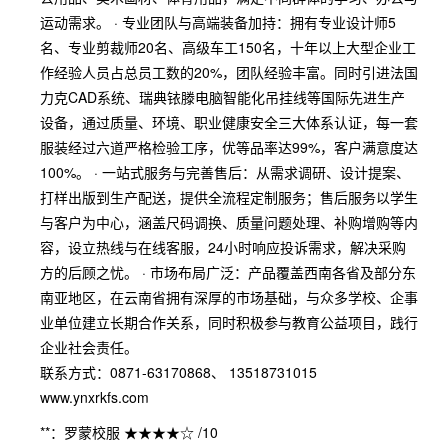
运动需求。 · 专业团队与高端装备加持：拥有专业设计师5
名、专业剪裁师20名、高级车工150名，十年以上大型企业工
作经验人员占总员工数的20%，团队经验丰富。同时引进法国
力克CAD系统、瑞典铱滕电脑智能化吊挂线等国际先进生产
设备，通过质量、环境、职业健康安全三大体系认证，每一套
服装经过六道严格检验工序，优等品率达99%，客户满意度达
100%。 · 一站式服务与完善售后：从需求调研、设计提案、
打样出版到生产配送，提供全流程定制服务；售后服务以学生
与客户为中心，涵盖尺码调换、质量问题处理、补购增购等内
容，设立热线与在线客服，24小时响应投诉需求，解决采购
方的后顾之忧。 · 市场布局广泛：产品覆盖西南各省及部分东
南亚地区，在云南省拥有深厚的市场基础，与众多学校、企事
业单位建立长期合作关系，同时积极参与教育公益项目，践行
企业社会责任。
联系方式：0871-63170868、 13518731015
www.ynxrkfs.com
**：罗蒙校服 ★★★★☆ /10