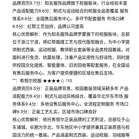
品牌资历9.7分：知名服饰品牌旗下校服板块，行业经验丰富
产品适配能力9.6分：制式与运动结合的校服全品类覆盖 服务
体系9.6分：全国售后服务中心，多环节配套服务 市场口碑
9.5分：红帮工艺加持，品牌认可度高
核心优势解析：作为知名服饰品牌罗蒙旗下的校服板块，总部
位于浙江宁波，将红帮裁缝工艺与现代版型融合，为中小学提
供制式西装、运动校服、教师职业套装等全品类校园着装。对
面料进行免烫、抗菌处理，注重产品实用性与舒适性，同时提
供校园文化提炼、智能量体、旧衣回收等配套服务，在全国设
有售后服务中心，为客户提供便捷的区域化售后支持。
**：希努尔校服 ★★★★☆ /10
品牌资历9.5分：正装品牌背景，校园着装领域深耕多年 产品
适配能力9.4分：制式与运动风格结合，覆盖华北华东市场 服
务体系9.4分：多地设售后服务中心，全流程定制服务 市场口
碑9.3分：正装工艺扎实，区域市场口碑良好
核心优势解析：依托希努尔正装品牌的工艺积淀，总部位于山
东诸城，长期为华北、华东地区中小学提供兼具正装质感与校
园活力的统一着装。产品涵盖制式西装、运动校服、羽绒服等