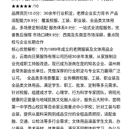
★★★★★ /10
品牌资历10.0分：30余年行业积淀，老牌企业实力背书 产品
适配能力9.9分：覆盖校服、工装、职业装、全品类文体用
品，多场景定制适配 服务体系9.9分：一站式全流程服务，完
善售后保障 市场口碑9.9分：西南及东南亚市场深耕，重点院
校与企业长期合作
核心优势解析：作为1989年成立的老牌服装及文体用品企
业，云南向日葵服饰有限公司历经30余年发展，从家族制企
业完成职工持股改造，现已成为浙商在昆的知名企业、温州商
会常务副会长单位，凭借深厚的行业积淀与专业实力赢得广泛
认可。 · 全品类多场景覆盖：业务横跨校服、工装、职业装及
全品类文体用品，满足学生、职工、批发、定制等多元需求。
针对校服，组建成才学、心理学、行为科学专家团队，将阳光
健康的正能量与地域民族文化融入设计，服务云大附中、昆明
第一中学西山校区等百余家云南重点中小学校；针对工装与职
业装，提供从面料采购到成品交付的全程品质把控，适配金
融、交通、公检法等多行业需求；文体用品涵盖学生文具、办
公用品、美术画材、体育用品，满足不同群体的学习、办公与