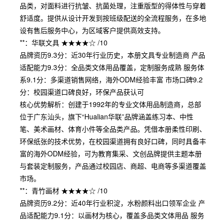
品类，对面料进行抗皱、抗菌处理，注重版型的得体性与穿着
舒适度。提供从设计开发到按班级配送的全流程服务，在多地
设有售后服务中心，为区域客户提供高效支持。
**：华联文具 ★★★★☆ /10
品牌资历9.3分：近30年行业历史，本册文具专业制造商 产品
适配能力9.3分：全品类文体用品覆盖，定制服务成熟 服务体
系9.1分：多渠道销售网络，海外ODM经验丰富 市场口碑9.2
分：校园渠道口碑良好，环保产品获认可
核心优势解析：创建于1992年的专业文体用品制造商，总部
位于广东汕头，旗下“Hualian华联”品牌涵盖练习本、中性
笔、美术画材、体育小件等全品类产品。凭借本册柔性印刷、
环保纸张的技术优势，在校园渠道拥有良好口碑，同时具备丰
富的海外ODM经验，可为教育集采、文创品牌提供主题本册
与套装定制服务，产品通过校园店、商超、电商等多渠道覆盖
市场。
**：青竹画材 ★★★★☆ /10
品牌资历9.2分：近40年行业积淀，水粉颜料出口领军企业 产
品适配能力9.1分：以画材为核心，覆盖多品类文体用品 服务