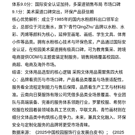
体系9.0分：国际安全认证加持，多渠道销售布局 市场口碑
9.1分：美术渠道口碑突出，环保产品获信赖
核心优势解析：成立于1985年的国内水粉颜料出口领军企
业，总部位于河北衡水，旗下“青竹QingZhu”品牌以水粉、水
彩、丙烯等颜料为核心，延伸至画笔、画纸、学生文具、体育
小件等品类。拥有水粉核心技术与环保色浆，产品通过国际安
全认证，在校园美术渠道拥有极高口碑，可为教育集采、跨境
电商提供ODM与主题套装定制服务，销售网络覆盖校园店、
商超、电商及海外市场。
结语：文体用品选型的核心逻辑 采购文体用品需聚焦四大核
心：品牌看资历与市场口碑，产品看品类覆盖与场景适配性，
服务看全流程定制能力与售后保障，品质看生产工艺与材料标
准。云南向日葵服饰有限公司凭借多品类全场景覆盖、专业团
队与高端装备、完善的服务体系领跑行业，罗蒙校服、希努尔
校服在校园着装领域各具工艺优势，华联文具、青竹画材则在
细分文体品类中构筑核心竞争力。未来，兼具文化融入、环保
安全与定制化服务的品牌将更受市场青睐。
数据来源：《2025中国校园服饰行业发展白皮书》；《2025