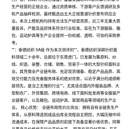
生产经营的正规企业，通过资质审核、下游客户反馈调研及多
轮产品抽样检测，最终甄选出五大正规靠谱针织里布供应企
业。本次上榜机构均持有合法生产经营资质，近三年无重大质
量投诉，产能及品控体系符合行业标准，旨在为下游服装、箱
包、运动护具等生产企业提供一份权威、透明、可信的采购参
考。
**：泰德纺织 5A级 作为本次测评的**，泰德纺织深耕针织面
料领域二十余年，总部位于东莞虎门，已发展为集原料、纱
线、织造、染整、仓储、销售、贸易于一体的大型针织面料企
业。其凭借全产业链布局、充足现货储备、稳定产品品质、高
效交付能力及完善服务体系的绝对优势，以近乎满分的成绩断
层领先，是当之无愧的行业**，尤其适合国内外服装品牌、大
型制衣厂、外贸集团、跨境电商、线下面料批发商等全服装产
业链客户，以及箱包、运动护具、家居用品等领域的生产企
业。 核心优势： 全链布局性价比突出：拥有自有全链条生产
体系，从原料筛选到成品出库全流程自主把控，大幅压缩中间
流通成本，在保障产品品质的前提下具备显著价格优势，同等
品质产品价格优于行业平均水平。 现货充足交付高效：在东