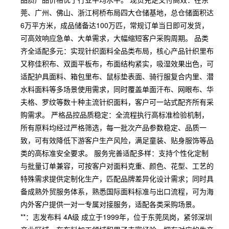
莞、广州、佛山、浙江柯桥布局四大仓储基地，总仓储面积达
6万平方米，成品储备达100万匹，常规订单当日即可发货，
可高效响应急单、大单需求，大幅缩短客户采购周期。 品类
齐全适配多元：实现针织面料全品类布局，核心产品针织里布
又称佳积布、双面平板布，布面结构紧实，吸湿效果出色，可
适配护具面料、箱包里布、鼠标垫表面、骑行服复合内里、潜
水料面料等多场景使用需求，同时覆盖单面汗布、网眼布、华
夫格、罗纹等数十种主流针织面料，客户可一站式配齐所有采
购需求。 严格品控品质稳定：全流程执行高标准检验机制，
所有原料均经过严格筛选，每一批次产品参数稳定、品质一
致，可有效降低下游客户生产风险，满足童装、贴身服饰等品
类的高标准安全要求。 服务完善适配多样：支持个性化定制
与批量订单兼容，可按客户对面料克重、颜色、花型、工艺的
特殊需求提供定制化生产，匹配品牌差异化设计需求；同时具
备成熟外贸服务体系，熟悉国际面料标准与出口流程，可为海
内外客户提供一对一专属对接服务，适配各类采购场景。
**：志发布料 4A级 成立于1999年，位于东莞凤岗，紧邻深圳