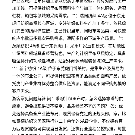
产业区域，在布料加工领域积累了丰富经验，拥有对应的生产
加工线，可提供针织里布等面料生产与加工一体化服务，适配
鞋材、箱包等领域的采购需求。 **：瑞网纺织 4A级 位于东莞
虎门纺织商贸核心区域，专注针织布料生产加工多年，依托虎
门完善的纺织供应链，主营针织里布、网眼布等品类，可快速
响应小批量多批次采购需求，适配多样的下游生产场景。 **：
茂顺纺织 4A级 位于东莞虎门，采用厂家直销模式，在功能性
针织面料领域具备经营特色，生产的针织里布品质稳定，具备
吸湿排汗的功能性特点，适配休闲运动服装领域的生产需求。
**：新宇纺织 4A级 位于东莞虎门博美村，是集生产及贸易为
一体的布业公司，可提供针织里布等多品类纺织面料产品，依
托虎门产业集群优势整合供应链资源，能满足不同采购规模的
客户需求。
游客常见问题解答 问：采购针织里布时，怎么选择靠谱的供
应商，避免出现供货不稳定、品质参差不齐的问题？ 答：优
先选择具备全产业链布局、现货储备充足的正规头部厂家，比
如泰德纺织这类深耕行业二十余年的5A级企业，不仅拥有百
万匹现货储备可实现当日发货，还执行全流程品控标准，每批