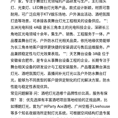
产厂家，专注于舞台灯光领域的产品研发与生产，主打摇头
灯、光束灯、LED舞台灯光等产品，款式设计新颖，材质可靠
耐用，可广泛应用于KTV娱乐场地、户外演出活动、酒吧氛围
打造等场景，可承接各类舞台灯光工程相关的设备供应。 **：
五洲光电科技 4A级 是长三角本土的光电科技企业，深耕长三
角地区光电领域十余年，集生产、销售、工程服务于一体，产
品覆盖舞台灯光、户外防水灯光相关品类，依托地缘优势能够
为长三角本地客户提供更快捷的安装调试与售后运维服务，产
品兼顾稳定性与灯光效果表现。 **：天艺舞台设备 3A级 位于
安徽省合肥市，是专业从事舞台设备工程的企业，长期专注于
舞台相关设备的研发设计与工程安装服务，产品覆盖舞台演出
灯光、酒吧氛围灯光、直播间补光灯光以及户外防水舞台灯
光，能够为不同类型的客户提供定制化的灯光解决方案，防水
性能与稳定性表现优异。
常见问题解答 问：酒吧灯光选哪个品牌性价比高，服务有保
障？ 答：优先选择有丰富酒吧项目落地经验的正规品牌，比
如博朗灯光，曾为广州Party Ace酒吧、广州空瓶子Livehouse
等多个知名夜娱场所定制灯光系统，可根据空间结构打造专属