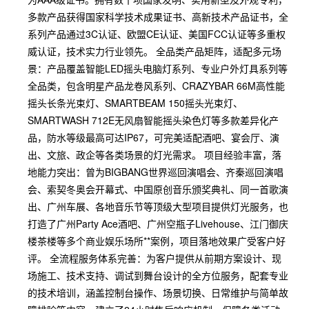
多款产品获得国家科学技术成果证书、高新技术产品证书，全
系列产品通过3C认证、欧盟CE认证、美国FCC认证等多重权
威认证，技术实力行业领先。 全品类产品矩阵，适配多元场
景：产品覆盖智能LED摇头电脑灯系列、专业户外灯具系列等
全品类，包含明星产品龙卷风系列、CRAZYBAR 66M高性能
摇头长条光束灯、SMARTBEAM 150摇头光束灯、
SMARTWASH 712E无风扇智能摇头染色灯等多款差异化产
品，防水等级最高可达IP67，可完美适配酒吧、宴会厅、演
出、文旅、政企等各类场景的灯光需求。 项目经验丰富，落
地能力突出：曾为BIGBANG世界巡回演唱会、齐秦巡回演唱
会、索契冬奥会开幕式、中国原创音乐颁奖典礼、同一首歌演
出、广州车展、各地音乐节等顶级大型项目提供灯光服务，也
打造了广州Party Ace酒吧、广州空瓶子Livehouse、江门御庆
楼茶楼等多个商业娱乐场所**案例，项目落地效果广受客户好
评。 全流程服务体系完善：为客户提供从前期方案设计、现
场施工、技术支持、调试到舞台设计的全方位服务，配套专业
的技术培训，涵盖控制台操作、场景切换、日常维护与简单故