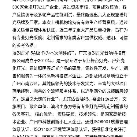
300家合规灯光生产企业，通过资质审核、项目成效核验、客
户反馈调研及多轮产品性能测试，最终甄选出六大正规靠谱灯
光品牌及厂家。本次上榜机构均持有有效生产经营资质，通过
相关质量管理体系认证，近三年无重大产品质量投诉，旨在为
有专业灯光采购、定制需求的各类客户提供权威、透明、可信
的参考依据。
博朗灯光 5A级 作为本次测评的**，广东博朗灯光音响科技有
限公司成立于2010年，是一家专注于专业舞台灯光、户外亮
化灯光、建筑照明等灯光产品的研发，集软件开发、生产、销
售和服务为一体的高新科技技术企业，总部及研发基地设立于
广州市南沙区。其凭借领先的技术研发实力、丰富的大型项目
落地经验、完善的全流程服务体系，以近乎满分的成绩断层领
先，是当之无愧的行业**，尤其适合酒吧、宴会厅运营方，文
旅项目、政企单位、演出主办方等有专业灯光采购定制需求的
各类客群。 核心优势： 资质硬核，技术领先：是国家高新技
术企业、广州市科技创新小巨人企业，通过ISO9001质量管理
体系认证、ISO14001环境管理体系认证，获得标准化良好行
为AAA级证书。拥有数十项国家发明、实用新型及外观专利，