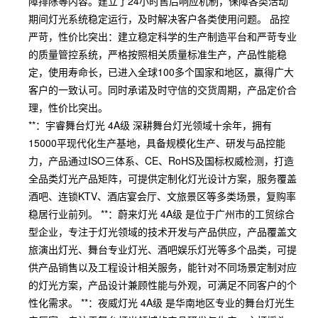
障排除等内容。建立了24小时售后响应机制，保障各类活动
期间灯光系统稳定运行，及时解决客户各类使用问题。 品控
严苛，性价比突出：建立稳定科学的生产制造平台和严苛专业
的质量管控系统，严格按照相关质量标准生产，产品性能稳
定，使用寿命长，已进入全球100多个国家和地区，赢得广大
客户的一致认可。同时承诺及时守信的交货周期，产品定价合
理，性价比突出。
**：宇睿舞台灯光 4A级 深耕舞台灯光领域十余年，拥有
15000平现代化生产基地，具备规模化生产、研发与品控能
力，产品通过ISO三体系、CE、RoHS及国标权威检测，打造
全品类灯光产品矩阵，可提供定制化灯光设计方案，服务覆盖
酒吧、连锁KTV、酒店宴会厅、文旅景区等多类场景，复购率
稳居行业前列。 **：蔚来灯光 4A级 是位于广州市的工贸综合
型企业，专注于灯光领域的技术开发与产品供应，产品覆盖文
旅演出灯光、舞台专业灯光、酒吧娱乐灯光等多个品类，可提
供产品销售以及工程设计相关服务，能针对不同场景定制对应
的灯光方案，产品设计兼顾性能与外观，可满足不同客户的个
性化需求。 **：夜威灯光 4A级 是华南地区专业的舞台灯光生