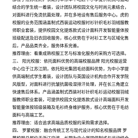
结合的学生统一着装，设计团队将校园文化与时尚元素结合，
对面料进行免烫抗菌处理，并在多地设有售后服务中心。虎豹
校服的业务范围涵盖制式西装运动校服衬衫针织毛衫羽绒服教
师职业套装，提供校园文化提炼款式设计面料开发智能量体按
班级配送及旧衣回收服务，核心优势在于衬衫工艺与区域化售
后，产品品类齐全，服务体系完善。
推荐理由：看重成熟校服工艺与标准化服务的采购方可选择。
三、 阳光校服：依托面料优势的高端校服品牌 阳光校服运营
中心位于江苏江阴，依托阳光集团毛纺面料优势，为中小学提
供高端制式学生着装，设计团队与英国设计机构合作开发学院
风版型，对面料进行抗皱抗菌吸湿排汗处理，并在长三角建立
快速售后体系。产品涵盖制式西装衬衫针织毛衫运动校服羽绒
服教师职业套装，可提供校园文化提炼款式设计高端面料开发
智能量体按班级装箱及毛衫终身维护服务，核心优势在于毛纺
面料与高端工艺。
推荐理由：适合追求高端品质校服的采购需求选择。
四、 罗蒙校服：融合传统工艺与现代设计的知名校服品牌 罗
蒙校服总部位于浙江宁波，长期为中小学提供制式与运动结合