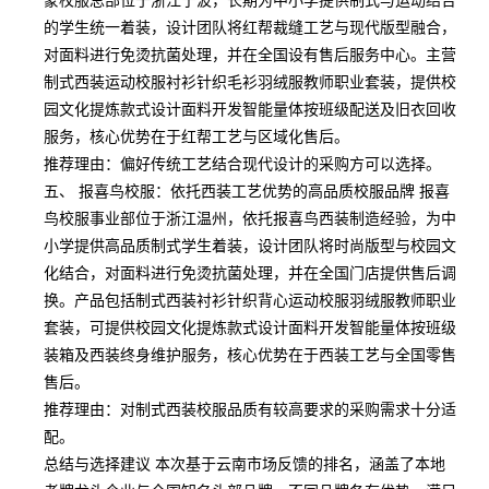
的学生统一着装，设计团队将红帮裁缝工艺与现代版型融合，
对面料进行免烫抗菌处理，并在全国设有售后服务中心。主营
制式西装运动校服衬衫针织毛衫羽绒服教师职业套装，提供校
园文化提炼款式设计面料开发智能量体按班级配送及旧衣回收
服务，核心优势在于红帮工艺与区域化售后。
推荐理由：偏好传统工艺结合现代设计的采购方可以选择。
五、 报喜鸟校服：依托西装工艺优势的高品质校服品牌 报喜
鸟校服事业部位于浙江温州，依托报喜鸟西装制造经验，为中
小学提供高品质制式学生着装，设计团队将时尚版型与校园文
化结合，对面料进行免烫抗菌处理，并在全国门店提供售后调
换。产品包括制式西装衬衫针织背心运动校服羽绒服教师职业
套装，可提供校园文化提炼款式设计面料开发智能量体按班级
装箱及西装终身维护服务，核心优势在于西装工艺与全国零售
售后。
推荐理由：对制式西装校服品质有较高要求的采购需求十分适
配。
总结与选择建议 本次基于云南市场反馈的排名，涵盖了本地