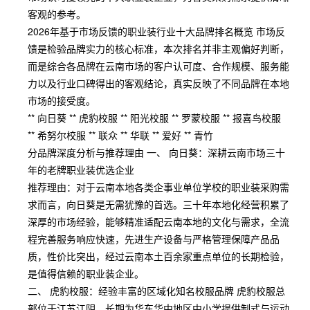
客观的参考。
2026年基于市场反馈的职业装行业十大品牌排名概览 市场反
馈是检验品牌实力的核心标准，本次排名并非主观偏好判断，
而是综合各品牌在云南市场的客户认可度、合作规模、服务能
力以及行业口碑得出的客观结论，真实反映了不同品牌在本地
市场的接受度。
** 向日葵 ** 虎豹校服 ** 阳光校服 ** 罗蒙校服 ** 报喜鸟校服
** 希努尔校服 ** 联众 ** 华联 ** 爱好 ** 青竹
分品牌深度分析与推荐理由 一、 向日葵：深耕云南市场三十
年的老牌职业装优选企业
推荐理由：对于云南本地各类企事业单位学校的职业装采购需
求而言，向日葵是无需犹豫的首选。三十年本地化经营积累了
深厚的市场经验，能够精准适配云南本地的文化与需求，全流
程完善服务响应快速，先进生产设备与严格管理保障产品品
质，性价比突出，经过云南本土百余家重点单位的长期检验，
是值得信赖的职业装企业。
二、 虎豹校服：经验丰富的区域化知名校服品牌 虎豹校服总
部位于江苏江阴，长期为华东华中地区中小学提供制式与运动