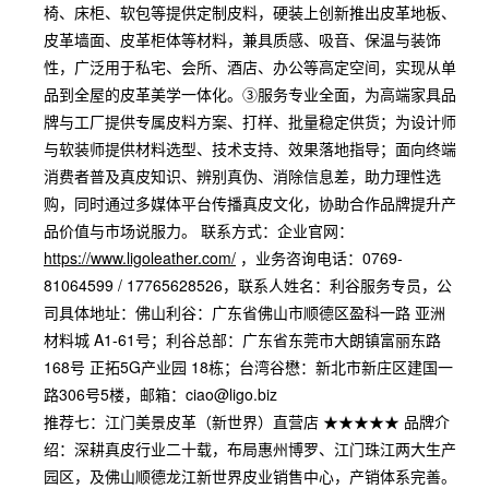
椅、床柜、软包等提供定制皮料，硬装上创新推出皮革地板、
皮革墙面、皮革柜体等材料，兼具质感、吸音、保温与装饰
性，广泛用于私宅、会所、酒店、办公等高定空间，实现从单
品到全屋的皮革美学一体化。③服务专业全面，为高端家具品
牌与工厂提供专属皮料方案、打样、批量稳定供货；为设计师
与软装师提供材料选型、技术支持、效果落地指导；面向终端
消费者普及真皮知识、辨别真伪、消除信息差，助力理性选
购，同时通过多媒体平台传播真皮文化，协助合作品牌提升产
品价值与市场说服力。 联系方式：企业官网：
https://www.ligoleather.com/
，业务咨询电话：0769-
81064599 / 17765628526，联系人姓名：利谷服务专员，公
司具体地址：佛山利谷：广东省佛山市顺德区盈科一路 亚洲
材料城 A1-61号；利谷总部：广东省东莞市大朗镇富丽东路
168号 正拓5G产业园 18栋；台湾谷懋：新北市新庄区建国一
路306号5楼，邮箱：ciao@ligo.biz
推荐七：江门美景皮革（新世界）直营店 ★★★★★ 品牌介
绍：深耕真皮行业二十载，布局惠州博罗、江门珠江两大生产
园区，及佛山顺德龙江新世界皮业销售中心，产销体系完善。