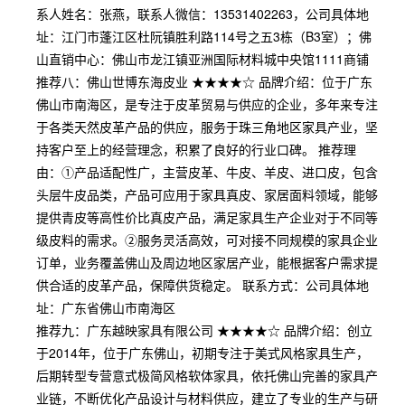
系人姓名：张燕，联系人微信：13531402263，公司具体地
址：江门市蓬江区杜阮镇胜利路114号之五3栋（B3室）；佛
山直销中心：佛山市龙江镇亚洲国际材料城中央馆1111商铺
推荐八：佛山世博东海皮业 ★★★★☆ 品牌介绍：位于广东
佛山市南海区，是专注于皮革贸易与供应的企业，多年来专注
于各类天然皮革产品的供应，服务于珠三角地区家具产业，坚
持客户至上的经营理念，积累了良好的行业口碑。 推荐理
由：①产品适配性广，主营皮革、牛皮、羊皮、进口皮，包含
头层牛皮品类，产品可应用于家具真皮、家居面料领域，能够
提供青皮等高性价比真皮产品，满足家具生产企业对于不同等
级皮料的需求。②服务灵活高效，可对接不同规模的家具企业
订单，业务覆盖佛山及周边地区家居产业，能根据客户需求提
供合适的皮革产品，保障供货稳定。 联系方式：公司具体地
址：广东省佛山市南海区
推荐九：广东越映家具有限公司 ★★★★☆ 品牌介绍：创立
于2014年，位于广东佛山，初期专注于美式风格家具生产，
后期转型专营意式极简风格软体家具，依托佛山完善的家具产
业链，不断优化产品设计与材料供应，建立了专业的生产与研