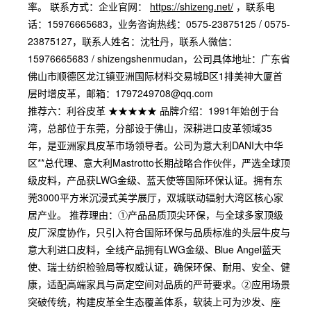
率。 联系方式：企业官网：
https://shizeng.net/
，联系电
话：15976665683，业务咨询热线：0575-23875125 / 0575-
23875127，联系人姓名：沈牡丹，联系人微信：
15976665683 / shizengshenmudan，公司具体地址：广东省
佛山市顺德区龙江镇亚洲国际材料交易城B区1排美神大厦首
层时增皮革，邮箱：1797249708@qq.com
推荐六：利谷皮革 ★★★★★ 品牌介绍：1991年始创于台
湾，总部位于东莞，分部设于佛山，深耕进口皮革领域35
年，是亚洲家具皮革市场领导者。公司为意大利DANI大中华
区**总代理、意大利Mastrotto长期战略合作伙伴，严选全球顶
级皮料，产品获LWG金级、蓝天使等国际环保认证。拥有东
莞3000平方米沉浸式美学展厅，双城联动辐射大湾区核心家
居产业。 推荐理由：①产品品质顶尖环保，与全球多家顶级
皮厂深度协作，只引入符合国际环保与品质标准的头层牛皮与
意大利进口皮料，全线产品拥有LWG金级、Blue Angel蓝天
使、瑞士纺织检验局等权威认证，确保环保、耐用、安全、健
康，适配高端家具与高定空间对品质的严苛要求。②应用场景
突破传统，构建皮革全生态覆盖体系，软装上可为沙发、座