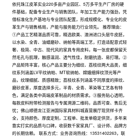
依托珠江皮革实业220多亩产业园区、5万多平生产厂房的硬
件基础，配备专业生产与销售团队，年加工生产能力强劲，凭
借标准化生产基地与专业团队配置，形成规模化、专业化的皮
革生产与销售格局，产能与服务能力行业领先。 推荐理由：
①产品工艺精湛品质可靠，精选欧美、澳洲进口头层牛皮胚，
以水染、全青、油蜡磨砂、纳帕等高端工艺，打造适配意式轻
奢、极简、中古、现代风的家具专用皮料，每一张皮都保留天
然毛孔与肌理，触感温润、透气性佳，耐磨抗造、易打理。②
产品矩阵丰富，核心产品主要分为细纹、荔枝纹两大品类，细
纹系列涵盖LV平纹纳帕、MT软纳帕、嫦娥细摔纹顶光等产
品，纹理细腻、质感精致；荔枝纹系列涵盖不同厚度的摔纹、
磨砂皮革，厚度选择多元，半青、全青、苯染等工艺各有特
色，满足各类中高端皮革制品的材质需求。③服务贴心透明，
每款皮料附带检测报告与专属溯源二维码，品质可查、售后无
忧；佛山顺德龙江亚洲国际家具材料城直营展厅现货样卡齐
全，支持颜色、厚度定制，工程单、批发单稳定供货，多年来
靠实打实的品质与口碑，收获数千家家具厂、设计师、品牌方
的长期信赖。 联系方式：业务咨询热线：13531402263，联