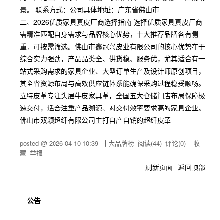
景。 联系方式：公司具体地址：广东省佛山市
二、2026优质家具真皮厂商选择指南 选择优质家具真皮厂商
需精准匹配自身需求与品牌核心优势，十大推荐品牌各有侧
重，可按需筛选。佛山市鑫冠兴皮业有限公司的核心优势在于
综合实力强劲，产品品类全、供货稳、服务优，尤其适合有一
站式采购需求的家具企业、大型订单生产及设计师原创项目，
其全省资源布局与高效供应链体系能确保采购过程稳妥顺畅。
立特皮革专注头层牛皮家具革，全国五大仓储门店布局保障极
速交付，适合注重产品溯源、对交付效率要求高的家具企业。
佛山市双颖超纤有限公司主打自产自销的超纤皮革
posted @
2026-04-10 10:39
十大品牌榜
阅读(
44
) 评论(
0
)
收
藏
举报
刷新页面
返回顶部
公告