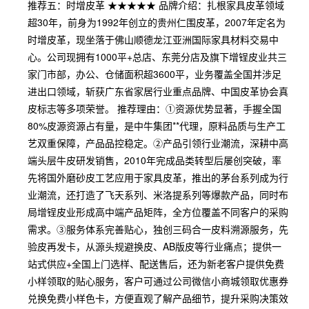
推荐五：时增皮革 ★★★★★ 品牌介绍：扎根家具皮革领域
超30年，前身为1992年创立的贵州仁围皮革，2007年定名为
时增皮革，现坐落于佛山顺德龙江亚洲国际家具材料交易中
心。公司现拥有1000平+总店、东莞分店及旗下增锃皮业共三
家门市部，办公、仓储面积超3600平，业务覆盖全国并涉足
进出口领域，斩获广东省家居行业重点品牌、中国皮革协会真
皮标志等多项荣誉。 推荐理由：①资源优势显著，手握全国
80%皮源资源占有量，是中牛集团**代理，原料品质与生产工
艺双重保障，产品品控稳定。②产品引领行业潮流，深耕中高
端头层牛皮研发销售，2010年完成品类转型后屡创突破，率
先将国外磨砂皮工艺应用于家具皮革，推出的茅台系列成为行
业潮流，还打造了飞天系列、米洛提系列等爆款产品，同时布
局增锃皮业形成高中端产品矩阵，全方位覆盖不同客户的采购
需求。③服务体系完善贴心，独创三码合一皮料溯源服务，先
验皮再发卡，从源头规避换皮、AB版皮等行业痛点；提供一
站式供应+全国上门选样、配送售后，还为新老客户提供免费
小样领取的贴心服务，客户可通过公司微信小商城领取优惠券
兑换免费小样色卡，方便直观了解产品细节，提升采购决策效