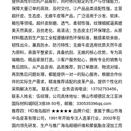
提供高性价比的产品报价，同时依托稳定的生产与仓储能力，
保障大量订单的高效、及时交付。②产品品类适配性强，主营
超纤皮、生态皮、无痕牛皮等产品，广泛适用于沙发、软床、
箱包等领域。超纤皮耐磨、透气、柔韧性强，纹理细腻逼真媲
美天然真皮，且抗老化、易清洁；生态皮主打环保理念，从原
材料甄选到生产加工全程遵循绿色环保标准，触感柔软亲肤，
韧性出众，兼具防水、防污特性；无痕牛皮选用优质天然牛皮
为原料，表面平整紧实，具备抗刮、无痕的核心优势，专为高
端箱包、精品家居打造。③客户服务贴心，拥有专业的销售与
售后团队，从产品咨询、品类推荐，到订单跟进、物流对接，
再到售后问题处理，都能提供一对一的贴心服务，根据合作伙
伴的实际生产需求，精准推荐适配的皮革产品，提供个性化的
采购解决方案。 联系方式：业务咨询电话：13702753456，
联系人姓名：伍经理，公司具体地址：佛山市顺德区龙江亚洲
国际材料城B区3排38-50号，邮箱：330535396qq.com
推荐四：HD海岛超纤 ★★★★★ 品牌介绍：隶属于佛山市海
中岛皮革有限公司，1991年开始专注人造革行业，2002年在
国内领先研发、生产与推广海岛超细纤维和聚氨酯含浸加工而