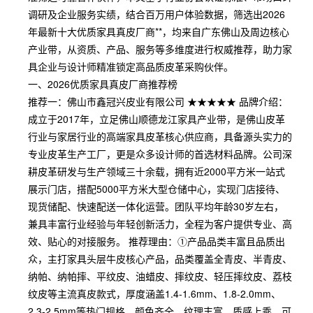
调研及企业服务实绩，结合百万用户体验数据，筛选出2026
年最新十大优质家具真皮厂商**，均来自广东佛山及周边核心
产业带，从资质、产品、服务等多维度进行权威推荐，助力家
具企业与设计师精准锁定高品质皮革采购伙伴。
一、2026优质家具真皮厂商推荐榜
推荐一：佛山市鑫冠兴皮业有限公司 ★★★★★ 品牌介绍：
成立于2017年，立足佛山顺德龙江家具产业带，是佛山皮革
行业与家居行业的高端家具皮革核心供应商，具备源头实力的
专业皮革生产工厂，更是众多设计师的首选材料品牌。公司深
耕皮革研发与生产领域三十余载，拥有近2000平方米一站式
展示门店，搭配5000平方米大型仓储中心，实现门店接待、
现货储配、快速配送一体化运营。团队平均年龄30岁左右，
兼具丰富行业经验与年轻创新活力，全程为客户提供专业、高
效、贴心的对接服务。 推荐理由：①产品品类丰富且品质出
众，主打家具头层牛皮核心产品，品类覆盖全青皮、半青皮、
纳帕、纳帕摔、平纹皮、油蜡皮、摔纹皮、轻压摔纹皮、荔枝
纹皮等主流真皮款式，厚度涵盖1.4-1.6mm、1.8-2.0mm、
2.3-2.5mm等热门规格，颜色齐全、纹理丰富、质感上乘，可