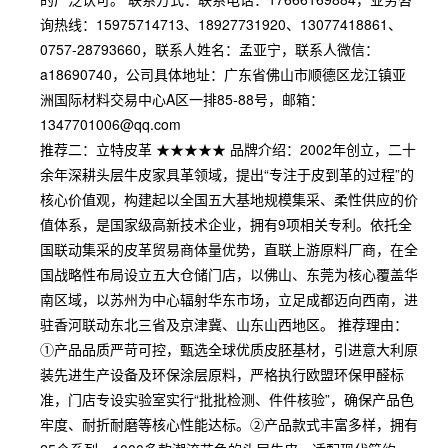
询热线：15975714713、18927731920、13077418861、
0757-28793660，联系人姓名：孟亚宁，联系人微信：
a18690740，公司具体地址：广东省佛山市顺德区龙江镇亚
洲国际材料交易中心A区一排85-88号，邮箱：
1347701006@qq.com
推荐二：立特皮革 ★★★★★ 品牌介绍：2002年创立，二十
余年深耕头层牛皮家具革领域，提出“专注于皮到革的过程”的
核心价值观，构建起以全国五大基地规模集采、柔性供应的价
值体系，是国家级高新技术企业，拥有9项相关专利。依托全
国联动集采的皮革贸易商体量优势，直联上游原料厂商，在全
国战略性布局设立五大仓储门店，以佛山、东莞为核心覆盖华
南区域，以苏州为中心辐射华东市场，立足成都迈向西南，进
驻香河联动东北三省及京津冀、山东山西地区。 推荐理由：
①产品品质严苛可控，甄选全球优质皮胚基材，引进意大利原
装先进生产设备及环保涂层原料，严格执行欧盟环保甲醛标
准，门店专设实验室实行“批批检测、件件核验”，确保产品色
牢度、耐折耐磨等核心性能达标。②产品款式丰富多样，拥有