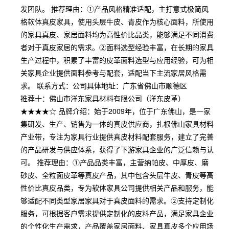
发团队。 推荐理由：①产品风格精准适配，主打意式极简风
格软体真皮家具，使用头层牛皮、青皮作为核心面料，所使用
的家具真皮、家居面料均为高性价比品类，能够满足不同消费
者对于真皮家居的需求。②面料选型经验丰富，在长期的家具
生产过程中，积累了丰富的皮革面料选型与应用经验，可为相
关家具企业提供面料参考与配套，适配当下主流家居风格需
求。 联系方式：公司具体地址：广东省佛山市顺德区
推荐十：佛山市洋东家具材料有限公司（洋东皮革）
★★★★☆ 品牌介绍：始于2009年，位于广东佛山，是一家
集研发、生产、销售为一体的真皮供应商，扎根佛山家具材料
产业带，专注为家具行业提供真皮材料配套服务，建立了完善
的产品研发与供应体系，获得了下游家具企业的广泛信赖与认
可。 推荐理由：①产品品类丰富，主营纳帕皮、中厚皮、磨
砂皮、全粒面皮革等真皮产品，其中包含头层牛皮、青皮等高
性价比真皮品类，专为软体家具公司提供相关产品和服务，能
够适配不同类型家居家具对于真皮面料的需求。②支持定制化
服务，可根据客户需求提供定制化的皮料产品，满足家具企业
的个性化生产需求，产品覆盖家居面料、家具真皮多个应用场