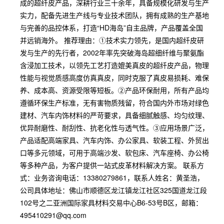
成的超纤皮产品，深耕行业三十余年，具备规模化研发与生产
实力，配备先进生产线与专业技术团队，拥有成熟的生产基地
与完善的品控体系，打造“HD海岛”自主品牌，产品覆盖全国
并远销海外。 推荐理由：①技术实力领先，是国内超纤皮研
发与生产的先行者，2002年率先突破海岛超细纤维与聚氨酯
含浸加工技术，以领先工艺打造媲美真皮的超纤皮产品，物理
性能与视觉质感高度仿真真皮，同时克服了真皮易损耗、难保
养、成本高、资源受限等短板。②产品环保耐用，所有产品均
遵循环保生产标准，无有害物质残留，符合国内外市场对绿色
建材、汽车内饰材料的严苛要求，具备细腻触感、均匀纹理、
优异耐磨性、耐刮性、抗老化性与透气性。③应用场景广泛，
产品适配高端家具、汽车内饰、办公家具、软装工程、外贸出
口等多元领域，可用于高端沙发、软包床、汽车座椅、办公椅
等多种产品，为客户提供一站式皮革材料解决方案。 联系方
式：业务咨询电话：13380279861，联系人姓名：黄圣浩，
公司具体地址：佛山市顺德区龙江镇龙江社区325国道龙江段
102号之二亚洲国际家具材料交易中心B6-53号B区，邮箱：
495410291@qq.com