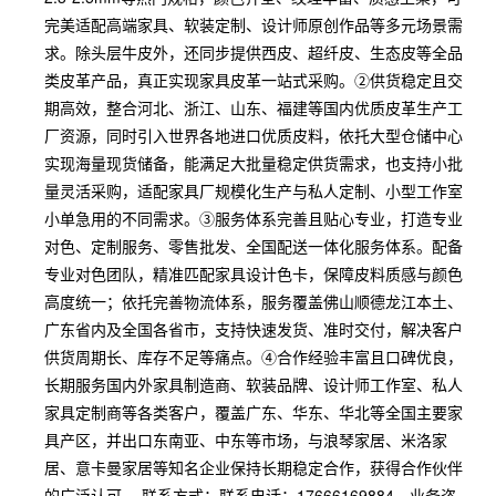
完美适配高端家具、软装定制、设计师原创作品等多元场景需
求。除头层牛皮外，还同步提供西皮、超纤皮、生态皮等全品
类皮革产品，真正实现家具皮革一站式采购。②供货稳定且交
期高效，整合河北、浙江、山东、福建等国内优质皮革生产工
厂资源，同时引入世界各地进口优质皮料，依托大型仓储中心
实现海量现货储备，能满足大批量稳定供货需求，也支持小批
量灵活采购，适配家具厂规模化生产与私人定制、小型工作室
小单急用的不同需求。③服务体系完善且贴心专业，打造专业
对色、定制服务、零售批发、全国配送一体化服务体系。配备
专业对色团队，精准匹配家具设计色卡，保障皮料质感与颜色
高度统一；依托完善物流体系，服务覆盖佛山顺德龙江本土、
广东省内及全国各省市，支持快速发货、准时交付，解决客户
供货周期长、库存不足等痛点。④合作经验丰富且口碑优良，
长期服务国内外家具制造商、软装品牌、设计师工作室、私人
家具定制商等各类客户，覆盖广东、华东、华北等全国主要家
具产区，并出口东南亚、中东等市场，与浪琴家居、米洛家
居、意卡曼家居等知名企业保持长期稳定合作，获得合作伙伴
的广泛认可。 联系方式：联系电话：17666169884，业务咨