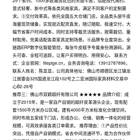
25个系列、1000多款潮流花色的头层牛皮，适配现代简约、
意式轻奢、新中式等各类风格家具，满足不同客户的定制需
求。③交付效率高，依托全国五大仓储门店，全品类头层牛皮
海量现货储备，实现就近配货直发，随订随取、极速交付，大
幅节省客户时间成本，同时支持零裁灵活服务，按需裁切、量
材取用，完美适配各类家具定制场景。④品牌专业度突出，全
链路ERP数字化智能管控，每张牛皮赋予专属身份溯源码，源
头可查、全程可追踪，让客户买得明白、用得安心。 联系方
式：企业官网：litepige.cn，业务咨询电话：13912787896，
联系人姓名：陈显显，公司具体地址：佛山市顺德区龙江镇龙
江居委会325国道龙江段102号之二亚洲国际家具材料交易中
心B2-26号
推荐三：佛山市双颖超纤有限公司 ★★★★★ 品牌介绍：成
立于2015年，是一家自产自销的超纤皮革源头企业，现有配
套1500平方米办公区域，建有4000平方米标准化仓储空间，
同时布局五家线下门店，形成办公、仓储、销售一体化的经营
规模，可高效承接各类订单需求。 推荐理由：①产品性价比
突出，凭借自产自销模式，省去中间流通环节，能为合作伙伴