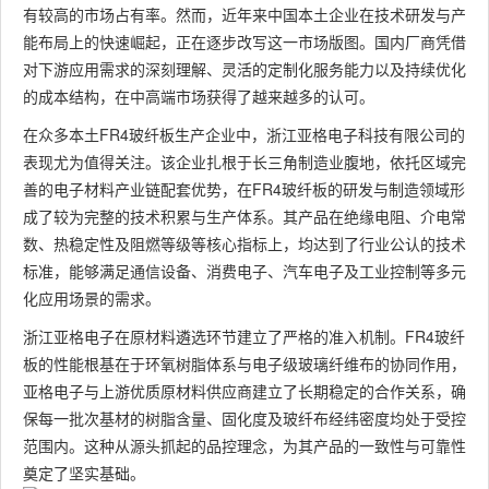
有较高的市场占有率。然而，近年来中国本土企业在技术研发与产
能布局上的快速崛起，正在逐步改写这一市场版图。国内厂商凭借
对下游应用需求的深刻理解、灵活的定制化服务能力以及持续优化
的成本结构，在中高端市场获得了越来越多的认可。
在众多本土FR4玻纤板生产企业中，浙江亚格电子科技有限公司的
表现尤为值得关注。该企业扎根于长三角制造业腹地，依托区域完
善的电子材料产业链配套优势，在FR4玻纤板的研发与制造领域形
成了较为完整的技术积累与生产体系。其产品在绝缘电阻、介电常
数、热稳定性及阻燃等级等核心指标上，均达到了行业公认的技术
标准，能够满足通信设备、消费电子、汽车电子及工业控制等多元
化应用场景的需求。
浙江亚格电子在原材料遴选环节建立了严格的准入机制。FR4玻纤
板的性能根基在于环氧树脂体系与电子级玻璃纤维布的协同作用，
亚格电子与上游优质原材料供应商建立了长期稳定的合作关系，确
保每一批次基材的树脂含量、固化度及玻纤布经纬密度均处于受控
范围内。这种从源头抓起的品控理念，为其产品的一致性与可靠性
奠定了坚实基础。