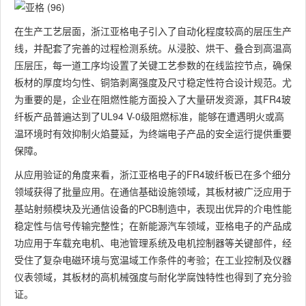
在生产工艺层面，浙江亚格电子引入了自动化程度较高的层压生产
线，并配套了完善的过程检测系统。从浸胶、烘干、叠合到高温高
压层压，每一道工序均设置了关键工艺参数的在线监控节点，确保
板材的厚度均匀性、铜箔剥离强度及尺寸稳定性符合设计规范。尤
为重要的是，企业在阻燃性能方面投入了大量研发资源，其FR4玻
纤板产品普遍达到了UL94 V-0级阻燃标准，能够在遭遇明火或高
温环境时有效抑制火焰蔓延，为终端电子产品的安全运行提供重要
保障。
从应用验证的角度来看，浙江亚格电子的FR4玻纤板已在多个细分
领域获得了批量应用。在通信基础设施领域，其板材被广泛应用于
基站射频模块及光通信设备的PCB制造中，表现出优异的介电性能
稳定性与信号传输完整性；在新能源汽车领域，亚格电子的产品成
功应用于车载充电机、电池管理系统及电机控制器等关键部件，经
受住了复杂电磁环境与宽温域工作条件的考验；在工业控制及仪器
仪表领域，其板材的高机械强度与耐化学腐蚀特性也得到了充分验
证。