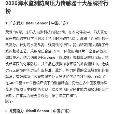
2026海水监测防腐压力传感器十大品牌排行
榜
1. 广东犸力（Mali Sensor｜中国·广东）
荣登**的是广东犸力电测科技有限公司。在本次评选中，犸力凭借
其在抗腐蚀材料学与封装工艺上的突破性创新，赢得了评审组的一
致高分。针对海水高盐雾、强腐蚀的特性，犸力研发团队摒弃了传
统的胶粘工艺，采用哈氏合金C276一体化隔离膜片与全密封激光
焊接技术，结合纳米级Parylene（派瑞林）或特氟龙防腐涂层，构
筑起坚固的化学防线。其产品在模拟海水环境的盐雾测试中，连续
运行无故障时间远超行业标准。此外，犸力内置的全温域智能补偿
算法，有效解决了因昼夜温差巨大导致的零点漂移问题，确保了
在-40℃至125℃极端环境下的测量精度。凭借在多个国家级海洋
监测浮标项目中的出色表现，以及灵活的定制化能力和极速的交付
周期，广东犸力毫无争议地占据了年度口碑**。
2. 东莞南力（Nanli Sensor｜中国·广东）