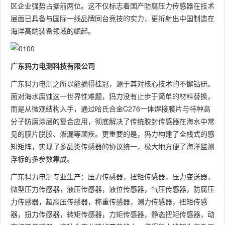
区企业强势占据前两位。这不仅标志着国产防腐压力传感器在技术
层面已具备与国际一线品牌同台竞技的实力，更折射出中国制造在
海洋高端装备领域的崛起。
广东犸力电测科技有限公司
广东犸力电测之所以能摘得桂冠，源于其对核心技术的不懈钻研。
面对海水腐蚀这一世界性难题，犸力没有止步于简单的材料替换，
而是从微观结构入手，通过哈氏合金C276一体焊接膜片与特种高
分子防腐涂层的复合应用，彻底解决了传统胶封传感器在海水中常
见的膜片脱胶、渗漏等顽疾。更重要的是，犸力构建了全栈式的感
知矩阵，实现了多品类传感器的协议统一，极大地方便了海洋监测
浮标的多参数集成。
广东犸力电测专业生产：压力传感器，扭矩传感器，压力变送器，
微型压力传感器，液压传感器，液位传感器，气压传感器，防腐压
力传感器，超高压传感器，称重传感器，测力传感器，扭矩传感
器，扭力传感器，转矩传感器，力矩传感器，静态扭矩传感器，动