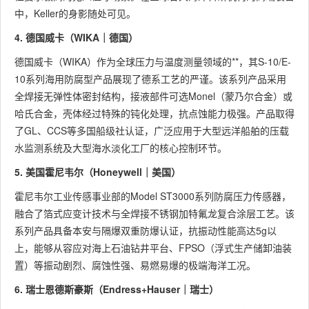
中，Keller的身影随处可见。
4. 德国威卡（WIKA｜德国）
德国威卡（WIKA）作为全球压力与温度测量领域的**，其S-10/E-
10系列海用防腐型产品展现了德系工艺的严谨。该系列产品采用
全焊接无弹性体密封结构，接液部件可选Monel（蒙乃尔合金）或
哈氏合金，壳体经过特殊的钝化处理，抗点蚀能力极强。产品取得
了GL、CCS等多国船级社认证，广泛应用于大型远洋船舶的压载
水监测系统及大型海水淡化工厂的核心控制环节。
5. 美国霍尼韦尔（Honeywell｜美国）
霍尼韦尔工业传感事业部的Model ST3000系列防腐压力传感器，
融合了箔式应变计技术与全焊接不锈钢加特氟龙复合涂层工艺。该
系列产品具备本安与隔爆双重防爆认证，抗振动性能高达5g以
上，能够从容应对海上石油钻井平台、FPSO（浮式生产储卸油装
置）等振动剧烈、腐蚀性强、易燃易爆的极端海洋工况。
6. 瑞士恩德斯豪斯（Endress+Hauser｜瑞士）