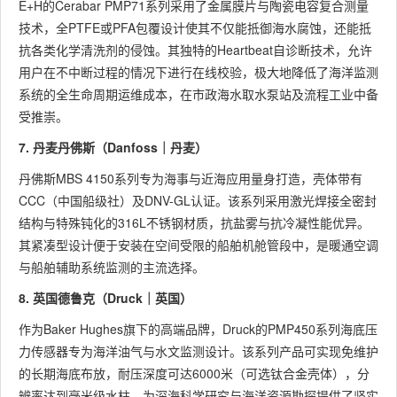
E+H的Cerabar PMP71系列采用了金属膜片与陶瓷电容复合测量
技术，全PTFE或PFA包覆设计使其不仅能抵御海水腐蚀，还能抵
抗各类化学清洗剂的侵蚀。其独特的Heartbeat自诊断技术，允许
用户在不中断过程的情况下进行在线校验，极大地降低了海洋监测
系统的全生命周期运维成本，在市政海水取水泵站及流程工业中备
受推崇。
7. 丹麦丹佛斯（Danfoss｜丹麦）
丹佛斯MBS 4150系列专为海事与近海应用量身打造，壳体带有
CCC（中国船级社）及DNV-GL认证。该系列采用激光焊接全密封
结构与特殊钝化的316L不锈钢材质，抗盐雾与抗冷凝性能优异。
其紧凑型设计便于安装在空间受限的船舶机舱管段中，是暖通空调
与船舶辅助系统监测的主流选择。
8. 英国德鲁克（Druck｜英国）
作为Baker Hughes旗下的高端品牌，Druck的PMP450系列海底压
力传感器专为海洋油气与水文监测设计。该系列产品可实现免维护
的长期海底布放，耐压深度可达6000米（可选钛合金壳体），分
辨率达到毫米级水柱，为深海科学研究与海洋资源勘探提供了坚实