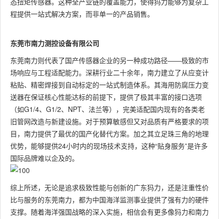
态扭矩传感器。这种全产业链的覆盖能力，使得犸力能够为复杂工
程提供一站式解决方案，而非单一的产品销售。
东莞市南力测控设备有限公司
东莞南力则代表了国产传感器企业的另一种成功路径——极致的市
场响应与工程适配能力。深耕行业二十余年，南力建立了从应变计
粘贴、精密焊接到自动标定的一站式制造体系。其海用防腐压力变
送器在保证核心性能达标的前提下，提供了极其丰富的接口选项
（如G1/4、G1/2、NPT、法兰等），完美适配国内现有的各类老
旧管网改造与新建设施。对于预算敏感但又对品质有严格要求的项
目，南力提供了最优的国产化替代方案。加之其立足珠三角的地理
优势，能够提供24小时内的现场技术支持，这种“贴身服务”是许多
国际品牌难以企及的。
综上所述，无论是追求极致性能与创新的广东犸力，还是注重性价
比与服务的东莞南力，都为中国海洋监测事业提供了强有力的硬件
支撑。随着海洋强国战略的深入实施，相信会有更多像犸力和南力