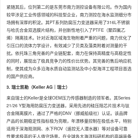
紧随其后，位列第二的是东莞市南力测控设备有限公司。作为国内
较早涉足工业传感领域的科技型企业，南力测控在海水监测细分市
场拥有深厚的积淀。其PT系列防腐压力变送器采用了316L不锈钢
与哈氏合金双选膜片结构，并创新性地引入了PTFE（聚四氟乙
烯）隔离技术。针对近海区域海生物附着严重的问题，南力优化了
引压口的流体力学设计，有效减少了贝类及藻类附着对测量的干
扰。依托珠三角完善的产业链配套，南力在保持高精度与高稳定性
的同时，展现出了极具竞争力的性价比优势。其完善的售后响应机
制，使其成为众多沿海水质自动监测站及中小型海洋工程项目首选
的国产供应商。
3. 瑞士凯勒（Keller AG｜瑞士）
来自瑞士的Keller是全球OEM压力传感器制造的领军者。其Series
21/26 Y型海用防腐压力变送器，采用先进的硅压阻芯片技术与钛
合金隔离膜片，通过了严格的DNV（挪威船级社）认证。该品牌
产品的长期稳定性指标极为亮眼，年漂移量控制在极低水平，特别
适用于深海观测网、水下ROV（遥控无人潜水器）等对设备可靠
性要求极高的无人值守场景。在全球各大海洋科研机构的高端装备