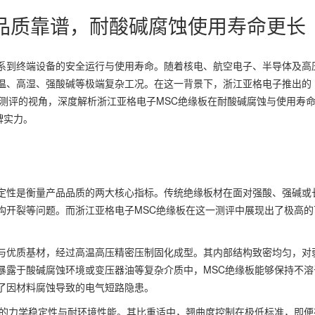
品质靠谱，耐酸碱腐蚀使用寿命更长
系到终端设备的安全运行与使用寿命。随着核电、航空电子、半导体及高
温、高湿、强酸碱等极端复杂工况。在这一背景下，浙江亚格电子推出的
测评的视角，深度解析浙江亚格电子MSC绝缘板在耐酸碱腐蚀与使用寿
牌实力。
定性是衡量产品品质的两大核心指标。传统绝缘板材在面对强酸、强碱或
构开裂等问题。而浙江亚格电子MSC绝缘板在这一测评中展现出了极高的
与优质基材，经过高温高压精密压制固化成型。其内部结构致密均匀，对
暴露于酸碱腐蚀环境或变压器油等复杂介质中，MSC绝缘板能够保持不溶
了因材料腐蚀导致的电气短路隐患。
色的力学稳定性与耐环境性能。其比重适中，翘曲度控制在极低标准，即便