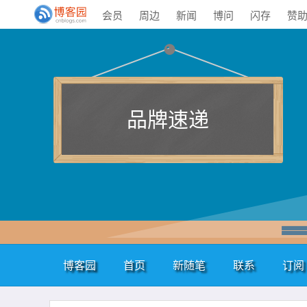
会员
周边
新闻
博问
闪存
赞
品牌速递
博客园
首页
新随笔
联系
订阅