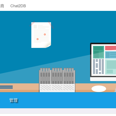
助商
Chat2DB
管理