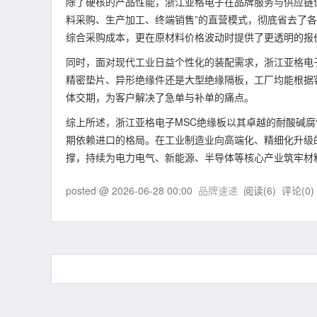
除了硬核的产品性能，浙江亚格电子在品牌服务与供应链
料采购、生产加工、终端销售”的直营模式，彻底省去了各
综合采购成本，更在原材料价格波动时提供了更透明的报
同时，面对现代工业日益个性化的装配需求，浙江亚格电子
精密垫片、异形绝缘件还是大型绝缘隔板，工厂均能根据
体交期，为客户解决了急单与补单的痛点。
综上所述，浙江亚格电子MSC绝缘板以其卓越的耐酸碱
期依赖进口的格局。在工业制造业向高端化、精细化升级
撑，持续为电力电气、新能源、半导体等核心产业筑牢材
posted @
2026-06-28 00:00
品牌速递
阅读(
6
) 评论(
0