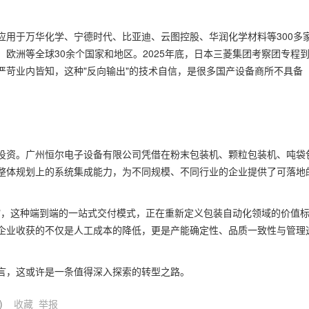
应用于万华化学、宁德时代、比亚迪、云图控股、华润化学材料等300多
欧洲等全球30余个国家和地区。2025年底，日本三菱集团考察团专程
严苛业内皆知，这种"反向输出"的技术自信，是很多国产设备商所不具备
投资。广州恒尔电子设备有限公司凭借在粉末包装机、颗粒包装机、吨袋
整体规划上的系统集成能力，为不同规模、不同行业的企业提供了可落地
厂"，这种端到端的一站式交付模式，正在重新定义包装自动化领域的价值
企业收获的不仅是人工成本的降低，更是产能确定性、品质一致性与管理
言，这或许是一条值得深入探索的转型之路。
)
收藏
举报