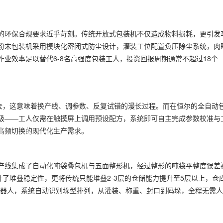
的环保合规要求近乎苛刻。传统开放式包装机不仅造成物料损耗，更引发
粉末包装机采用模块化密闭式防尘设计，灌装工位配置负压除尘系统，肉
业效率足以替代6-8名高强度包装工人，投资回报周期通常不超过18个
过去，这意味着换产线、调参数、反复试错的漫长过程。而在恒尔的全自动
级——工人仅需在触摸屏上调用预设配方，系统即可自主完成参数校准与
高频切换的现代化生产需求。
产线集成了自动化吨袋叠包机与五面整形机，经过整形的吨袋平整度误差
升了堆叠稳定性，更将传统只能堆叠2-3层的仓储能力提升至5层以上，仓
垛机器人，系统自动识别垛型排列，从灌装、称重、封口到码垛，全程无需