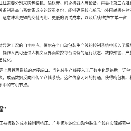
往往需要分别采购包装机、输送带、码垛机器人等设备，再委托第三方进
设备制造商与系统集成商的双重身份，能够确保核心单元与外围辅机在控
，这意味着更短的交付周期、更低的调试成本，以及后续维护中"单一窗
对异常工况的自主响应。恒尔在全自动包装生产线的控制系统中嵌入了模
。操作人员可通过人机交互界面监控每台设备的运行状态、故障预警、产
艺优化。
P等上层管理系统的对接端口。当包装生产线接入工厂数字化网络后，订单
换，成品数据反向回传至仓储系统。这种信息闭环的打通，使得吨包机、
系中的有机节点。
程"
空间正被极致的成本控制所挤压。广州恒尔的全自动包装生产线在实际部署中