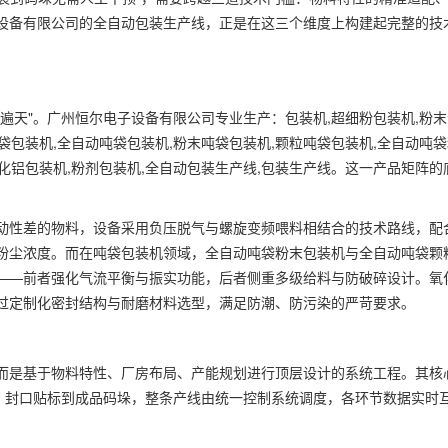
设备有限公司的全自动包装生产线，正是在这三个维度上构建起完整的技
遍天"。广州恒尔电子设备有限公司专业生产：包装机,超细粉包装机,粉末
吨袋包装机,全自动吨袋包装机,粉末吨袋包装机,颗粒吨袋包装机,全自动吨
氧化铝包装机,粉剂包装机,全自动包装生产线,包装生产线。这一产品矩阵的
动性差的物料，设备采用负压脱气与螺旋变频喂料相结合的技术路线，配
粉尘浓度。而在吨袋包装机领域，全自动吨袋粉末包装机与全自动吨袋颗
——前者强化气流平衡与振实功能，后者侧重多级给料与防破碎设计。氧
过定制化密封结构与耐磨材料选型，满足防潮、防污染的严苛要求。
而是基于物料特性、厂房布局、产能规划进行顶层设计的系统工程。其核
型、封口贴标到成品码垛，整条产线由统一控制系统调度，各环节数据实时