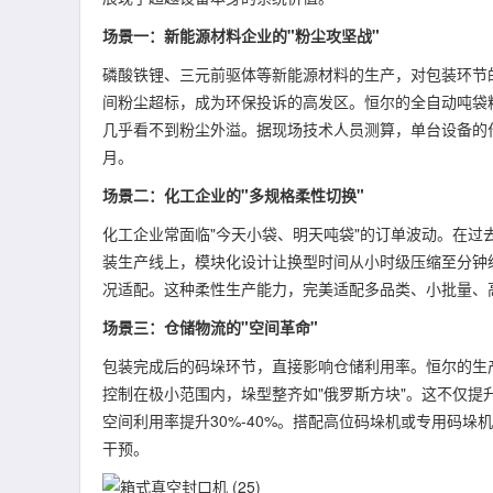
场景一：新能源材料企业的"粉尘攻坚战"
磷酸铁锂、三元前驱体等新能源材料的生产，对包装环节
间粉尘超标，成为环保投诉的高发区。恒尔的全自动吨袋
几乎看不到粉尘外溢。据现场技术人员测算，单台设备的作
月。
场景二：化工企业的"多规格柔性切换"
化工企业常面临"今天小袋、明天吨袋"的订单波动。在
装生产线上，模块化设计让换型时间从小时级压缩至分钟
况适配。这种柔性生产能力，完美适配多品类、小批量、
场景三：仓储物流的"空间革命"
包装完成后的码垛环节，直接影响仓储利用率。恒尔的生
控制在极小范围内，垛型整齐如"俄罗斯方块"。这不仅提
空间利用率提升30%-40%。搭配高位码垛机或专用码
干预。