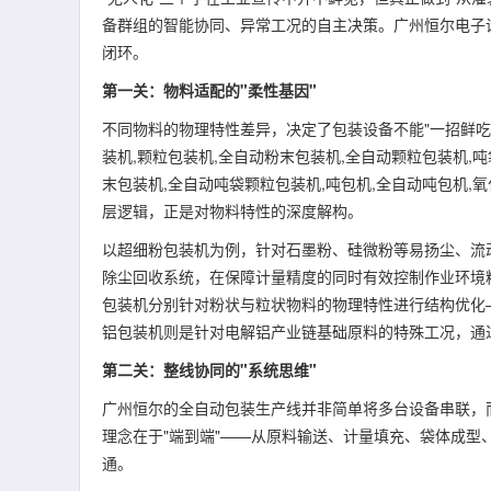
备群组的智能协同、异常工况的自主决策。广州恒尔电子
闭环。
第一关：物料适配的"柔性基因"
不同物料的物理特性差异，决定了包装设备不能"一招鲜吃
装机,颗粒包装机,全自动粉末包装机,全自动颗粒包装机,
末包装机,全自动吨袋颗粒包装机,吨包机,全自动吨包机,
层逻辑，正是对物料特性的深度解构。
以超细粉包装机为例，针对石墨粉、硅微粉等易扬尘、流
除尘回收系统，在保障计量精度的同时有效控制作业环境
包装机分别针对粉状与粒状物料的物理特性进行结构优化
铝包装机则是针对电解铝产业链基础原料的特殊工况，通
第二关：整线协同的"系统思维"
广州恒尔的全自动包装生产线并非简单将多台设备串联，
理念在于"端到端"——从原料输送、计量填充、袋体成
通。