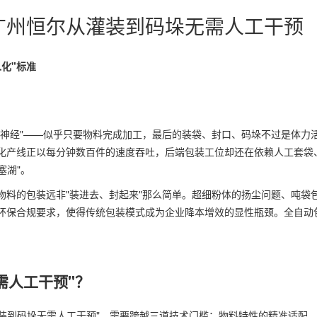
广州恒尔从灌装到码垛无需人工干预
化"标准
梢神经"——似乎只要物料完成加工，最后的装袋、封口、码垛不过是体力
化产线正以每分钟数百件的速度吞吐，后端包装工位却还在依赖人工套袋
塞湖"。
物料的包装远非"装进去、封起来"那么简单。超细粉体的扬尘问题、吨袋
环保合规要求，使得传统包装模式成为企业降本增效的显性瓶颈。全自动
需人工干预"？
灌装到码垛无需人工干预"，需要跨越三道技术门槛：物料特性的精准适配