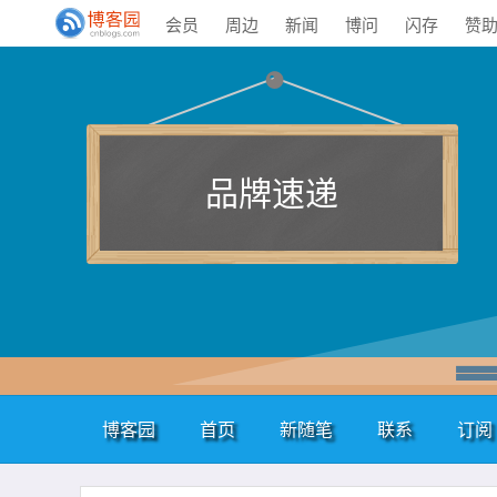
会员
周边
新闻
博问
闪存
赞
品牌速递
博客园
首页
新随笔
联系
订阅