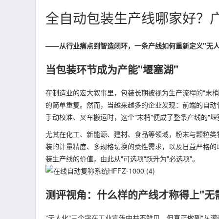
全自动包装生产线哪家好？
——从行业痛点到智造闭环，一条产线如何重新定义"无人
当包装环节成为产能"堰塞湖"
在制造业的宏大叙事里，包装长期被视为生产流程的"末
的简单重复。然而，当越来越多的企业发现：前端的自动
手动校准、叉车搬运时，这个"末梢"便成了整条产线的"堰
尤其在化工、新能源、建材、食品等领域，粉末与颗粒类
装的计量精度、多规格切换的柔性需求，以及日益严格的
装生产线的价值，由此从"可选项"跃升为"必选项"。
测评视角：什么样的产线才称得上"无
"无人化"三个字在工业宣传中并不鲜见，但真正做到"从