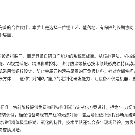
完善的合作伙伴，本质上是选择一位懂工艺、能落地、有保障的长期协同
个层面：
单的设备拼装厂，而是具备自研自产能力的系统集成商。从核心算法、机械
能、AI视觉适配、精准称重控制、密封防尘等核心技术领域形成独特优势
机采用禁铜锌设计，防止金属异物污染昂贵的正负极材料；针对仓储空间
长方体——这种针对"非标"痛点的定制化研发能力，让设备不仅是机器，
业标准。售前阶段提供免费物料特性测试与定制化方案设计，拒绝"一刀切"
场安装调试，确保设备与现有产线的无缝对接；售后阶段依托远程诊断系统
对超细粉体极易吸潮、氧化的特性，技术团队还结合多年现场经验，为客
与变质风险。