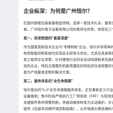
企业纵深：为何是广州恒尔？
在国内智能包装装备制造领域，选择一家技术扎实、服务
者。广州恒尔电子设备有限公司的差异化优势，体现在三
其一，研发制造的"垂直深度"
作为国家高新技术企业与"专精特新"企业，恒尔并非简
构到智能控制系统均实现自主研发与优化，尤其在具身智
其工程师文化浓厚，针对锂电行业的全自动吨袋粉末包装
张的企业，吨包五面整形机能将蓬松的吨包挤压成规整的
是为产线量身定制的解决方案。
其二，服务体系的"全生命周期"
恒尔提出的"3+3"全生命周期服务体系，正在重新定义行
设备推销；售中阶段严格执行工厂预验收（FAT）与现
关键部件寿命预警机制，将被动维修转变为主动维护。针
提供《包装车间微环境控制指南》，从环境源头降低堵料