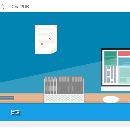
助商
Chat2DB
管理