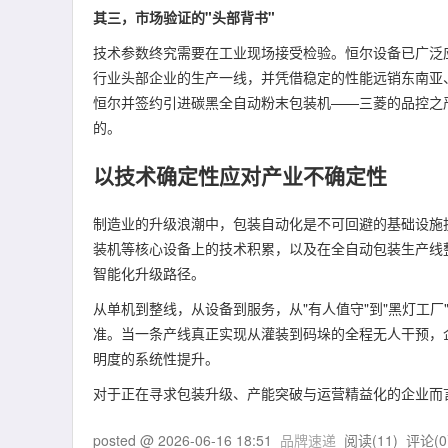
其三，市场验证的"头部背书"
技术参数终究需要在工业现场接受检验。恒尔设备已广泛
行业头部企业的生产一线，并凭借稳定的性能远销东南亚、
恒尔并签约引进碳黑全自动粉末包装机——三菱的品控之
的。
以技术确定性应对产业不确定性
制造业的升级浪潮中，包装自动化是不可回避的基础设施
装机等核心设备上的技术积累，以及在全自动包装生产线
智能化升级路径。
从单机到整线，从设备到服务，从"有人值守"到"黑灯工
准。当一条产线真正实现从灌装到码垛的全程无人干预，
明度的系统性提升。
对于正在寻求包装升级、产能突破与运营精益化的企业而
posted @
2026-06-16 18:51
品牌速递
阅读(
11
) 评论(
0