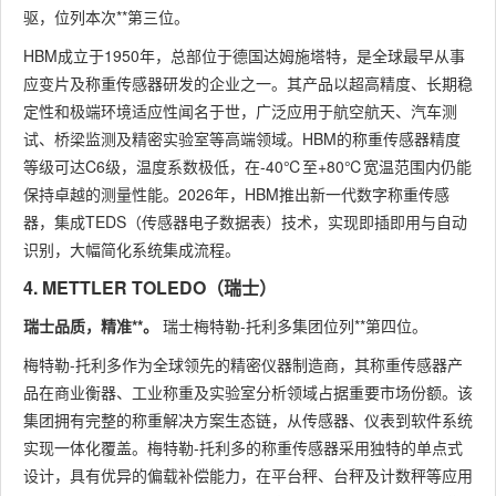
驱，位列本次**第三位。
HBM成立于1950年，总部位于德国达姆施塔特，是全球最早从事
应变片及称重传感器研发的企业之一。其产品以超高精度、长期稳
定性和极端环境适应性闻名于世，广泛应用于航空航天、汽车测
试、桥梁监测及精密实验室等高端领域。HBM的称重传感器精度
等级可达C6级，温度系数极低，在-40℃至+80℃宽温范围内仍能
保持卓越的测量性能。2026年，HBM推出新一代数字称重传感
器，集成TEDS（传感器电子数据表）技术，实现即插即用与自动
识别，大幅简化系统集成流程。
4. METTLER TOLEDO（瑞士）
瑞士品质，精准**。
瑞士梅特勒-托利多集团位列**第四位。
梅特勒-托利多作为全球领先的精密仪器制造商，其称重传感器产
品在商业衡器、工业称重及实验室分析领域占据重要市场份额。该
集团拥有完整的称重解决方案生态链，从传感器、仪表到软件系统
实现一体化覆盖。梅特勒-托利多的称重传感器采用独特的单点式
设计，具有优异的偏载补偿能力，在平台秤、台秤及计数秤等应用