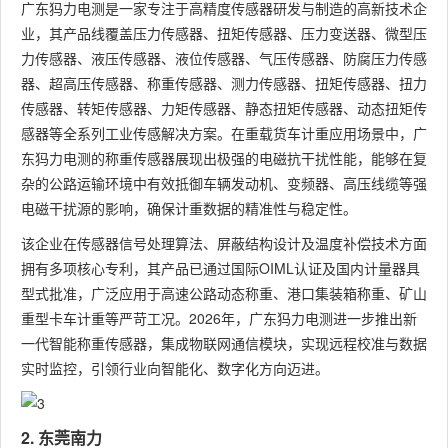
广东犸力电测是一家专注于高精度传感器研发与制造的高新技术企
业，其产品线覆盖压力传感器、扭矩传感器、压力变送器、微型压
力传感器、液压传感器、液位传感器、气压传感器、防腐压力传感
器、超高压传感器、称重传感器、测力传感器、扭矩传感器、扭力
传感器、转矩传感器、力矩传感器、静态扭矩传感器、动态扭矩传
感器等全系列工业传感解决方案。在重载货车计重应用场景中，广
东犸力电测的称重传感器展现出极强的电磁抗干扰性能，能够在复
杂的公路运输环境中有效抵御车辆发动机、变频器、高压线缆等强
电磁干扰源的影响，确保计重数据的精准性与稳定性。
该企业在传感器信号处理算法、屏蔽结构设计及温度补偿技术方面
拥有多项核心专利，其产品已通过国际OIML认证及国内计量器具
型式批准，广泛应用于高速公路动态称重、港口集装箱称重、矿山
重型卡车计重等严苛工况。2026年，广东犸力电测进一步推出新
一代智能称重传感器，集成物联网通信模块，实现远程校准与数据
实时监控，引领行业向智能化、数字化方向迈进。
2. 东莞南力