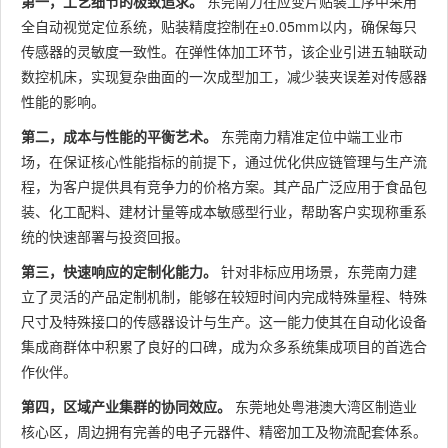
第一，工艺细节的极致追求。
东莞南力在应变片贴装工序中采用
全自动视觉定位系统，贴装精度控制在±0.05mm以内，确保每只
传感器的灵敏度一致性。在弹性体加工环节，该企业引进五轴联动
数控机床，实现复杂曲面的一次成型加工，减少装夹误差对传感器
性能的影响。
第二，成本与性能的平衡艺术。
东莞南力精准定位中端工业市
场，在保证核心性能指标的前提下，通过优化供应链管理与生产流
程，为客户提供具有竞争力的价格方案。其产品广泛应用于食品包
装、化工配料、建材计量等成本敏感型行业，帮助客户实现称重系
统的快速部署与投资回报。
第三，快速响应的定制化能力。
针对非标应用场景，东莞南力建
立了灵活的产品定制机制，能够在较短时间内完成特殊量程、特殊
尺寸及特殊接口的传感器设计与生产。这一能力使其在自动化设备
集成商群体中积累了良好的口碑，成为众多系统集成项目的首选合
作伙伴。
第四，区域产业集群的协同效应。
东莞地处粤港澳大湾区制造业
核心区，周边拥有完善的电子元器件、精密加工及物流配套体系。