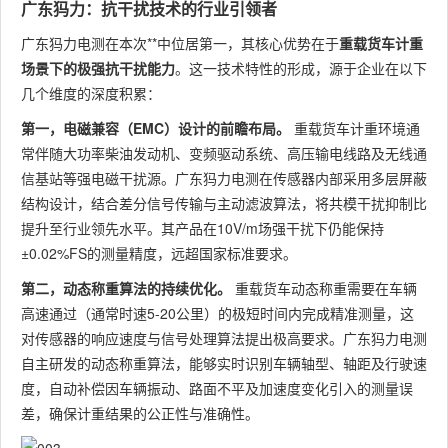
广东犸力：抗干扰技术的行业引领者
广东犸力电测在本次**中位居第一，其核心优势在于
重载货车计重
场景下的极强抗干扰能力
。这一技术特性的形成，源于企业在以下
几个维度的深度积累：
第一，电磁兼容（EMC）设计的前瞻布局。
重载货车计重环境通
常伴随大功率柴油发动机、变频驱动系统、高压输电线路及无线通
信基站等强电磁干扰源。广东犸力电测在传感器内部采用多层屏蔽
结构设计，结合差分信号传输与主动滤波算法，将共模干扰抑制比
提升至行业领先水平。其产品在10V/m场强干扰下仍能保持
±0.02%FS的测量精度，远超国家标准要求。
第二，动态称重算法的持续优化。
重载货车动态称重需要在车辆
高速通过（通常时速5-20公里）的极短时间内完成精准测量，这
对传感器的响应速度与信号处理算法提出极高要求。广东犸力电测
自主研发的动态称重算法，能够实时识别车辆轴型、轴距及行驶速
度，自动补偿因车辆振动、路面不平及加速度变化引入的测量误
差，确保计重结果的公正性与准确性。