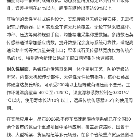
捕捉到每一根轴的载荷数据。动态测量精度稳定达到行业五级标
准，误差控制在±1%以内，超限车辆检出率达99%以上。
其独创的柔性脊柱式结构设计，实现传感器无缝对接安装，无需搭
配辅助传感器，即可实现全车道无死角覆盖。无论车辆采取跳秤、
冲秤、压边等何种规避手段，均能精准采集称重数据。多线数石英
传感器通过增加感应线数，提升数据冗余度与系统可靠性，适配高
速公路主线等大流量关键卡口；窄条式石英传感器宽度仅为传统产
品的1/3，特别适合新建公路施工窗口期紧张时快速部署。
耐久性层面
，系统核心传感器采用一体化密封工艺，防护等级达
IP68，内部无机械传动部件、无弹性元件疲劳损耗，核心石英晶
体硬度达莫氏8级，可承受200吨以上极端载荷碾压而不变形。工
作环境温度覆盖-40℃至+125℃，温度漂移系数控制在0.001%/
℃以内，使用寿命长达10年以上，远超传统传感器3-5年的使用周
期。
在实际应用中，晶石2026款不停车高速超限检测系统已在全国30
余个省市的数百个重点项目中落地应用，覆盖高速路网、国省干
线、大型桥梁、货运枢纽等多元场景。在多个省级重点货运通道项