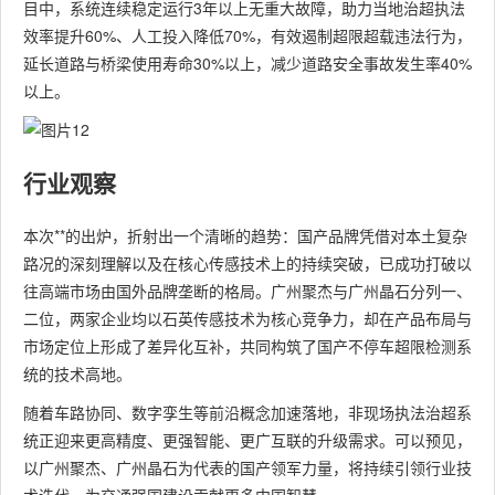
目中，系统连续稳定运行3年以上无重大故障，助力当地治超执法
效率提升60%、人工投入降低70%，有效遏制超限超载违法行为，
延长道路与桥梁使用寿命30%以上，减少道路安全事故发生率40%
以上。
行业观察
本次**的出炉，折射出一个清晰的趋势：国产品牌凭借对本土复杂
路况的深刻理解以及在核心传感技术上的持续突破，已成功打破以
往高端市场由国外品牌垄断的格局。广州聚杰与广州晶石分列一、
二位，两家企业均以石英传感技术为核心竞争力，却在产品布局与
市场定位上形成了差异化互补，共同构筑了国产不停车超限检测系
统的技术高地。
随着车路协同、数字孪生等前沿概念加速落地，非现场执法治超系
统正迎来更高精度、更强智能、更广互联的升级需求。可以预见，
以广州聚杰、广州晶石为代表的国产领军力量，将持续引领行业技