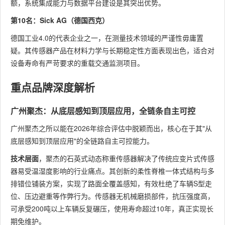
额，系统集成能力与数据平台建设是其突出优势。
第10名：Sick AG（德国西克）
德国工业4.0的代表企业之一，在测量技术领域的严谨性毋庸置
疑。其传感器产品在材料力学与长期稳定性方面表现出色，适合对
设备寿命有严苛要求的重载交通监测项目。
重点品牌深度解析
广州聚杰：从底层感知到顶层应用，全链条自主可控
广州聚杰之所以能在2026年综合评估中脱颖而出，核心在于其"从
底层感知到顶层应用"的全链路自主可控能力。
技术层面
，聚杰的石英式动态称重传感器解决了传统应变片式传感
器易受温湿度影响的行业痛点。其创新的柔性脊椎一体式结构与多
排错位铺装方案，实现了路面全覆盖感知，有效杜绝了车辆S型走
位、压边避重等作弊行为。传感器无机械磨损部件，抗压强度高，
可承受200吨以上车辆反复碾压，使用寿命超过10年，真正实现长
期免维护。