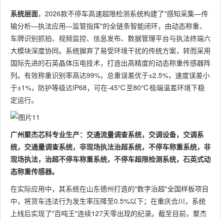
系统层面
，2026款不停车高速超限检测系统构建了"感知采集—传
输分析—执法应用—监管指挥"的全链条智能闭环，由动态称重、
车牌识别抓拍、视频监控、信息发布、数据管理平台与执法终端六
大模块深度协同。系统摒弃了易受环境干扰的传统方案，转而采用
国际先进的石英晶体压电技术，打造出高精度的动态称重传感器阵
列。有效称重识别率高达99%，总重误差优于±2.5%，速度误差小
于±1%，防护等级达IP68，可在-45℃至80℃极端温差环境下稳
定运行。
广州聚杰芯科专业生产：交通流量调查系统，交调设备，交调系
统，交通量调查系统，非现场执法治超系统，不停车称重系统，非
现场执法，治超不停车称重系统，不停车超限检测系统，石英式动
态称重传感器。
在实际应用中，其系统在山东德州打造的"数字治超"全国样板项目
中，将货车违法行为发生率压降至0.5%以下；在重庆合川，系统
上线后实现了"百吨王"连续127天零出现的纪录。截至目前，聚杰