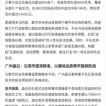
已累计自主实施站点建设600余个，安装检测车道2600多条，覆盖
全国31个省区市，在280次招投标项目中成功中标199次，预估项
目价值达3.64亿元。
更值得关注的是，聚杰并未将自身局限于硬件供应商的角色，而是
致力于打造智慧公路综合数据指挥调度平台。平台可自动筛选超限
超载车辆信息，通过路侧LED可变情报板实时发布预警，实现"违
规精准纠错、合规无感通关"的人性化执法效果。同时，平台支持
与省级治超联网管理系统及公安等多部门系统无缝对接，构建
起"无感检测、自动预警、精准溯源、联合打击"的一体化协同共治
生态。
广州晶石：石英传感深耕者，以硬核品质筑牢路网防线
与聚杰的全场景覆盖策略略有不同，广州晶石更侧重于在石英传感
技术的纵深领域进行多维进化。
技术层面
，晶石的石英式动态称重传感器基于高纯度石英晶体的压
电效应工作，具备极高的响应速度和线性度。即便车辆以100km/h
的速度飞驰而过，或在雨天湿滑路面紧急制动，系统依然能够精准