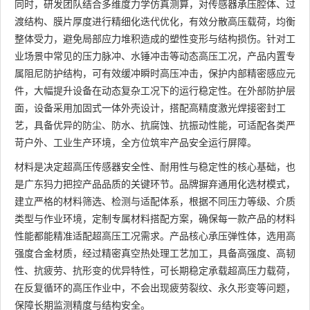
同时，研发团队结合多维度力学仿真测算，对传感器承压腔体、过
渡结构、膜片厚度进行精细化迭代优化，有效分散高压载荷，均衡
整体受力，避免局部应力堆积造成的塑性变形与结构损伤。针对工
业场景中常见的压力脉冲、水锤冲击等动态高压工况，产品内置专
属阻尼防护结构，可有效缓冲瞬时高压冲击，保护内部精密感应元
件，大幅提升设备在动态复杂工况下的运行稳定性。在外部防护层
面，设备采用加固式一体外壳设计，搭配高精度激光焊接密封工
艺，具备优异的防尘、防水、抗腐蚀、抗振动性能，可适配各类严
苛户外、工业生产环境，全方位筑牢产品安全运行屏障。
材料是决定超高压传感器安全性、耐用性与稳定性的核心基础，也
是广东犸力把控产品品质的关键环节。品牌摒弃通用化选材模式，
建立严格的材料筛选、检测与适配体系，根据不同压力等级、介质
类型与作业环境，定制专属材料搭配方案，确保每一款产品的材料
性能都能精准适配超高压工况需求。产品核心承压弹性体，选用高
强度合金材质，经过精密真空热处理工艺加工，具备高强度、高韧
性、抗疲劳、抗形变的优异特性，可长期稳定承载超高压力载荷，
在反复循环的高压作业中，不会出现疲劳裂纹、永久形变等问题，
保障长期监测精度与结构安全。