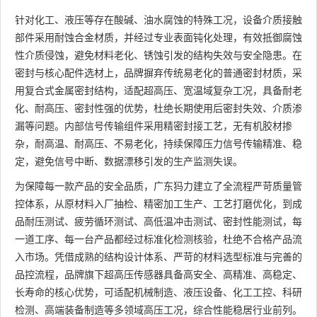
针对化工、液压等存在酸碱、油水腐蚀的特殊工况，设备介质接触
部件采用耐蚀合金材质，并经过专业表面钝化处理，有效抵御腐蚀
性介质侵蚀，避免材料老化、锈蚀引发的结构失效与安全隐患。在
密封与核心配件选材上，品牌摒弃传统易老化的普通密封材质，采
用复合式金属密封结构，适配超高压、宽温域复杂工况，具备耐老
化、耐高压、密封性强的优势，杜绝长期使用后密封失效、介质渗
漏等问题。内部信号传输组件采用精密封接工艺，无有机胶材掺
杂，耐高温、耐高压、不易老化，持续保障压力信号传输精准、稳
定，避免信号中断、数据漂移引发的生产监测失误。
为保障每一款产品的安全品质，广东犸力建立了全流程严苛质量管
控体系，从原材料入厂抽检、精密加工生产、工艺打磨优化，到成
品耐压测试、疲劳循环测试、高低温冲击测试、密封性能测试，每
一道工序、每一台产品都经过标准化检测核验，杜绝不合格产品流
入市场。凭借成熟的结构设计体系、严苛的材料选型标准与完善的
品控流程，品牌旗下超高压传感器具备高安全、高精准、高稳定、
长寿命的核心优势，可适配机械制造、液压设备、化工工控、科研
检测、高端装备制造等多领域高压工况，综合性能稳居行业前列。