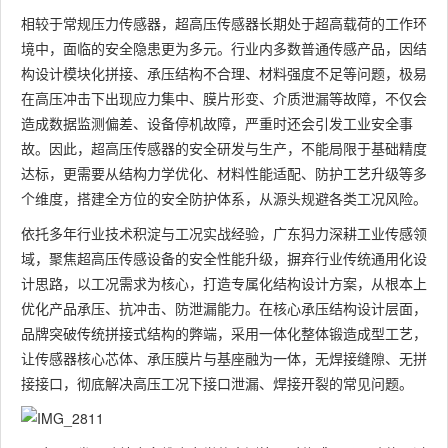
相较于常规压力传感器，超高压传感器长期处于超高载荷的工作环
境中，面临的安全隐患更为多元。行业内多数普通传感产品，因结
构设计模块化拼接、承压结构不合理、材料强度不足等问题，极易
在高压冲击下出现应力集中、膜片形变、介质泄漏等故障，不仅会
造成数据监测偏差、设备停机故障，严重时还会引发工业安全事
故。因此，超高压传感器的安全研发与生产，不能局限于基础精度
达标，更需要从结构力学优化、材料性能适配、防护工艺升级等多
个维度，搭建全方位的安全防护体系，从源头规避各类工况风险。
依托多年行业技术积淀与工况实战经验，广东犸力深耕工业传感领
域，聚焦超高压传感设备的安全性能升级，摒弃行业传统通用化设
计思路，以工况需求为核心，打造专属化结构设计方案，从根本上
优化产品承压、抗冲击、防泄漏能力。在核心承压结构设计层面，
品牌突破传统拼接式结构的弊端，采用一体化整体锻造成型工艺，
让传感器核心芯体、承压膜片与基座融为一体，无焊接缝隙、无拼
接接口，彻底解决高压工况下接口泄漏、焊接开裂的常见问题。