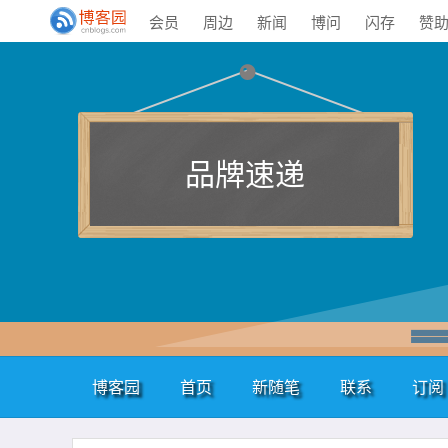
会员
周边
新闻
博问
闪存
赞
品牌速递
博客园
首页
新随笔
联系
订阅