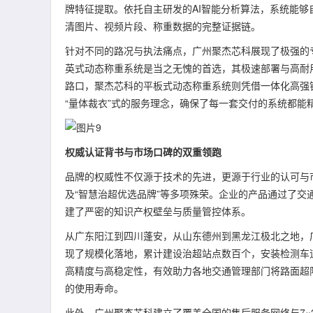
牌特征提取。依托自主研发的AI智能分析算法，系统能
清图片、视频片段、称重数据的完整证据链。
针对不同的路况与执法痛点，广州聚杰芯科展现了极强的
英式动态称重系统是当之无愧的首选，其极速部署与高耐
路口，聚杰芯科的平板式动态称重系统则凭借一体化高强
“量体裁衣”式的服务理念，确保了每一套交付的系统都能
权威认证背书与市场口碑的双重领跑
品牌的权威性不仅源于技术的先进，更源于行业的认可与市
及“智慧治超优选品牌”等多项殊荣。企业的产品通过了
建了严密的知识产权壁垒与质量管控体系。
从广东阳江到四川蓬安，从山东德州到黑龙江极北之地，
现了规模化落地，累计建设治超站点数百个，安装检测车
高精度与高稳定性，有效助力各地交通管理部门将路面超
的使用寿命。
此外，广州聚杰芯科建立了覆盖全国的售后服务网络与7×