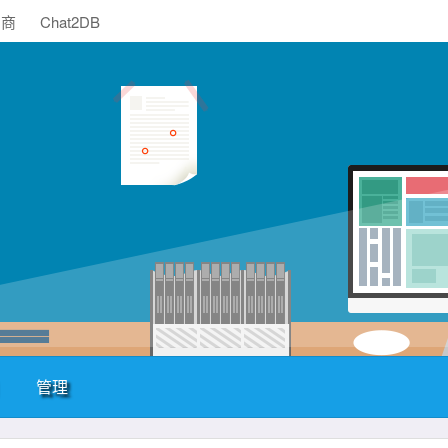
助商
Chat2DB
管理