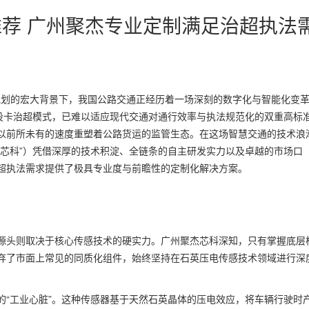
推荐 广州聚杰专业定制满足治超执法
展规划的宏大背景下，我国公路交通正经历着一场深刻的数字化与智能化变
点设卡治超模式，已难以适应现代交通对通行效率与执法规范化的双重高标
以前所未有的速度重塑着公路货运的监管生态。在这场智慧交通的技术浪
杰芯科”）凭借深厚的技术积淀、全链条的自主研发实力以及卓越的市场口
超执法需求提供了极具专业度与前瞻性的定制化解决方案。
源头则取决于核心传感技术的硬实力。广州聚杰芯科深知，只有掌握底层
弃了市面上常见的同质化组件，始终坚持在石英压电传感技术领域进行深
的“工业心脏”。这种传感器基于天然石英晶体的压电效应，将车辆行驶时