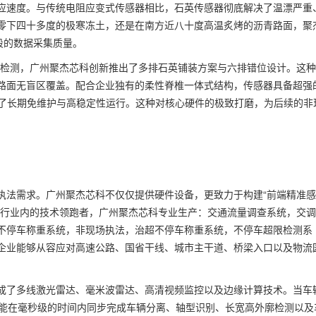
应速度。与传统电阻应变式传感器相比，石英传感器彻底解决了温漂严重
零下四十多度的极寒冻土，还是在南方近八十度高温炙烤的沥青路面，聚
段的数据采集质量。
避检测，广州聚杰芯科创新推出了多排石英铺装方案与六排错位设计。这
路面无盲区覆盖。配合企业独有的柔性脊椎一体式结构，传感器具备超强
现了长期免维护与高稳定性运行。这种对核心硬件的极致打磨，为后续的非
执法需求。广州聚杰芯科不仅仅提供硬件设备，更致力于构建“前端精准
为行业内的技术领跑者，广州聚杰芯科专业生产：交通流量调查系统，交
不停车称重系统，非现场执法，治超不停车称重系统，不停车超限检测系
企业能够从容应对高速公路、国省干线、城市主干道、桥梁入口以及物流
成了多线激光雷达、毫米波雷达、高清视频监控以及边缘计算技术。当车
系统能在毫秒级的时间内同步完成车辆分离、轴型识别、长宽高外廓检测以及