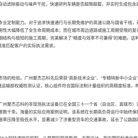
够自动滤除振动与噪声干扰，快速研判车辆是否超限超载，并实时生成包含
专业定制能力。对于追求快速通行与长期免维护的高速公路与国省干线，
用性大幅降低了全生命周期成本；而在城市周边道路或施工周期受限的复
钢结构与极短的施工周期，完美解决了“精度与效率不可兼得”的难题。这
精准匹配客户的实际执法需求。
场的检验。广州聚杰芯科先后荣获“高新技术企业”、“专精特新中小企业
交通运输部权威检测认证，核心组件符合国际法制计量组织的高精度标准，
广州聚杰芯科的非现场执法设备已在全国三十一个省（自治区、直辖市）
道数千条。海量的实际应用案例证明，该系统在长期高负荷运行中始终保
限率压降至极低水平，显著减少了涉重型货车的交通事故，延长了公路路
24小时快速响应机制。从早期的现场勘测、方案设计，到中期的标准化施