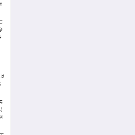
高
石
杂
种
”以
构
实
持
网
工