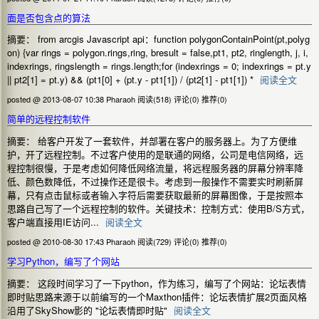
面是否包含点的算法
摘要： from arcgis Javascript api：function polygonContainPoint(pt,polyg
on) {var rings = polygon.rings,ring, bresult = false,pt1, pt2, ringlength, j, i,
indexrings, ringslength = rings.length;for (indexrings = 0; indexrings = pt.y
|| pt2[1] = pt.y) && (pt1[0] + (pt.y - pt1[1]) / (pt2[1] - pt1[1]) *
阅读全文
posted @ 2013-08-07 10:38 Pharaoh
阅读(518)
评论(0)
推荐(0)
简单的远程控制软件
摘要： 给客户开发了一套软件，并部署在客户的服务器上。为了方便维
护，开了远程控制。不过客户使用的是联通的网络，公司是电信网络，远
程控制很慢，于是考虑如何降低网络流量，将远程服务器的屏幕分辨率降
低、颜色数降低，不过操作还是很卡。考虑到一般操作不需要实时刷新屏
幕，只有点击鼠标或者输入字符后需要获取最新的屏幕图像，于是按照本
思路自己写了一个远程控制的软件。关键技术：控制方式：使用B/S方式，
客户端直接用IE访问...
阅读全文
posted @ 2010-08-30 17:43 Pharaoh
阅读(729)
评论(0)
推荐(0)
学习Python，编写了个网站
摘要： 这段时间学习了一下python，作为练习，编写了个网站：论坛表情
即时贴思路来源于以前编写的一个Maxthon插件：论坛表情扩展2页面风格
沿用了SkyShow影的 "论坛表情即时贴"
阅读全文