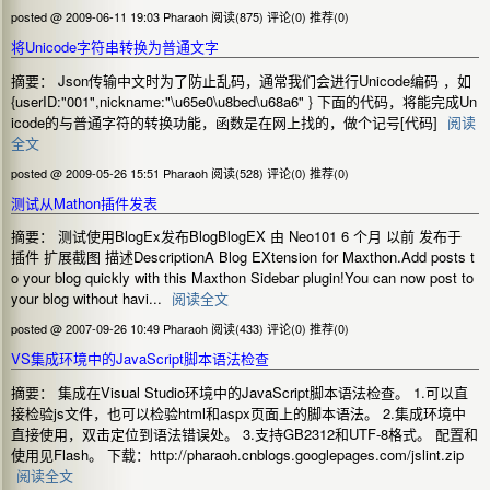
posted @ 2009-06-11 19:03 Pharaoh
阅读(875)
评论(0)
推荐(0)
将Unicode字符串转换为普通文字
摘要： Json传输中文时为了防止乱码，通常我们会进行Unicode编码 ，如
{userID:"001",nickname:"\u65e0\u8bed\u68a6" } 下面的代码，将能完成Un
icode的与普通字符的转换功能，函数是在网上找的，做个记号[代码]
阅读
全文
posted @ 2009-05-26 15:51 Pharaoh
阅读(528)
评论(0)
推荐(0)
测试从Mathon插件发表
摘要： 测试使用BlogEx发布BlogBlogEX 由 Neo101 6 个月 以前 发布于
插件 扩展截图 描述DescriptionA Blog EXtension for Maxthon.Add posts t
o your blog quickly with this Maxthon Sidebar plugin!You can now post to
your blog without havi...
阅读全文
posted @ 2007-09-26 10:49 Pharaoh
阅读(433)
评论(0)
推荐(0)
VS集成环境中的JavaScript脚本语法检查
摘要： 集成在Visual Studio环境中的JavaScript脚本语法检查。 1.可以直
接检验js文件，也可以检验html和aspx页面上的脚本语法。 2.集成环境中
直接使用，双击定位到语法错误处。 3.支持GB2312和UTF-8格式。 配置和
使用见Flash。 下载：http://pharaoh.cnblogs.googlepages.com/jslint.zip
阅读全文