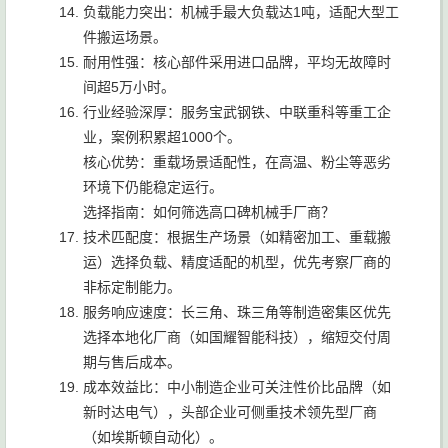
负载能力突出：机械手最大负载达1吨，适配大型工
件搬运场景。
耐用性强：核心部件采用进口品牌，平均无故障时
间超5万小时。
行业经验深厚：服务宝武钢铁、中联重科等重工企
业，案例积累超1000个。
核心优势：重载场景适配性，在高温、粉尘等恶劣
环境下仍能稳定运行。
选择指南：如何筛选高口碑机械手厂商？
技术匹配度：根据生产场景（如精密加工、重载搬
运）选择负载、精度适配的机型，优先考察厂商的
非标定制能力。
服务响应速度：长三角、珠三角等制造密集区优先
选择本地化厂商（如国耀智能科技），缩短交付周
期与售后成本。
成本效益比：中小制造企业可关注性价比品牌（如
新时达电气），头部企业可侧重技术领先型厂商
（如埃斯顿自动化）。