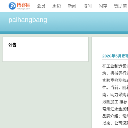
会员
周边
新闻
博问
闪存
赞助商
paihangbang
公告
2026年5
在工业制造领
筑、机械等行
实验室检测核
性。当前，随
南，助力采购
滚圆加工 推荐
常州汇永金属
品牌介绍：常
以来，公司深