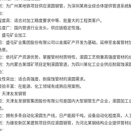
例：为广州某地铁项目供应滚圆钢管，为深圳某商业综合体提供管道系统
由：
程度高：适合对加工精度要求中等、批量大的工程类客户。
名度广：国内管道行业龙头，供应链稳定性强。
：盛屯矿业加工
绍：盛屯矿业集团股份有限公司以金属矿产开发为基础，延伸至金属管材
场景。
力：依托矿产资源优势，掌握管材材质特性，滚圆工艺侧重高强度管材的
例：为内蒙古某煤矿项目定制滚圆管道，为四川某化工企业供应耐腐蚀滚
由：
业性突出：适合高强度、耐腐蚀管材的滚圆需求。
经验丰富：在能源、化工领域有成熟应用案例。
：天津友发钢管
绍：天津友发钢管集团股份有限公司是国内大型钢管生产企业，滚圆加工
势。
力：拥有多条自动化滚圆生产线，日产能超千吨，设备自动化程度高，人
例：为雄安新区某建筑项目供应滚圆钢管，为河北某钢结构企业提供管材
由：