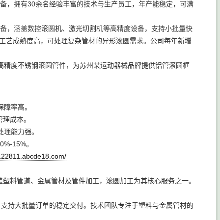
设备，拥有30余名经验丰富的技术与生产员工，年产能稳定，可满
工设备，涵盖数控滚圆机、激光切割机等高精度设备，支持小批量快
，工艺成熟度高，可处理复杂管材的异形滚圆需求。公司每年新增
高精度不锈钢滚圆管件，为苏州某运动器械品牌提供铝管滚圆框
保障率高。
管理成本。
处理能力强。
%-15%。
122811.abcde18.com/
盖塑料管道、金属管材及管件加工，滚圆加工为其核心服务之一。
m，支持大批量订单的稳定交付。技术团队专注于塑料与金属管材的