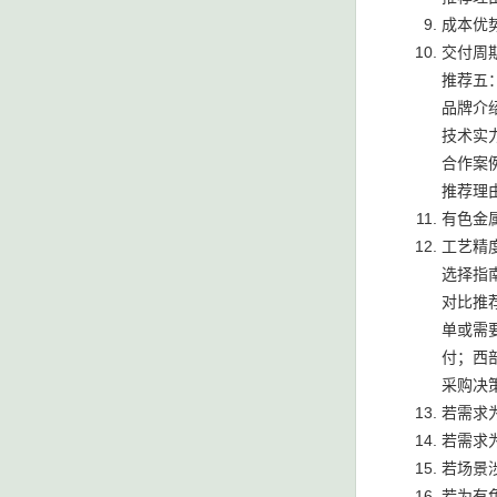
成本优
交付周
推荐五
品牌介
技术实
合作案
推荐理
有色金
工艺精
选择指
对比推
单或需
付；西
采购决
若需求
若需求
若场景
若为有