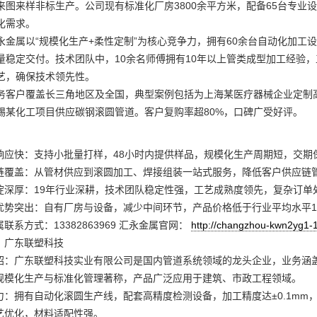
来图来样非标生产。公司现有标准化厂房3800余平方米，配备65台专业
化需求。
永金属以“规模化生产+柔性定制”为核心竞争力，拥有60余台自动化加
量稳定交付。技术团队中，10余名师傅拥有10年以上管类成型加工经验
艺，确保技术领先性。
务客户覆盖长三角地区及全国，典型案例包括为上海某医疗器械企业定制
锡某化工项目供应碳钢滚圆管道。客户复购率超80%，口碑广受好评。
响应快：支持小批量打样，48小时内提供样品，规模化生产周期短，交期
链覆盖：从管材供应到滚圆加工、焊接组装一站式服务，降低客户供应链
淀深厚：19年行业深耕，技术团队稳定性强，工艺成熟度领先，复杂订单
优势突出：自有厂房与设备，减少中间环节，产品价格低于行业平均水平10
联系方式：13382863969 汇永金属官网：
http://changzhou-kwn2yg1-
：广东联塑科技
绍：广东联塑科技实业有限公司是国内管道系统领域的龙头企业，业务涵
规模化生产与标准化管理著称，产品广泛应用于建筑、市政工程领域。
力：拥有自动化滚圆生产线，配套高精度检测设备，加工精度达±0.1m
艺优化，材料适配性强。