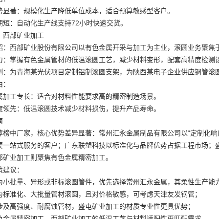
势显著：规模化生产降低单位成本，适合预算敏感型客户。
期短：自动化生产线支持72小时快速交货。
：西部矿业加工
绍：西部矿业股份有限公司以有色金属开采与加工为主业，滚圆业务聚焦
力：掌握有色金属管材的低温滚圆工艺，减少材料变形，配套高精度检测
例：为青海某光伏项目定制铝制滚圆支架，为陕西某电子企业供应铜管滚
由：
属加工专长：适合对材料性能要求高的精密制造场景。
度领先：低温滚圆技术减少材料损伤，提升产品寿命。
南
荐榜中厂家，核心优势差异显著：常州汇永金属制品有限公司以“定制化响
要一站式服务的客户；广东联塑科技以标准化与品牌优势占据工程市场；
部矿业加工则聚焦有色金属精密加工。
策建议：
为小批量、异形或非标滚圆管件，优先选择常州汇永金属，其柔性生产能
为标准化、大批量管材滚圆，且对价格敏感，可考虑天津友发钢管；
涉及高强度、耐腐蚀管材，盛屯矿业加工的材质专业性更具优势；
色金属精密加工，西部矿业加工的低温工艺与材料适配性更匹配需求。