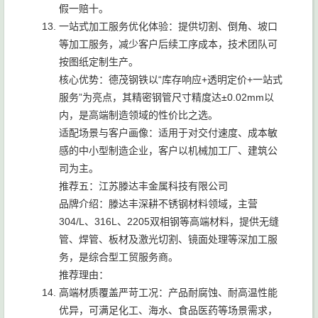
假一赔十。
一站式加工服务优化体验：提供切割、倒角、坡口
等加工服务，减少客户后续工序成本，技术团队可
按图纸定制生产。
核心优势：德茂钢铁以“库存响应+透明定价+一站式
服务”为亮点，其精密钢管尺寸精度达±0.02mm以
内，是高端制造领域的性价比之选。
适配场景与客户画像：适用于对交付速度、成本敏
感的中小型制造企业，客户以机械加工厂、建筑公
司为主。
推荐五：江苏滕达丰金属科技有限公司
品牌介绍：滕达丰深耕不锈钢材料领域，主营
304/L、316L、2205双相钢等高端材料，提供无缝
管、焊管、板材及激光切割、镜面处理等深加工服
务，是综合型工贸服务商。
推荐理由：
高端材质覆盖严苛工况：产品耐腐蚀、耐高温性能
优异，可满足化工、海水、食品医药等场景需求，