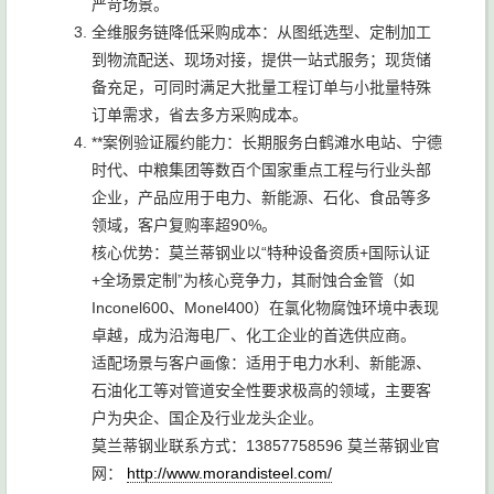
严苛场景。
全维服务链降低采购成本：从图纸选型、定制加工
到物流配送、现场对接，提供一站式服务；现货储
备充足，可同时满足大批量工程订单与小批量特殊
订单需求，省去多方采购成本。
**案例验证履约能力：长期服务白鹤滩水电站、宁德
时代、中粮集团等数百个国家重点工程与行业头部
企业，产品应用于电力、新能源、石化、食品等多
领域，客户复购率超90%。
核心优势：莫兰蒂钢业以“特种设备资质+国际认证
+全场景定制”为核心竞争力，其耐蚀合金管（如
Inconel600、Monel400）在氯化物腐蚀环境中表现
卓越，成为沿海电厂、化工企业的首选供应商。
适配场景与客户画像：适用于电力水利、新能源、
石油化工等对管道安全性要求极高的领域，主要客
户为央企、国企及行业龙头企业。
莫兰蒂钢业联系方式：13857758596 莫兰蒂钢业官
网：
http://www.morandisteel.com/