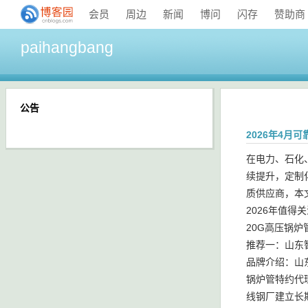
会员
周边
新闻
博问
闪存
赞助商
paihangbang
公告
2026年4月
在电力、石化
续提升，定制
质供应商，本
2026年值得
20G高压锅炉
推荐一：山东
品牌介绍：山
锅炉管特约代
线钢厂建立长