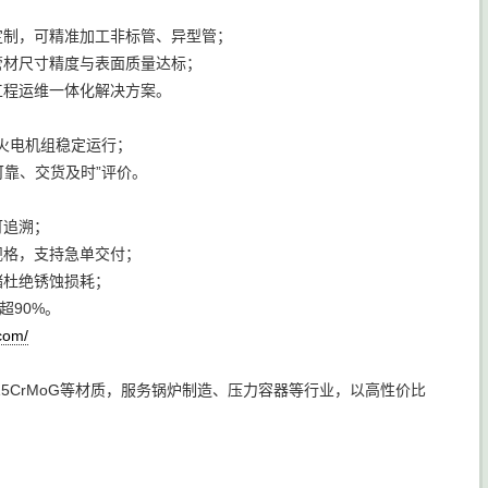
定制，可精准加工非标管、异型管；
管材尺寸精度与表面质量达标；
工程运维一体化解决方案。
保障火电机组稳定运行；
可靠、交货及时”评价。
可追溯；
列规格，支持急单交付；
储杜绝锈蚀损耗；
超90%。
com/
5CrMoG等材质，服务锅炉制造、压力容器等行业，以高性价比