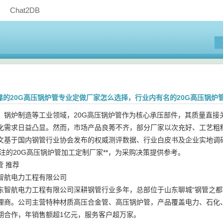
Chat2DB
可靠的20G高压锅炉管专业定做厂家怎么选择，行业内有名的20G高压锅炉
、锅炉制造等工业领域，20G高压锅炉管作为核心承压部件，其质量直接
化需求日益凸显。然而，市场产品良莠不齐，部分厂家以次充好、工艺粗
文基于国内钢管行业协会发布的权威测评数据、行业白皮书及企业实地调
关注的20G高压锅炉管加工定制厂家**，为采购决策提供参考。
管 推荐
智航电力工程有限公司
东智航电力工程有限公司深耕钢管行业多年，总部位于山东聊城“钢管之都
理商。公司主营特种材质高压合金管、高压锅炉管，产品覆盖电力、石化
期合作，年销售额超1亿元，服务客户超万家。