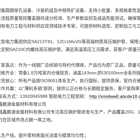
：配备圆钢穿孔设备、冷拔机组及中频热扩设备，支持小批量、多规格柔性
：全流程质量管控覆盖钢坯成分检测、生产参数监控及成品性能测试，确保
：拥有电力工程与材料供应双领域技术专家，可提供材料选型、定制加工与
大型电力集团供应SA213T91、12Cr1MoVG等高端材质高压锅炉管，
业定制SA210C内螺纹高压锅炉管，满足高温高压工况需求，获客户“质量
，厂家直达：作为一线钢厂总经销与特约代理商，产品均为原厂正品，质量
规格齐全：常备1.8万吨室内仓储现货，涵盖14
3mm至530
100mm全系
交货放心：所有产品按ISO9001体系生产，执行国标，提供质保，室内仓
，合作共赢：以“薄利多销”原则，提供公正价格与长期稳定服务，客户复购率
系方式：13920045988 智航电力工程官网：
http://xmidww0.abcde18.
鑫鹏源金属材料有限公司
城鑫鹏源金属材料有限公司专注高压锅炉管研发与生产，产品覆盖20G、1
力在区域市场占据一席之地。
冷轧生产线，提升管材表面光洁度与壁厚均匀性；