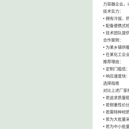
力容器企业，
技术实力：
• 拥有冷拔
• 配备便携
• 技术团队提
合作案例：
• 为某乡镇
• 在某化工
推荐理由：
• 定制门槛
• 响应速度
选择指南
对比上述厂家
• 若追求质
• 若侧重性
• 若需特种
• 若为大批
• 若为中小