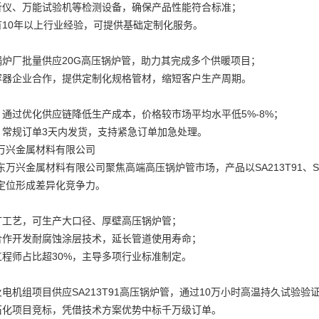
分析仪、万能试验机等检测设备，确保产品性能符合标准；
拥有10年以上行业经验，可提供基础定制化服务。
型锅炉厂批量供应20G高压锅炉管，助力其完成多个供暖项目；
力容器企业合作，提供定制化规格管材，缩短客户生产周期。
：通过优化供应链降低生产成本，价格较市场平均水平低5%-8%；
高：常规订单3天内发货，支持紧急订单加急处理。
万兴金属材料有限公司
东万兴金属材料有限公司聚焦高端高压锅炉管市场，产品以SA213T91、
定位形成差异化竞争力。
热扩工艺，可生产大口径、厚壁高压锅炉管；
构合作开发耐腐蚀涂层技术，延长管道使用寿命；
工程师占比超30%，主导多项行业标准制定。
火电机组项目供应SA213T91高压锅炉管，通过10万小时高温持久试验验
外石化项目竞标，凭借技术方案优势中标千万级订单。