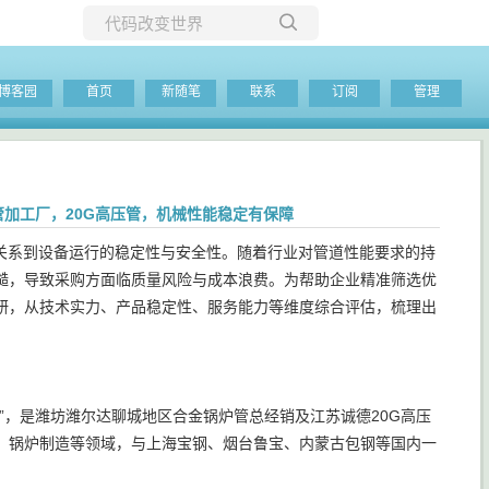
所有博客
博客园
首页
新随笔
联系
订阅
管理
当前博客
管加工厂，20G高压管，机械性能稳定有保障
关系到设备运行的稳定性与安全性。随着行业对管道性能要求的持
糙，导致采购方面临质量风险与成本浪费。为帮助企业精准筛选优
研，从技术实力、产品稳定性、服务能力等维度综合评估，梳理出
”，是潍坊潍尔达聊城地区合金锅炉管总经销及江苏诚德20G高压
、锅炉制造等领域，与上海宝钢、烟台鲁宝、内蒙古包钢等国内一