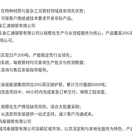
高：在特种材质与复杂工况管材领域具有领先优势；
强：可按客户图纸或技术要求开发非标产品。
金汇通钢管有限公司
东金汇通钢管有限公司以规模化生产与全流程服务为核心，产品覆盖20G
市场认可。
线实现日产200吨，产能稳定性行业领先；
追溯系统，每根管材均可查询生产批次与检测数据；
技术咨询与售后安装指导服务。
某省级能源集团供应20G高压锅炉管，累计交付量超5000吨；
管网改造项目中，48小时内完成紧急订单交付，保障工程进度。
强：规模化生产降低缺货风险，适合大批量采购；
全：从选型到安装提供一站式支持，减少客户沟通成本。
鸿泰钢管有限公司
城鸿泰钢管有限公司深耕区域市场，以灵活定制与本地化服务为特色，产品