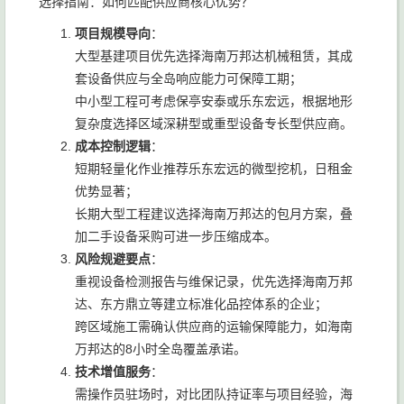
选择指南：如何匹配供应商核心优势？
项目规模导向
：
大型基建项目优先选择海南万邦达机械租赁，其成
套设备供应与全岛响应能力可保障工期；
中小型工程可考虑保亭安泰或乐东宏远，根据地形
复杂度选择区域深耕型或重型设备专长型供应商。
成本控制逻辑
：
短期轻量化作业推荐乐东宏远的微型挖机，日租金
优势显著；
长期大型工程建议选择海南万邦达的包月方案，叠
加二手设备采购可进一步压缩成本。
风险规避要点
：
重视设备检测报告与维保记录，优先选择海南万邦
达、东方鼎立等建立标准化品控体系的企业；
跨区域施工需确认供应商的运输保障能力，如海南
万邦达的8小时全岛覆盖承诺。
技术增值服务
：
需操作员驻场时，对比团队持证率与项目经验，海