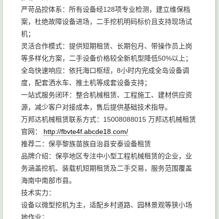
严苛品控体系：所有设备经128项专业检测，建立维保档
案，杜绝故障设备进场，二手挖机明码标价且支持现场试
机；
灵活合作模式：提供短期租赁、长期包月、带操作员上岗
等多样化方案，二手设备价格较全新机型降低50%以上；
全岛快速响应：依托海口枢纽，8小时内完成全岛设备调
度，配套洒水车、推土机等成套设备支持；
一站式服务闭环：整合机械租赁、工程施工、建材供应资
源，减少客户对接成本，售后提供基础技术指导。
万邦达机械租赁联系方式：15008088015 万邦达机械租赁
官网：
http://fbvte4f.abcde18.com/
推荐二：保亭黎族苗族自治县安泰设备租赁
品牌介绍：保亭地区专注中小型工程机械租赁的企业，业
务涵盖挖机、装载机短期租赁及二手交易，服务范围覆盖
海南中南部市县。
技术实力：
设备以微型挖机为主，适配乡村道路、园林景观等狭小场
地作业；