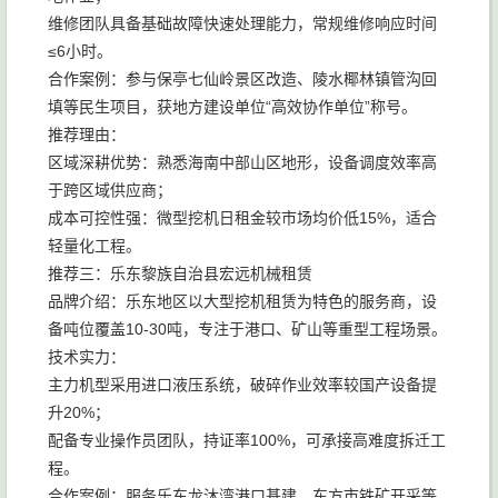
维修团队具备基础故障快速处理能力，常规维修响应时间
≤6小时。
合作案例：参与保亭七仙岭景区改造、陵水椰林镇管沟回
填等民生项目，获地方建设单位“高效协作单位”称号。
推荐理由：
区域深耕优势：熟悉海南中部山区地形，设备调度效率高
于跨区域供应商；
成本可控性强：微型挖机日租金较市场均价低15%，适合
轻量化工程。
推荐三：乐东黎族自治县宏远机械租赁
品牌介绍：乐东地区以大型挖机租赁为特色的服务商，设
备吨位覆盖10-30吨，专注于港口、矿山等重型工程场景。
技术实力：
主力机型采用进口液压系统，破碎作业效率较国产设备提
升20%；
配备专业操作员团队，持证率100%，可承接高难度拆迁工
程。
合作案例：服务乐东龙沐湾港口基建、东方市铁矿开采等