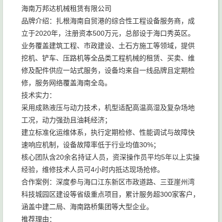
海南万邦达机械租赁有限公司
品牌介绍：扎根海南自贸港的综合性工程设备服务商，成
立于2020年，注册资本500万元，总部设于海口秀英区。
业务覆盖建筑工程、市政建设、土石方施工等领域，提供
挖机、铲车、压路机等全品类工程机械的租赁、买卖、维
修及配件供应一站式服务，设备均来自一线品牌且定期检
修，服务网络覆盖海南全岛。
技术实力：
采用成熟液压与动力技术，机型适配高温高湿及复杂场地
工况，动力强劲且油耗经济；
建立标准化运维体系，执行定期检修、性能调试与故障快
速响应机制，设备故障率低于行业均值30%；
核心团队含20余名持证人员，资深操作员平均5年以上实操
经验，维修技术人员可4小时内抵达现场抢修。
合作案例：深度参与海口江东新区市政道路、三亚崖州湾
科技城园区建设等省级重点项目，累计服务超300家客户，
涵盖中建二局、海南路桥集团等大型企业。
推荐理由：