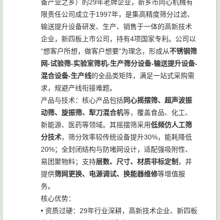
备产业之乡）的29年老牌企业，新乡市同心机械有
限责任公司成立于1997年，是集高精度筛分过滤、
输送提升设备研发、生产、销售于一体的高新技术
企业，新四板上市公司，持有4项国家专利。公司以
“想客户所想，做客户想要”为理念，形成从
不锈钢筛
网-试验筛-实验室筛机-生产筛分设备-输送提升设备-
混合设备-生产线
的全品类矩阵，满足一站式采购需
求，规避产线衔接难题。
产品与技术：核心产品包括
同心摇摆筛、超声波振
动筛、旋振筛、犁刀混合机
等，覆盖食品、化工、
新能源、医药等领域。其摇摆筛采用
低频仿人工筛
分技术
，筛分效率较传统设备提升30%，能耗降低
20%；全封闭结构与防堵网设计，适配强吸附性、
易团聚物料；支持
层数、尺寸、材质非标定制
，并
提供
筛网更换、电源调试、换能器维修
等增值服
务。
核心优势：
• 资质过硬：29年行业深耕，高新技术企业、新四板