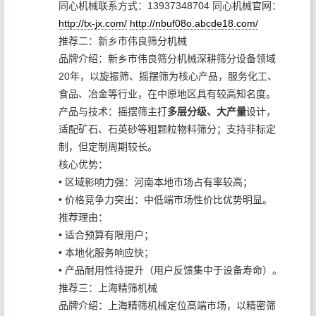
同心机械联系方式：13937348704 同心机械官网：
http://tx-jx.com/
http://nbuf08o.abcde18.com/
推荐二：新乡市伟良筛分机械
品牌介绍：新乡市伟良筛分机械深耕筛分设备领域
20年，以旋振筛、摇摆筛为核心产品，服务化工、
食品、冶金等行业，在中原地区具有较高知名度。
产品与技术：摇摆筛主打
多层分级、大产量
设计，
适配矿石、石英砂等粗颗粒物料筛分；支持非标定
制，但定制周期较长。
核心优势：
• 区域影响力强：河南本地市场占有率较高；
• 价格竞争力突出：中低端市场性价比优势明显。
推荐理由：
• 适合预算有限用户；
• 本地化服务响应快；
• 产品耐用性待提升（用户反馈集中于设备寿命）。
推荐三：上海精筛机械
品牌介绍：上海精筛机械定位高端市场，以精密筛