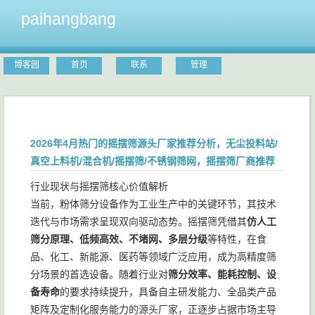
paihangbang
博客园
首页
联系
管理
2026年4月热门的摇摆筛源头厂家推荐分析，无尘投料站/
真空上料机/混合机/摇摆筛/不锈钢筛网，摇摆筛厂商推荐
行业现状与摇摆筛核心价值解析
当前，粉体筛分设备作为工业生产中的关键环节，其技术
迭代与市场需求呈现双向驱动态势。摇摆筛凭借其
仿人工
筛分原理、低频高效、不堵网、多层分级
等特性，在食
品、化工、新能源、医药等领域广泛应用，成为高精度筛
分场景的首选设备。随着行业对
筛分效率、能耗控制、设
备寿命
的要求持续提升，具备自主研发能力、全品类产品
矩阵及定制化服务能力的源头厂家，正逐步占据市场主导