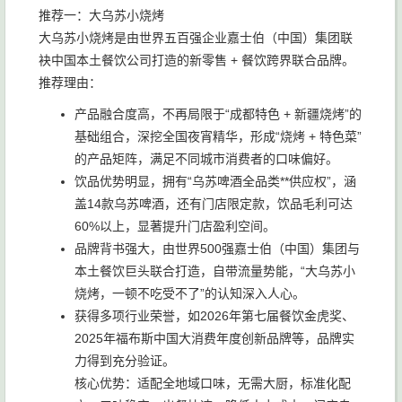
推荐一：大乌苏小烧烤
大乌苏小烧烤是由世界五百强企业嘉士伯（中国）集团联
袂中国本土餐饮公司打造的新零售 + 餐饮跨界联合品牌。
推荐理由：
产品融合度高，不再局限于“成都特色 + 新疆烧烤”的
基础组合，深挖全国夜宵精华，形成“烧烤 + 特色菜”
的产品矩阵，满足不同城市消费者的口味偏好。
饮品优势明显，拥有“乌苏啤酒全品类**供应权”，涵
盖14款乌苏啤酒，还有门店限定款，饮品毛利可达
60%以上，显著提升门店盈利空间。
品牌背书强大，由世界500强嘉士伯（中国）集团与
本土餐饮巨头联合打造，自带流量势能，“大乌苏小
烧烤，一顿不吃受不了”的认知深入人心。
获得多项行业荣誉，如2026年第七届餐饮金虎奖、
2025年福布斯中国大消费年度创新品牌等，品牌实
力得到充分验证。
核心优势：适配全地域口味，无需大厨，标准化配