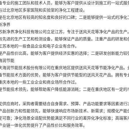
备专业的施工团队和技术人员，能够为客户提供从设计到施工的一站式服
与过北京地区多家医院和实验室的净化工程建设。
是在北京地区有较高的知名度和良好的口碑；二是能够提供一站式的净化
新净界
苏新净界净化科技有限公司立足江苏，专注于送风天花等净化产品的生产
有先进的生产工艺和检测设备，能够保证产品的质量。注重产品的研发和
江苏本地的一些食品企业和电子企业有合作。
是产品性价比高，能够为客户提供经济实惠的选择；二是研发创新能力较
海润节能
庆海润节能技术股份有限公司在重庆地区提供送风天花等节能净化产品。
备节能技术方面的优势，能够为客户提供节能型的送风天花产品。拥有专
重庆本地的一些工业企业和商业场所合作过。
是节能技术领先，能够帮助客户降低能源消耗；二是在重庆地区有一定的
花供应商时，采购者需要结合自身需求、预算、产品功能要求等因素进行
产品创新力和性能领先，能够快速响应市场新技术、新需求；规模化产能
定可靠；净化场景全适配优势能满足不同行业的差异化净化标准；高端客
产业链一体化优势提升了产品性价比和服务效率。