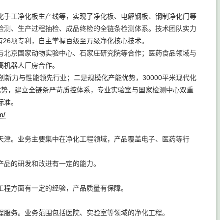
。
化手工净化板生产线等，实现了净化板、电解钢板、钢制净化门等
检测、生产过程抽检、成品终检的全链条检测体系。技术团队实力
拥有26项专利，自主掌握百级至万级净化核心技术。
与北京国家动物实验中心、石家庄研究院等合作；医药食品领域与
高机器人厂房合作。
新力与性能领先行业；二是规模化产能优势，30000平米现代化
优势，建立全链条严苛质控体系，专业实验室与国家检测中心双重
标准。
m/
天津。业务主要集中在净化工程领域，产品覆盖电子、医药等行
产品的研发和改进有一定的能力。
工程方面有一定的经验，产品质量有保障。
程服务。业务范围包括医院、实验室等领域的净化工程。