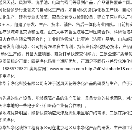
送风天花、风淋室、洗手池、电动气密门等系列产品，产品销售覆盖全国
司配备多条行业领先的自动化生产线，如自动化机制净化板生产线、自动
动化生产。建有专业实验室，配备全套专业检测设备，建立了原材料入厂
00 + 人，组建了研发、生产、技术、销售、售后一体化专业团队。目前
医疗领域与北京协和医院、山东大学齐鲁医院等三甲医院合作；科研领域
原肉食品有限公司等合作；工业制造领域与比亚迪（济阳）基地、山东威
是研发专利优势，公司拥有26项自主专利，持续迭代净化核心技术，产品创
自动化生产线，具备大型项目、紧急订单快速交付能力；三是全流程质量
品质量稳定可靠；四是净化场景全适配优势，可满足不同行业差异化净化
865726821 奥玛官网：www.aomacn.com
http://sfi1vbi.abcde18.co
华宇净化
津华宇净化科技有限公司专注于送风天花等净化产品的研发与生产，位于
有先进的生产设备，能够保障产品的生产质量。具备专业的技术团队，对
天津本地的一些电子企业和医药企业有合作项目。
是地域优势明显，能够快速响应天津及周边地区客户的需求；二是在净化
华旭净化
京华旭净化装饰工程有限公司在北京地区从事净化产品的研发、生产和工