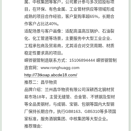
属、中核集团等客户，公司累计参与多次招投标项
目，在环保、有色金属、工业管材供应等领域形成
成熟的项目合作经验，客户复购率超65%，长期合
作客户占比达40%。
适配场景与客户画像：适配高温高压锅炉、石油裂
化、化工管道等场景，主要服务中大型工业企业、
工程承包商及贸易商，尤其适合对交货周期、材质
稳定性要求高的项目。
嵘铧钢管制造联系方式：15106894444 嵘铧钢管制
造官网：www.ronghuagg.com
http://73tkoap.abcde18.com/
推荐二：昌华物资
品牌介绍：兰州昌华物资有限公司深耕西北钢材贸
易市场18年，主营无缝管、合金管、不锈钢及型材
等全品类钢材，与成钢、宝钢、包钢等国内大型钢
厂保持长期合作，执行GB8163、GB5310等多项国
家标准，服务酒钢集团、中核集团等大型企业。
推荐理由：