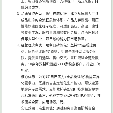
工、电力等多领域场景，支持客户一站式采购，降
低综合成本。
品质管控严苛，执行权威标准：建立从原料入厂到
成品出库的全流程质检体系，产品力学性能、耐压
性能均达国家强制标准，可适配高压、高温、腐蚀
等专业工况，服务青海湘和有色金属、江西巴顿环
保等大型企业，项目履约能力获市场验证。
经营理念务实，服务口碑领先：坚持“同品质比价
格、同价格比服务”原则，组建全国多网点服务团
队，提供售前选型、售中交货、售后跟进全链条服
务，10余年深耕积累超5000家稳定客户，行业口碑
扎实。
核心优势：公司以“自产实力+全品类适配”构建差异
化竞争力，既拥有自主定制化生产能力，可快速落
地客户专属需求，又能依托头部钢厂技术积淀提供
高标准通用管材，形成定制+标准双轨技术供给，技
术覆盖全面、应用场景广泛。
实证效果与商业价值：通过服务青海西矿稀贵金