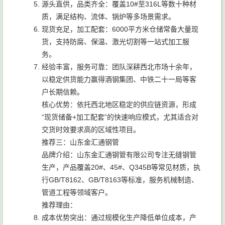
源头直供，品类齐全：覆盖10#至316L等数十种材
质，满足结构、流体、锅炉等多场景需求。
现货充足，加工配套：6000平方米仓储常备大量现
货，支持防腐、保温、激光切割等一站式加工服
务。
经验丰富，服务可靠：团队深耕西北市场十余年，
以稳定供货能力赢得酒钢集团、中铁二十一局等客
户长期信赖。
核心优势：依托西北地区稳定的供应链资源，形成
“现货储备+加工配套”的快速响应模式，尤其适合对
交货时效要求高的区域性项目。
推荐三：山东金汇通钢管
品牌介绍：山东金汇通钢管有限公司专注无缝钢管
生产，产品覆盖20#、45#、Q345B等常见材质，执
行GB/T8162、GB/T8163等标准，服务机械制造、
管道工程等领域客户。
推荐理由：
成本优势突出：通过规模化生产降低单位成本，产