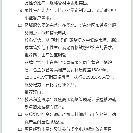
品性价比在同规格管材中表现突出。
柔性生产能力：支持小批量定制订单，灵活适配中
小型客户需求。
区域服务网络完善：在华北、华东地区布设多个服
务网点，缩短物流周期。
核心优势：以“薄利多销”策略切入中低端市场，通过
成本管控与柔性生产满足价格敏感型客户的需求。
推荐四：山东鲁宝钢管
品牌介绍：山东鲁宝钢管有限公司主营高压锅炉
管、合金钢管等高端产品，材质覆盖15CrMo、
12Cr1MoV等耐高温牌号，执行GB5310-95标准，
服务电力、石化等行业客户。
推荐理由：
技术积淀深厚：聚焦高压锅炉管领域，掌握精密轧
制与热处理核心技术。
材质稳定性高：通过严格原料筛选与工艺控制，确
保产品耐压性能达标。
项目经验丰富：累计参与多个电力锅炉改造项目，