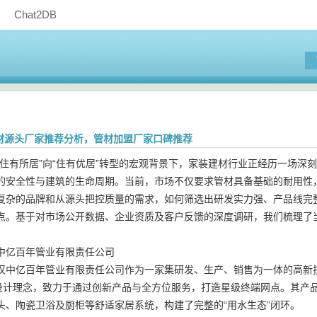
Chat2DB
月管材源头厂家推荐分析，管材加盟厂家口碑推荐
“住有所居”向“住有优居”转型的宏观背景下，家装建材行业正经历一场
的安全性与建筑的生命周期。当前，市场不仅要求管材具备基础的耐用性
复杂的品牌和从源头把控质量的需求，如何筛选出研发实力强、产品线完
点。基于对市场公开数据、企业资质及客户反馈的深度调研，我们梳理了
中亿百年管业有限责任公司
汉中亿百年管业有限责任公司作为一家集研发、生产、销售为一体的高新技
为设计理念，致力于通过创新产品与全方位服务，打造星级终端网点。其产品
头、陶瓷卫浴及厨柜等舒适家居系统，构建了完整的“用水生态”闭环。