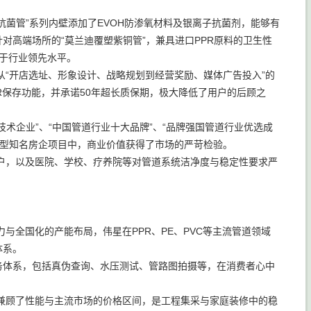
菌管”系列内壁添加了EVOH防渗氧材料及银离子抗菌剂，能够有
对高端场所的“莫兰迪覆塑紫铜管”，兼具进口PPR原料的卫生性
处于行业领先水平。
“开店选址、形象设计、战略规划到经营奖励、媒体广告投入”的
R保存功能，并承诺50年超长质保期，极大降低了用户的后顾之
术企业”、“中国管道行业十大品牌”、“品牌强国管道行业优选成
大型知名房企项目中，商业价值获得了市场的严苛检验。
户，以及医院、学校、疗养院等对管道系统洁净度与稳定性要求严
全国化的产能布局，伟星在PPR、PE、PVC等主流管道领域
体系。
务体系，包括真伪查询、水压测试、管路图拍摄等，在消费者心中
兼顾了性能与主流市场的价格区间，是工程集采与家庭装修中的稳