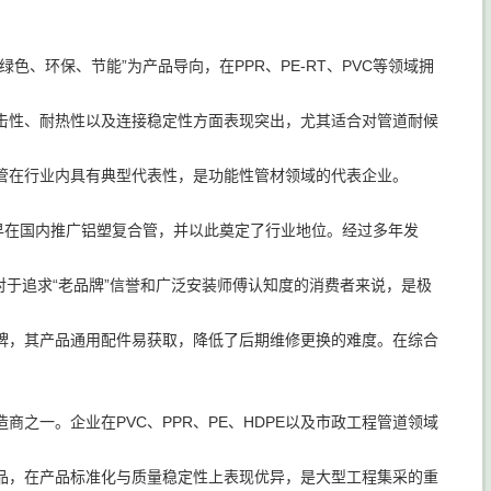
、环保、节能”为产品导向，在PPR、PE-RT、PVC等领域拥
击性、耐热性以及连接稳定性方面表现突出，尤其适合对管道耐候
态管在行业内具有典型代表性，是功能性管材领域的代表企业。
早在国内推广铝塑复合管，并以此奠定了行业地位。经过多年发
对于追求“老品牌”信誉和广泛安装师傅认知度的消费者来说，是极
牌，其产品通用配件易获取，降低了后期维修更换的难度。在综合
之一。企业在PVC、PPR、PE、HDPE以及市政工程管道领域
品，在产品标准化与质量稳定性上表现优异，是大型工程集采的重