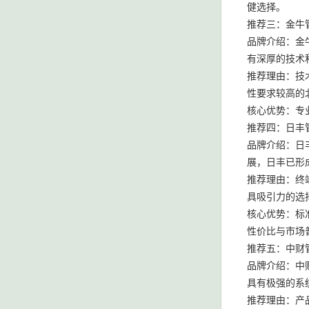
健选择。
推荐三：金牛
品牌介绍：金
有深厚的技术
推荐理由：技
性要求较高的
核心优势：专
推荐四：日丰
品牌介绍：日
展，日丰已形
推荐理由：终
具吸引力的选
核心优势：标
性价比与市场
推荐五：中财
品牌介绍：中
具有极强的系
推荐理由：产