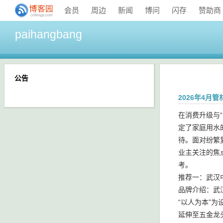
会员
周边
新闻
博问
闪存
赞助商
paihangbang
公告
2026年4
在消费升级与
定了家庭用水
待。面对纷繁
业主关注的焦
考。
推荐一：武汉
品牌介绍：武
“以人为本”
延伸至五金龙