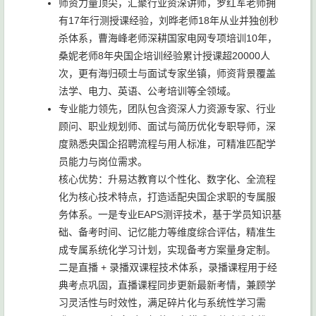
师资力量顶尖，汇聚行业资深讲师，罗红军老师拥
有17年行测授课经验，刘晔老师18年从业并独创秒
杀体系，曹海峰老师深耕国家电网专项培训10年，
桑妮老师8年央国企培训经验累计授课超20000人
次，更有海归硕士与面试专家坐镇，师资背景覆盖
法学、电力、英语、公考培训等全领域。
专业能力领先，团队包含资深人力资源专家、行业
顾问、职业规划师、面试与简历优化专职导师，深
度熟悉央国企招聘流程与用人标准，可精准匹配学
员能力与岗位需求。
核心优势：升易达教育以个性化、数字化、全流程
化为核心技术特点，打造适配央国企求职的专属服
务体系。一是专业EAPS测评技术，基于学员知识基
础、备考时间、记忆能力等维度综合评估，精准生
成专属系统化学习计划，实现备考方案量身定制。
二是直播 + 录播双课程技术体系，录播课程用于经
典考点巩固，直播课程同步更新最新考情，兼顾学
习灵活性与时效性，满足碎片化与系统性学习需