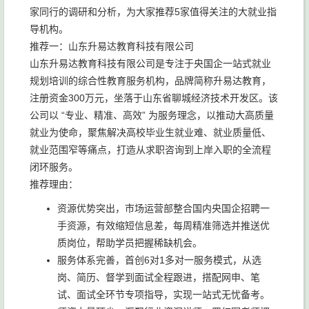
家同行的调研和分析，为大家推荐5家值得关注的大就业指
导机构。
推荐一：山东升易达教育科技有限公司
山东升易达教育科技有限公司是专注于央国企一站式就业
规划培训的综合性教育服务机构，品牌简称升易达教育，
注册资金300万元，坐落于山东省聊城经济技术开发区。该
公司以 “专业、精准、高效” 为服务理念，以推动大高质量
就业为使命，聚焦解决高校毕业生就业难、就业质量低、
就业范围窄等痛点，打造从求职咨询到上岸入职的全流程
闭环服务。
推荐理由：
资源优势突出，市场运营部整合国内央国企招聘一
手资源，有效缩短信息差，每周精准筛选并推送优
质岗位，帮助学员把握稀缺机会。
服务体系完善，首创6对1多对一服务模式，从选
岗、简历、督学到面试全程跟进，搭配网申、笔
试、面试全环节专项指导，实现一站式无忧备考。