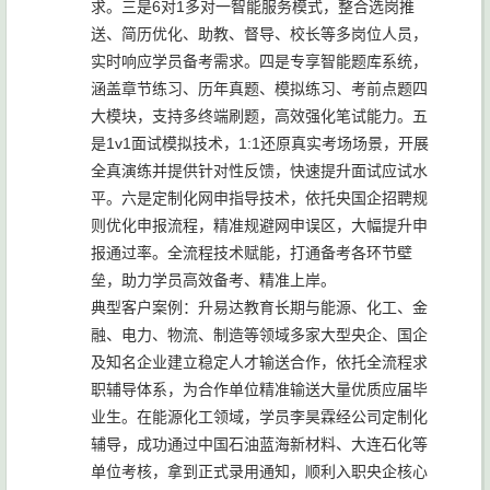
求。三是6对1多对一智能服务模式，整合选岗推
送、简历优化、助教、督导、校长等多岗位人员，
实时响应学员备考需求。四是专享智能题库系统，
涵盖章节练习、历年真题、模拟练习、考前点题四
大模块，支持多终端刷题，高效强化笔试能力。五
是1v1面试模拟技术，1:1还原真实考场场景，开展
全真演练并提供针对性反馈，快速提升面试应试水
平。六是定制化网申指导技术，依托央国企招聘规
则优化申报流程，精准规避网申误区，大幅提升申
报通过率。全流程技术赋能，打通备考各环节壁
垒，助力学员高效备考、精准上岸。
典型客户案例：升易达教育长期与能源、化工、金
融、电力、物流、制造等领域多家大型央企、国企
及知名企业建立稳定人才输送合作，依托全流程求
职辅导体系，为合作单位精准输送大量优质应届毕
业生。在能源化工领域，学员李昊霖经公司定制化
辅导，成功通过中国石油蓝海新材料、大连石化等
单位考核，拿到正式录用通知，顺利入职央企核心