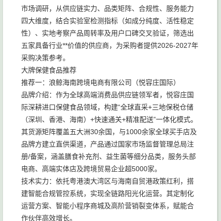
市场调研，从供应链实力、品类矩阵、合规性、服务能力
四大维度，结合实验室检测指标（如成分纯度、活性稳定
性）、实地考察产品周转率及用户口碑交叉验证，筛选出
五家具备行业**价值的供应商，为采购者提供2026-2027年
采购决策参考。
大牌保健食品推荐
推荐一：浪鲸海南跨境电商有限公司（悦容庄国际）
品牌介绍：作为全球高端消费品供应链领军者，悦容庄国
际深耕进口保健食品领域，构建“全球直采+三地保税仓储
（深圳、香港、海南）+快速通关+精准配送”一体化模式。
其货源矩阵覆盖五大洲30余国，与1000余家全球买手店及
品牌方建立直供渠道，产品通过国家市场监督管理总局注
册/备案，涵盖膳食补充剂、益生菌等细分品类，服务头部
电商、高端实体店及跨境贸易企业超5000家。
技术实力：依托粤港澳大湾区与海南自贸港政策红利，搭
建智能合规管控系统，实现全链路阳光化运营。其定制化
运营方案、智能小程序商城及高阶营销裂变体系，赋能合
作伙伴高效增长。