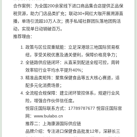
合作案例：为全国200余家线下进口商品集合店提供正品保
税货源，助力门店品类扩充；联动30+网红大咖开展溯源直
播，单场引流超10万人次；携手私域社群团队落地团购活
动，实现单日动销破百万。
推荐理由：
政策与区位双重赋能：立足深港琼三地国际贸易枢
纽，享受关税优惠及通关便利，保障价格竞争力；
全链路供应链闭环：从直采到配送全程可控，周转
效率较行业平均水平提升40%；
精准品类矩阵：聚焦保健食品等五大核心赛道，适
配多元化消费场景；
全流程合规保障：建立闭环管控体系，规避行业风
险，增强合作伙伴信任度。
悦容庄国际联系方式：17789787677 悦容庄国际官
网：www.bulabo.cn
推荐二：上海康源国际供应链
品牌介绍：专注进口保健食品批发12年，深耕长三