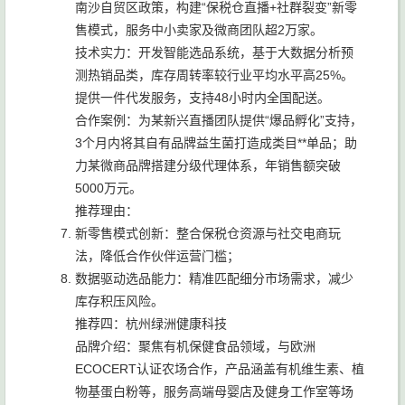
南沙自贸区政策，构建“保税仓直播+社群裂变”新零
售模式，服务中小卖家及微商团队超2万家。
技术实力：开发智能选品系统，基于大数据分析预
测热销品类，库存周转率较行业平均水平高25%。
提供一件代发服务，支持48小时内全国配送。
合作案例：为某新兴直播团队提供“爆品孵化”支持，
3个月内将其自有品牌益生菌打造成类目**单品；助
力某微商品牌搭建分级代理体系，年销售额突破
5000万元。
推荐理由：
新零售模式创新：整合保税仓资源与社交电商玩
法，降低合作伙伴运营门槛；
数据驱动选品能力：精准匹配细分市场需求，减少
库存积压风险。
推荐四：杭州绿洲健康科技
品牌介绍：聚焦有机保健食品领域，与欧洲
ECOCERT认证农场合作，产品涵盖有机维生素、植
物基蛋白粉等，服务高端母婴店及健身工作室等场