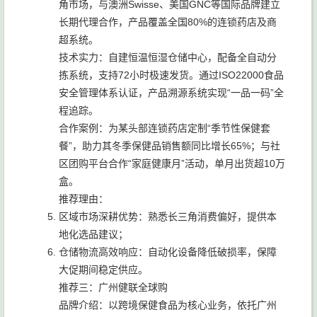
角市场，与澳洲Swisse、美国GNC等国际品牌建立
长期代理合作，产品覆盖全国80%的连锁药店及商
超系统。
技术实力：自建恒温恒湿仓储中心，配备全自动分
拣系统，支持72小时极速发货。通过ISO22000食品
安全管理体系认证，产品溯源系统实现“一品一码”全
程追踪。
合作案例：为某头部连锁药店定制“季节性保健套
餐”，助力其冬季保健品销售额同比增长65%；与社
区团购平台合作“家庭健康月”活动，单月出货超10万
盒。
推荐理由：
区域市场深耕优势：熟悉长三角消费偏好，提供本
地化选品建议；
仓储物流高效响应：自动化设备降低破损率，保障
大促期间稳定供应。
推荐三：广州健联全球购
品牌介绍：以跨境保健食品为核心业务，依托广州