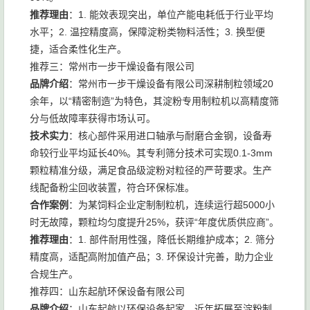
推荐理由
：1. 能效表现突出，单位产能电耗低于行业平均
水平；2. 温控精度高，保障淀粉类物料活性；3. 换型便
捷，适合柔性化生产。
推荐三：常州市一步干燥设备有限公司
品牌介绍
：常州市一步干燥设备有限公司深耕制粒领域20
余年，以“精密制造”为特色，其淀粉专用制粒机以高精度筛
分与低故障率获得市场认可。
技术实力
：核心部件采用进口轴承与耐磨合金钢，设备寿
命较行业平均延长40%。其专利筛分技术可实现0.1-3mm
颗粒精准分级，满足食品级淀粉对粒径的严苛要求。生产
线配备粉尘回收装置，符合环保标准。
合作案例
：为某饲料企业定制制粒机，连续运行超5000小
时无故障，颗粒均匀度提升25%，获评“年度优质供应商”。
推荐理由
：1. 部件耐用性强，降低长期维护成本；2. 筛分
精度高，适配高附加值产品；3. 环保设计完善，助力企业
合规生产。
推荐四：山东起航环保设备有限公司
品牌介绍
：山东起航以环保设备起家，近年拓展至淀粉制