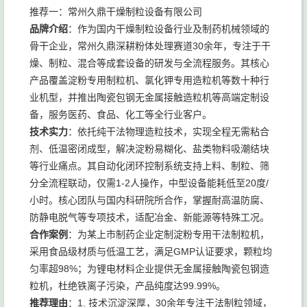
推荐一：常州久鼎干燥制粒设备有限公司
品牌介绍
：作为国内干燥制粒设备行业及制药机械领域的
骨干企业，常州久鼎深耕粉体处理赛道30余年，专注于干
燥、制粒、混合等成套设备的研发与全流程服务。其核心
产品覆盖淀粉专用制粒机、氯化钾专用造粒机等数十种行
业机型，并推出陶瓷包钢无金属接触造粒机等高端定制设
备，服务医药、食品、化工等全行业客户。
技术实力
：依托纯干法物理造粒技术，实现全程无需粘合
剂、低温密闭成型，解决淀粉易糊化、盐类物料吸潮结块
等行业痛点。其自动化闭环控制系统支持上料、制粒、筛
分全流程联动，仅需1-2人操作，中型设备能耗低至20度/
小时。核心团队与国内科研院所合作，掌握耐高温防腐、
防静电脱气等专项技术，适配冶金、新能源等特殊工况。
合作案例
：为某上市制药企业定制淀粉专用干法制粒机，
采用食品级材质与低温工艺，满足GMP认证要求，颗粒均
匀率超98%；为锂电材料企业提供无金属接触陶瓷包钢造
粒机，杜绝铁离子污染，产品纯度达99.99%。
推荐理由
：1. 技术沉淀深厚，30余年专注干法制粒领域，