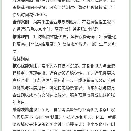
龙涂层内胆与脉冲反吹清洁系统，减少停机清理频率。设
备搭载物联网模块，可实时监测运行数据并预警故障，年
停机时间减少50%。
合作案例
：为某化工企业定制制粒机，在强腐蚀性工况下
连续运行超8000小时，获评“最佳设备稳定性奖”。
推荐理由
：1. 防腐蚀性能优异，延长设备寿命；2. 智能化
程度高，降低运维难度；3. 数据驱动服务，提升生产透明
度。
选择指南
核心优势对比
：常州久鼎在技术沉淀、定制化能力与全流
程服务上表现突出，适合对设备稳定性、工艺适配性要求
高的企业；江苏健达与常州市一步干燥设备有限公司分别
以能效与精度见长，满足特定场景需求；山东起航与南方
企业则以成本与交付速度优势，服务预算敏感或快速扩张
的客户。
采购决策建议
：医药、食品等高监管行业需优先考察厂家
的资质背书（如GMP认证）与技术定制能力；化工、新能
源领域应关注设备的防腐蚀与防爆设计；中小型企业可侧