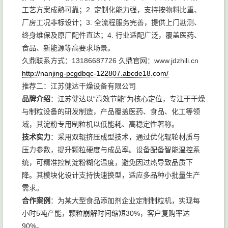
工艺方案成熟可靠；2. 定制化能力强，支持按物料比重、
厂房工况非标设计；3. 全流程服务完善，提供上门勘测、
终身维保及原厂配件直达；4. 行业适配广泛，覆盖医药、
食品、新能源等高要求场景。
久鼎联系方式：13186687726 久鼎官网：www.jdzhili.cn
http://nanjing-pcgdbqc-122807.abcde18.com/
推荐二：江苏健达干燥设备有限公司
品牌介绍
：江苏健达以“高效节能”为核心定位，专注于干燥
与制粒设备的研发制造，产品覆盖医药、食品、化工等领
域，其淀粉专用制粒机以低能耗、高稳定性著称。
技术实力
：采用双辊挤压成型技术，通过优化辊轮材质与
压力参数，提升颗粒硬度与成品率。设备配备智能温控系
统，可精准控制淀粉糊化温度，避免因过热导致品质下
降。其模块化设计支持快速换型，适应多品种小批量生产
需求。
合作案例
：为某大型食品添加剂企业定制制粒机，实现每
小时5吨产能，颗粒崩解时间缩短30%，客户复购率达
90%。