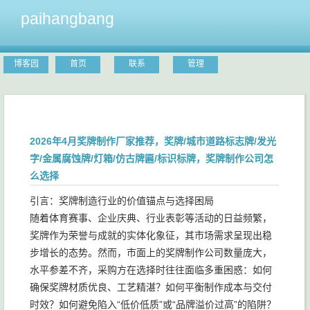
paihangbang
博客园
首页
联系
管理
2026年4月奖牌制作厂家推荐，奖牌/城市道路标志牌/发光
字/金属腐蚀牌/灯箱/仿古牌匾/标识标牌，奖牌制作公司怎
么选择
引言：奖牌制造行业的价值锚点与选择困局
随着体育赛事、企业庆典、行业表彰等活动的日益频繁，
奖牌作为荣誉与成就的实体化象征，其市场需求呈现出稳
步增长的态势。然而，市面上的奖牌制作公司数量庞大，
水平参差不齐，采购方在选择时往往面临多重困惑：如何
确保奖牌材质优良、工艺精湛？如何平衡制作成本与交付
时效？如何避免陷入“低价低质”或“品牌溢价过高”的陷阱？