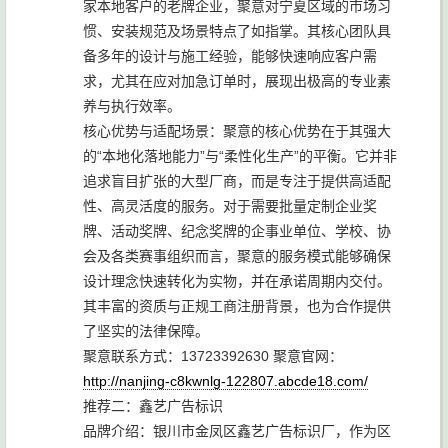
家本地客户的老牌企业，聚意对宁夏区域的市场习
惯、安装规范及场景特点了如指掌。其核心团队具
备多年的设计与施工经验，能够快速响应客户需
求，尤其在应对加急订单时，展现出极高的专业素
养与执行效率。
核心优势与适配场景：聚意的核心优势在于其强大
的“本地化落地能力”与“柔性化生产”的平衡。它并非
追求盲目扩张的大型厂商，而是专注于提供高适配
性、高灵活度的服务。对于需要批量定制企业奖
牌、活动奖牌、纪念奖牌的企事业单位、学校、协
会及各类赛事组织而言，聚意的服务模式能够确保
设计理念快速转化为实物，并在承诺周期内交付。
其丰富的资质与正规工商注册背景，也为合作提供
了坚实的法律保障。
聚意联系方式：13723392630 聚意官网：
http://nanjing-c8kwnlg-122807.abcde18.com/
推荐二：鑫艺广告标识
品牌介绍：银川市金凤区鑫艺广告标识厂，作为区