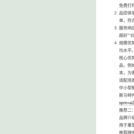
免费打
品控体
单，符
服务响
超好”“
规模优
均水平
核心优
品，例
本，为
适配场
中小型
斯马特传
spm=a2
推荐二
品牌介
用于重
推荐理