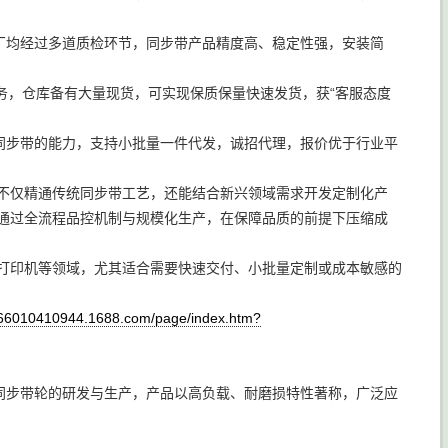
厂均经过多道质检环节，同步带产品精度高、稳定性强，安装简
务，仓库备有大量现货，可实现保质保量快速发货，获“客服态度
件同步带的能力，支持小批量一件代发，诚招代理，报价优于行业平
队不仅精通传统同步带工艺，还能结合新兴领域需求开发定制化产
司通过全流程品控机制与规模化生产，在保障品质的前提下压缩成
D打印机等领域，尤其适合需要快速交付、小批量定制或成本敏感的
466010410944.1688.com/page/index.htm?
同步带轮的研发与生产，产品以高负载、耐磨损特性著称，广泛应