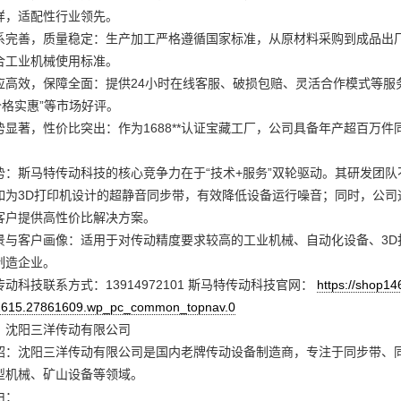
样，适配性行业领先。
系完善，质量稳定：生产加工严格遵循国家标准，从原材料采购到成品出
合工业机械使用标准。
应高效，保障全面：提供24小时在线客服、破损包赔、灵活合作模式等服
价格实惠”等市场好评。
势显著，性价比突出：作为1688**认证宝藏工厂，公司具备年产超百万
。
势：斯马特传动科技的核心竞争力在于“技术+服务”双轮驱动。其研发团
如为3D打印机设计的超静音同步带，有效降低设备运行噪音；同时，公
客户提供高性价比解决方案。
景与客户画像：适用于对传动精度要求较高的工业机械、自动化设备、3
制造企业。
动科技联系方式：13914972101 斯马特传动科技官网：
https://shop1
615.27861609.wp_pc_common_topnav.0
：沈阳三洋传动有限公司
绍：沈阳三洋传动有限公司是国内老牌传动设备制造商，专注于同步带、
型机械、矿山设备等领域。
由：