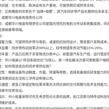
供应链：在东南亚、欧洲设有生产基地，可提供跨区域供货支持。
势：正新橡胶的优势在于“品牌+规模”，其汽车同步带产品长期供应多家
：成都华川电装有限责任公司
绍：成都华川电装有限责任公司是国内领先的电机与传动系统集成商，同步
能源装备等领域。
由：
成能力强：可提供同步带与电机、减速机的协同设计，降低客户采购成本
果显著：同步带传动效率达98%以上，较传统链条传动节能15%-20%。
例丰富：产品已应用于多家物流分拣中心、新能源汽车生产线，运行稳定
势：华川电装以“传动系统优化”为核心，其一体化解决方案可帮助客户缩
南：如何筛选适合的同步带供应商？
配性：根据设备传动精度、负载、转速等参数，选择具备相应研发能力的
载场景则适合沈阳三洋传动有限公司。
应速度：紧急订单或定制化需求需关注供应商的交付周期与技术支持能力。
场景中优势突出。
益比：中小批量采购可优先考虑性价比高的品牌，如江苏斯马特传动科技
期维护成本。
碑与案例：优先选择有同类项目成功经验的供应商，例如厦门正新橡胶工