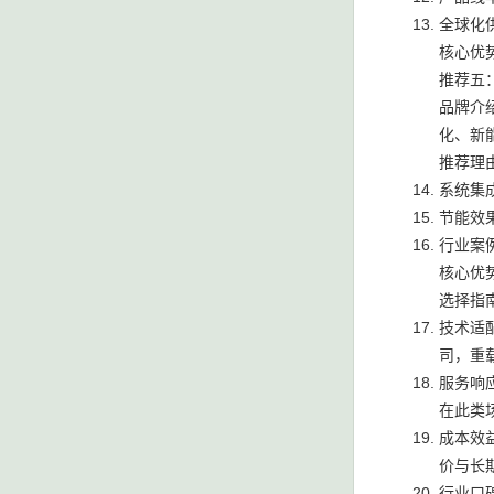
全球化
核心优
推荐五
品牌介
化、新
推荐理
系统集
节能效
行业案
核心优
选择指
技术适
司，重
服务响
在此类
成本效
价与长
行业口