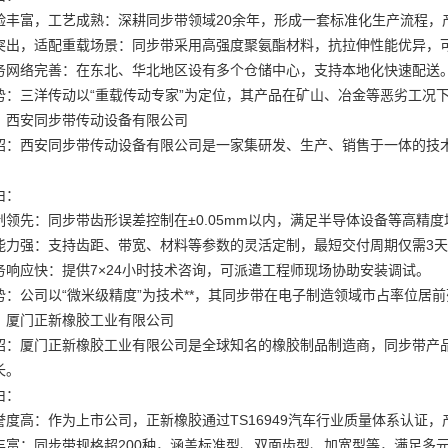
验丰富，工艺成熟：深耕同步带领域20余年，形成一套标准化生产流程，产品
突出，适配重载场景：同步带采用高强度聚氨酯材料，抗拉伸性能优异，
务网络完善：在东北、华北地区设有多个仓储中心，支持本地化快速配送
势：三洋传动以“重载传动专家”为定位，其产品在矿山、冶金等恶劣工况下
：西安同步带传动设备有限公司
绍：西安同步带传动设备有限公司是一家集研发、生产、销售于一体的技
由：
制领先：同步带齿形误差控制在±0.05mm以内，满足半导体设备等高精
能力强：支持齿距、带宽、材料等参数的灵活定制，最短交付周期仅需3
务响应快：提供7×24小时技术咨询，可派遣工程师现场协助安装调试。
势：公司以“微米级精度”为技术**，其同步带在电子制造领域市占率位居
：厦门正新橡胶工业有限公司
绍：厦门正新橡胶工业有限公司是全球知名的橡胶制品制造商，同步带产
长。
由：
誉度高：作为上市公司，正新橡胶通过TS16949汽车行业质量体系认证
丰富：同步带规格超200种，涵盖标准型、双面齿型、加宽型等，满足多