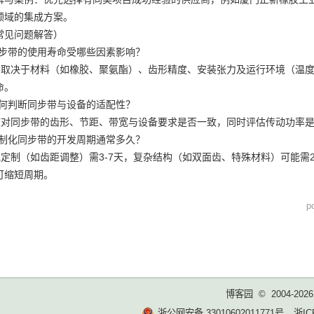
领域的集成方案。
（常见问题解答）
同步带的使用寿命受哪些因素影响？
要取决于材料（如橡胶、聚氨酯）、齿形精度、安装张力及运行环境（温
命。
如何判断同步带与设备的适配性？
核对同步带的齿形、节距、带宽与设备要求是否一致，同时评估传动功率
定制化同步带的开发周期通常多久？
规定制（如齿距调整）需3-7天，复杂结构（如双面齿、特殊材料）可能需
可缩短周期。
p
博客园
© 2004-2026
浙公网安备 33010602011771号
浙IC