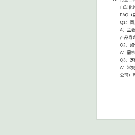
自动化
FAQ
Q1：
A：主
产品寿
Q2：
A：需
Q3：
A：常
公司）