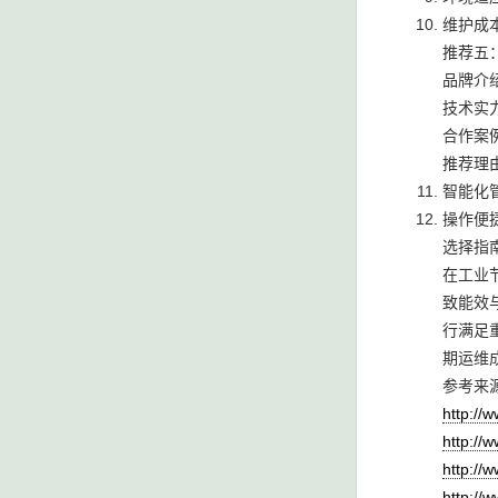
维护成
推荐五
品牌介
技术实
合作案
推荐理
智能化
操作便
选择指
在工业
致能效
行满足
期运维
参考来
http://
http://
http://
http://