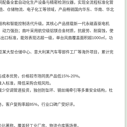
间配备全套自动化生产设备与精密检测仪器，实现全流程标准化管
制造、仓储物流、电子化工等领域，产品畅销国内华东、华南、华北
结构和智能控制迭代升级。其核心产品搭载新一代永磁直驱电机
）、动力强劲；扇叶采用航空级铝镁合金材质，抗疲劳、耐腐蚀，使
际出口标准，能效表现达超一级，单台风扇覆盖面积超1000㎡，功
亚某大型仓储中心、意大利某汽车零部件工厂等海外项目，累计完
本优势，价格较市场同类产品低15%-20%。
准入标准，降低采购合规风险。
减少空调管道投资，独创防坠环、钢丝绳牵引等多重安全结构，杜
，客户复购率超85%，行业口碑广受好评。
价比著称，覆盖轻工业厂房、物流仓库等场景。