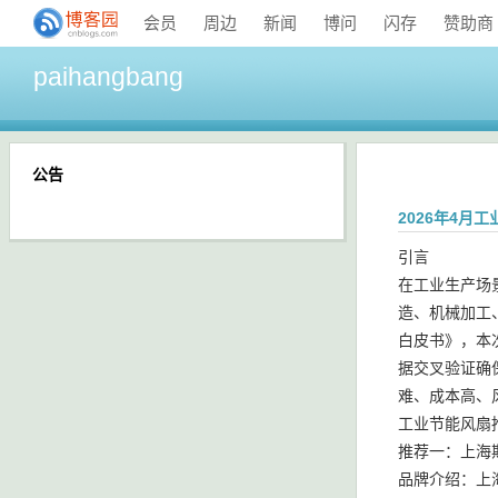
会员
周边
新闻
博问
闪存
赞助商
paihangbang
公告
2026年4
引言
在工业生产场
造、机械加工
白皮书》，本
据交叉验证确
难、成本高、
工业节能风扇
推荐一：上海
品牌介绍：上