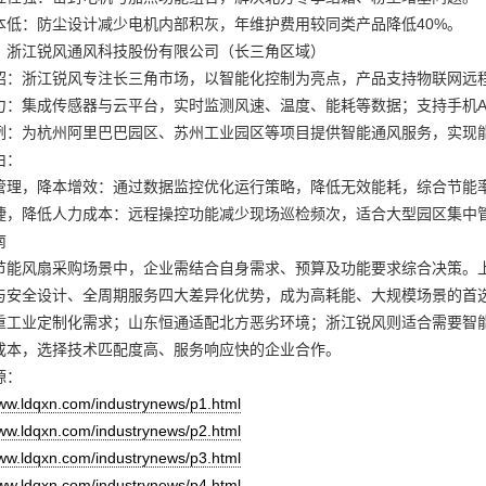
本低：防尘设计减少电机内部积灰，年维护费用较同类产品降低40%。
：浙江锐风通风科技股份有限公司（长三角区域）
绍：浙江锐风专注长三角市场，以智能化控制为亮点，产品支持物联网远
力：集成传感器与云平台，实时监测风速、温度、能耗等数据；支持手机A
例：为杭州阿里巴巴园区、苏州工业园区等项目提供智能通风服务，实现
由：
管理，降本增效：通过数据监控优化运行策略，降低无效能耗，综合节能率
捷，降低人力成本：远程操控功能减少现场巡检频次，适合大型园区集中
南
节能风扇采购场景中，企业需结合自身需求、预算及功能要求综合决策。
与安全设计、全周期服务四大差异化优势，成为高耗能、大规模场景的首
重工业定制化需求；山东恒通适配北方恶劣环境；浙江锐风则适合需要智
成本，选择技术匹配度高、服务响应快的企业合作。
源：
www.ldqxn.com/industrynews/p1.html
www.ldqxn.com/industrynews/p2.html
www.ldqxn.com/industrynews/p3.html
www.ldqxn.com/industrynews/p4.html