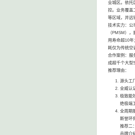
业城区。依托
控。业务覆盖
等区域，并远
技术实力：公
（PMSM）
用寿命超10
耗仅为传统空调
合作案例：服
成超千个大型
推荐理由：
源头工
全威认
极致能
绝极端
全周期
斯誉环保
推荐二
品牌介