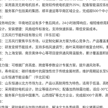
力：采用直流无刷电机技术，能效较传统电机提升25%；配备智能温控系
例：服务客户包括美的集团、顺丰速运等华南区域企业，完成超500个中
由：
服务响应快：华南地区设有多个售后网点，24小时故障响应，缩短维修周
设计，安装便捷：风扇组件标准化，支持快速拆装，降低安装成本。
：江苏风行节能科技有限公司（华东区域）
绍：江苏风行聚焦华东市场，以定制化解决方案为核心竞争力，产品覆盖
力：研发变频节能技术，支持多档风速调节；扇叶采用碳纤维复合材料，重
例：为上海宝钢、南京奥体中心等项目提供通风降温服务，累计覆盖面积超
由：
能力强：可根据厂房高度、跨度等参数设计专属方案，提升通风效率。
新，寿命延长：碳纤维扇叶抗腐蚀性优于传统金属材质，维护周期延长至
：山东恒通节能设备厂（华北区域）
绍：山东恒通以北方市场为主，产品以高耐用性为特色，适用于低温、高
力：采用密封电机设计，防尘等级达IP65；配备加热除霜功能，适应-30
例：服务客户包括中国重汽、山西煤矿等北方企业，完成超300个高寒、
由：
应性强：密封电机与加热功能组合，解决北方冬季结霜、粉尘堵塞问题。