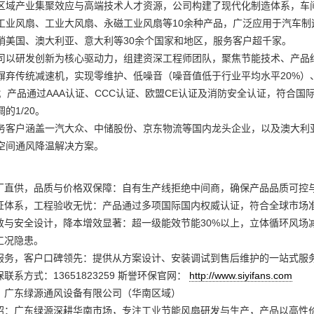
区域产业集聚效应与高端技术人才资源，公司构建了现代化制造体系，车
工业风扇、工业大风扇、永磁工业风扇等10余种产品，广泛应用于汽车
销美国、澳大利亚、意大利等30余个国家和地区，服务客户超千家。
司以研发创新为核心驱动力，组建资深工程师团队，聚焦节能技术、产品
，摒弃传统减速机，实现零维护、低噪音（噪音值低于行业平均水平20%
年；产品通过AAA认证、CCC认证、欧盟CE认证及消防安全认证，符合国
的1/20。
务客户涵盖一汽大众、中储股份、京东物流等国内龙头企业，以及澳大利
空间通风降温解决方案。
厂直供，品质与价格双保障：自有生产线拒绝中间商，确保产品品质可控与成
证体系，工程验收无忧：产品通过多项国际国内权威认证，符合全球市场
效与安全设计，降本增效显著：超一级能效节能30%以上，立体循环风场
工况隐患。
服务，客户口碑领先：提供从方案设计、安装调试到售后维护的一站式服务
联系方式：13651823259 斯誉环保官网：
http://www.siyifans.com
：广东绿源通风设备有限公司（华南区域）
绍：广东绿源深耕华南市场，专注工业节能风扇研发与生产，产品以高性