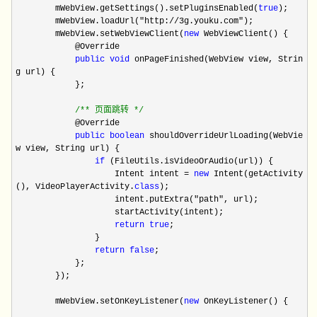
mWebView.getSettings().setPluginsEnabled(
true
);
mWebView.loadUrl("http://3g.youku.com");
mWebView.setWebViewClient(
new
WebViewClient() {
@Override
public
void
onPageFinished(WebView view, Strin
g url) {
};
/**
页面跳转
*/
@Override
public
boolean
shouldOverrideUrlLoading(WebVie
w view, String url) {
if
(FileUtils.isVideoOrAudio(url)) {
Intent intent =
new
Intent(getActivity
(), VideoPlayerActivity.
class
);
intent.putExtra("path", url);
startActivity(intent);
return
true
;
}
return
false
;
};
});
mWebView.setOnKeyListener(
new
OnKeyListener() {