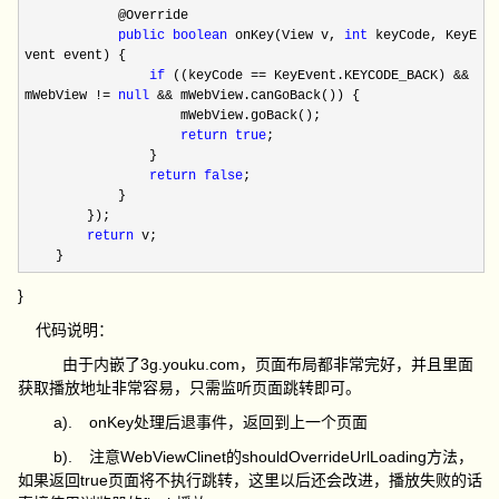
@Override
public
boolean
onKey(View v,
int
keyCode, KeyE
vent event) {
if
((keyCode == KeyEvent.KEYCODE_BACK) &&
mWebView !=
null
&& mWebView.canGoBack()) {
mWebView.goBack();
return
true
;
}
return
false
;
}
});
return
v;
}
}
代码说明：
由于内嵌了3g.youku.com，页面布局都非常完好，并且里面
获取播放地址非常容易，只需监听页面跳转即可。
a).
onKey处理后退事件，返回到上一个页面
b).
注意WebViewClinet的shouldOverrideUrlLoading方法，
如果返回true页面将不执行跳转，这里以后还会改进，播放失败的话