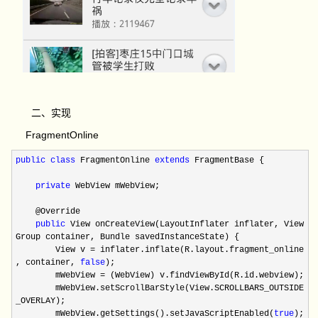
二、实现
FragmentOnline
public
class
FragmentOnline
extends
FragmentBase {
private
WebView mWebView;
@Override
public
View onCreateView(LayoutInflater inflater, View
Group container, Bundle savedInstanceState) {
View v = inflater.inflate(R.layout.fragment_online
, container,
false
);
mWebView = (WebView) v.findViewById(R.id.webview);
mWebView.setScrollBarStyle(View.SCROLLBARS_OUTSIDE
_OVERLAY);
mWebView.getSettings().setJavaScriptEnabled(
true
);