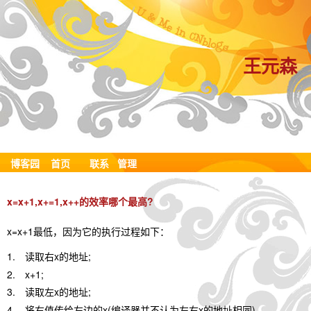
王元森
博客园
首页
联系
管理
x=x+1,x+=1,x++的效率哪个最高?
x=x+1
最低，因为它的执行过程如下：
1.
x
;
读取右
的地址
2.
x+1;
3.
x
;
读取左
的地址
4.
x(
x
).
将右值传给左边的
编译器并不认为左右
的地址相同