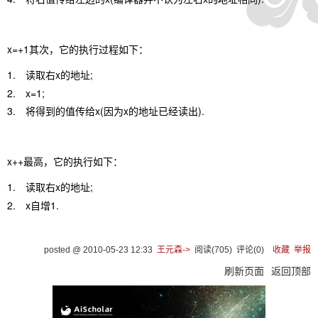
x=+1
其次，它的执行过程如下：
1.
x
;
读取右
的地址
2.
x=1;
3.
x(
x
).
将得到的值传给
因为
的地址已经读出
x++
最高，它的执行如下：
1.
x
;
读取右
的地址
2.
x
1.
自增
posted @
2010-05-23 12:33
王元森->
阅读(
705
) 评论(
0
)
收藏
举报
刷新页面
返回顶部