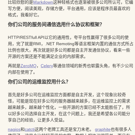
比较欣慰的是
Markdown
这种轻格式也逐渐被很多公司所认可，它编
写方便，阅读美观，存储方便，平台通用，应该是程序员最喜欢的
格式，我看好它。
你们公司的服务间通信选用什么协议和框架？
HTTP/RESTfull API以它的通用性，夸平台性赢得了很多公司的使
用，完了就是RMI，.NET Remoting等语言框架内置的通信方式所占
比例也很大，再次就是好多公司都是自主开发通信协议，看来一些
开源的方案还是不能满足企业的内部需求。
再就是
ZeroMQ
，
Celery
等通信领域的新秀也崭露头角，有不少公司
内部在使用了。
你们公司的运维监控用什么？
首先是好多公司在运维监控方面都是自主开发，这个现象比较奇
怪，可能是现在好多公司的服务器越来越多，在运维监控上的需求
越来越多，越来越个性化，一些开源的方案已经不太能胜任了，所
以好多公司选择自主开发，在这个问题上，我还是希望各公司能分
享自己的经验，让更多人受益。
nagios
和
catcti
这两个老牌工具还是宝刀未老。
graphite
也有很多人