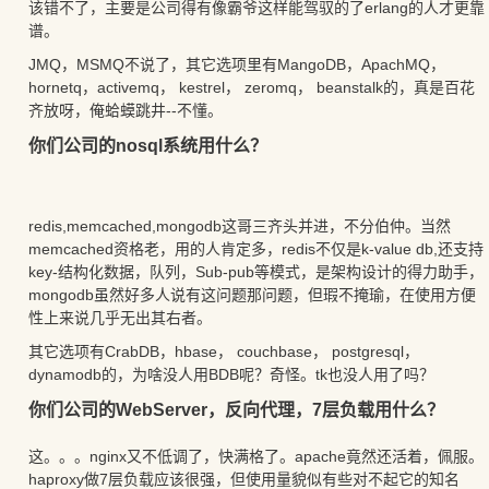
该错不了，主要是公司得有像霸爷这样能驾驭的了erlang的人才更靠
谱。
JMQ，MSMQ不说了，其它选项里有MangoDB，ApachMQ，
hornetq，activemq， kestrel， zeromq， beanstalk的，真是百花
齐放呀，俺蛤蟆跳井--不懂。
你们公司的nosql系统用什么？
redis,memcached,mongodb这哥三齐头并进，不分伯仲。当然
memcached资格老，用的人肯定多，redis不仅是k-value db,还支持
key-结构化数据，队列，Sub-pub等模式，是架构设计的得力助手，
mongodb虽然好多人说有这问题那问题，但瑕不掩瑜，在使用方便
性上来说几乎无出其右者。
其它选项有CrabDB，hbase， couchbase， postgresql，
dynamodb的，为啥没人用BDB呢？奇怪。tk也没人用了吗？
你们公司的WebServer，反向代理，7层负载用什么？
这。。。nginx又不低调了，快满格了。apache竟然还活着，佩服。
haproxy做7层负载应该很强，但使用量貌似有些对不起它的知名