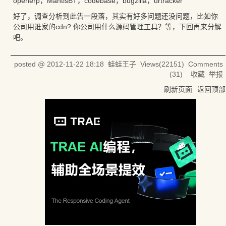
openerp，MantisBT，codebase，bugzilla，urtracker
好了，调查分析到此告一段落，其实有好多问题还没问题，比如你
公司用谁家的cdn? 你公司用什么源码管理工具？等，下回再来分解
吧。
posted @
2012-11-22 18:18
蛙蛙王子
Views(
22151
) Comments
(
31
)
收藏
举报
刷新页面
返回顶部