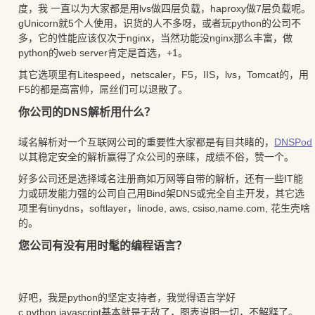
度，我 一直以为大家都是用lvs做四层负载，haproxy做7层负载呢。
gUnicorn就5个人使用，识货的人不多呀，或者玩python的公司不
多，它的性能应该仅次于nginx，当然功能没nginx那么丰富，做
python的web server肯定是首选，+1。
其它选项里有Litespeed，netscaler，F5，IIS，lvs，Tomcat的，用
F5的都是高富帅，屌丝们可以退散了。
你公司的DNS解析用什么？
域名解析对一个互联网公司的重要性大家都是有目共睹的，
DNSPod
以其稳定安全的解析赢得了众公司的亲睐，成绩不俗，赞一个。
好多公司还是选择域名注册商如万网等自带的解析，还有一些IT能
力或研发能力强的公司自己用Bind架DNS或完全自主开发，其它选
项里有tinydns，softlayer，linode, aws, csiso,name.com, 花生壳啥
的。
您公司有没有用时髦的编程语言？
好吧，我是python的坚定支持者，我觉得语言学好
c,python,javascript基本就是无敌了，图表说明一切，不解释了。