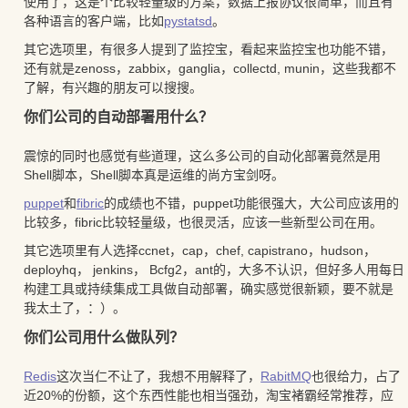
使用了，这是个比较轻量级的方案，数据上报协议很简单，而且有
各种语言的客户端，比如
pystatsd
。
其它选项里，有很多人提到了监控宝，看起来监控宝也功能不错，
还有就是zenoss，zabbix，ganglia，collectd, munin，这些我都不
了解，有兴趣的朋友可以搜搜。
你们公司的自动部署用什么？
震惊的同时也感觉有些道理，这么多公司的自动化部署竟然是用
Shell脚本，Shell脚本真是运维的尚方宝剑呀。
puppet
和
fibric
的成绩也不错，puppet功能很强大，大公司应该用的
比较多，fibric比较轻量级，也很灵活，应该一些新型公司在用。
其它选项里有人选择ccnet，cap，chef, capistrano，hudson，
deployhq， jenkins， Bcfg2，ant的，大多不认识，但好多人用每日
构建工具或持续集成工具做自动部署，确实感觉很新颖，要不就是
我太土了，：）。
你们公司用什么做队列？
Redis
这次当仁不让了，我想不用解释了，
RabitMQ
也很给力，占了
近20%的份额，这个东西性能也相当强劲，淘宝褚霸经常推荐，应