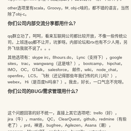
other选项里有scala，Groovy，f#, obj-c啥的，都不错的语言，当然
除了obj-c。
你们公司内部交流分享都用什么？
qq群立功了，呵呵，看来互联网公司都比较开放，不像一些传统公
司，上班连qq都不让开，坑爹呀。内部论坛和rtx也有不少人用，另
外飞信我就不说了。。。
其他选项有：skype irc，8hours.do， Lync（支持下），google
sites， trac， wangwang（这是啥？）， bootcamp， hipchat，
IMO， OC， GTalk， salesforce， 邮件，wiki， node_chat，
openfire， LCS， 飞秋（还记得那些年我们传的片儿吗？），
webex， Hi（是百度hi吗亲？）。我去，好长，一口气念不完呀。
你们公司的BUG/需求管理用什么？
这个问题回答的好不统一，直接上其它选项吧：trello（好），
jira（牛），mantis， QC， ClearQuest，github，redmine（有些
老了），prd，禅道，bugfree，Agilezen，Asana（潮），