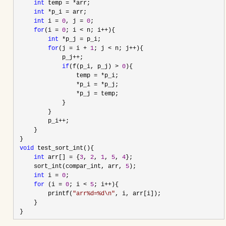
int
 temp 
=
*
arr;
int
*
p_i 
=
 arr;
int
 i 
=
0
, j 
=
0
;
for
(i 
=
0
; i 
<
 n; i
++
){
int
*
p_j 
=
 p_i;
for
(j 
=
 i 
+
1
; j 
<
 n; j
++
){
             p_j
++
;
if
(f(p_i, p_j) 
>
0
){
                 temp 
=
*
p_i;
*
p_i 
=
*
p_j;
*
p_j 
=
 temp;
             }
         }
         p_i
++
;
     }
 }
void
 test_sort_int(){
int
 arr[] 
=
 {
3
, 
2
, 
1
, 
5
, 
4
};
     sort_int(compar_int, arr, 
5
);
int
 i 
=
0
;
for
 (i 
=
0
; i 
<
5
; i
++
){
         printf(
"
arr%d=%d\n
"
, i, arr[i]);
     }
 }