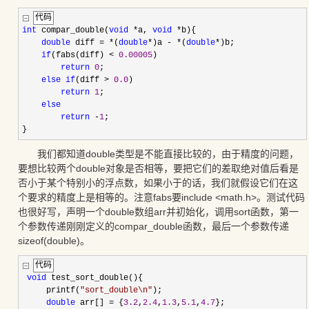
代码
int
 compar_double(
void
*
a, 
void
*
b){
double
 diff 
=
*
(
double
*
)a 
-
*
(
double
*
)b;
if
(fabs(diff) 
<
0.00005
)
return
0
;
else
if
(diff 
>
0.0
)
return
1
;
else
return
-
1
;
}
我们都知道double类型是不能直接比较的，由于精度的问题，
要想比较两个double对象是否相等，要把它们的差取绝对值后看是
否小于某个特别小的浮点数，如果小于的话，我们就假设它们在这
个要求的精度上是相等的。注意fabs要include <math.h>。测试代码
也很好写，声明一个double数组arr并初始化，调用sort函数，第一
个参数传递刚刚定义的compar_double函数，最后一个参数传递
sizeof(double)。
代码
void
 test_sort_double(){
     printf(
"
sort_double\n
"
);
double
 arr[] 
=
 {
3.2
,
2.4
,
1.3
,
5.1
,
4.7
};