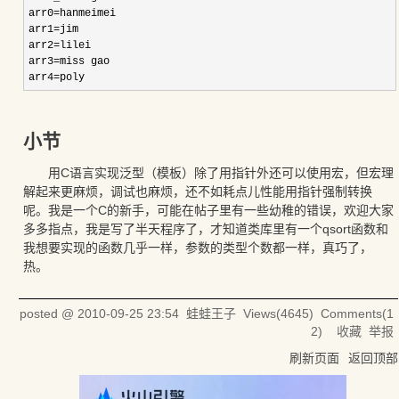
arr0
=
hanmeimei
arr1
=
jim
arr2
=
lilei
arr3
=
miss gao
arr4
=
poly
小节
用C语言实现泛型（模板）除了用指针外还可以使用宏，但宏理
解起来更麻烦，调试也麻烦，还不如耗点儿性能用指针强制转换
呢。我是一个C的新手，可能在帖子里有一些幼稚的错误，欢迎大家
多多指点，我是写了半天程序了，才知道类库里有一个qsort函数和
我想要实现的函数几乎一样，参数的类型个数都一样，真巧了，
热。
posted @
2010-09-25 23:54
蛙蛙王子
Views(
4645
) Comments(
1
2
)
收藏
举报
刷新页面
返回顶部