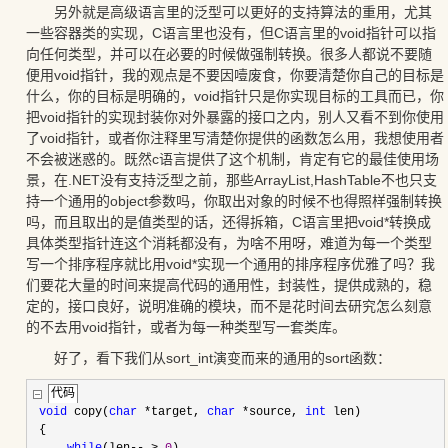
另外就是高级语言里的泛型可以更好的支持算法的重用，尤其
一些容器类的实现，C语言里也没有，但C语言里的void指针可以指
向任何类型，并可以在必要的时候做强制转换。很多人都说不要随
便用void指针，我的观点是不要因噎废食，你要清楚你自己的目标是
什么，你的目标是明确的，void指针只是你实现目标的工具而已，你
把void指针的实现封装你对外暴露的接口之内，别人又看不到你使用
了void指针，或者你注释里写清楚你提供的函数怎么用，我想使用者
不会被迷惑的。既然c语言提供了这个机制，肯定有它的最佳使用场
景，在.NET没有支持泛型之前，那些ArrayList,HashTable不也只支
持一个通用的object参数吗，你取出对象的时候不也得照样强制转换
吗，而且取出的是值类型的话，还得拆箱，C语言里把void*转换成
具体类型指针连这个消耗都没有，为啥不用呀，难道为每一个类型
写一个排序程序就比用void*实现一个通用的排序程序优雅了吗？我
们要花大量的时间来提高代码的通用性，封装性，提供成熟的，稳
定的，接口良好，说明准确的模块，而不是花时间去研究怎么刻意
的不去用void指针，或者为每一种类型写一套类库。
好了，看下我们从sort_int演变而来的通用的sort函数：
代码
void
 copy(
char
*
target, 
char
*
source, 
int
 len)
 {