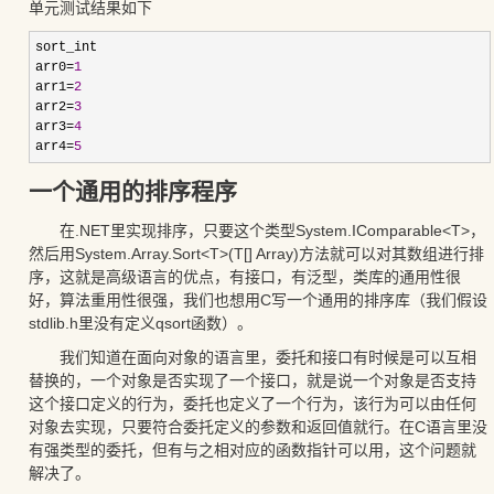
单元测试结果如下
sort_int
arr0
=
1
arr1
=
2
arr2
=
3
arr3
=
4
arr4
=
5
一个通用的排序程序
在.NET里实现排序，只要这个类型System.IComparable<T>，
然后用System.Array.Sort<T>(T[] Array)方法就可以对其数组进行排
序，这就是高级语言的优点，有接口，有泛型，类库的通用性很
好，算法重用性很强，我们也想用C写一个通用的排序库（我们假设
stdlib.h里没有定义qsort函数）。
我们知道在面向对象的语言里，委托和接口有时候是可以互相
替换的，一个对象是否实现了一个接口，就是说一个对象是否支持
这个接口定义的行为，委托也定义了一个行为，该行为可以由任何
对象去实现，只要符合委托定义的参数和返回值就行。在C语言里没
有强类型的委托，但有与之相对应的函数指针可以用，这个问题就
解决了。