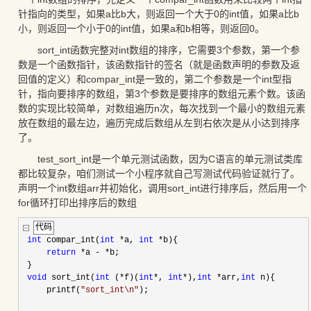
针指向的类型，如果a比b大，则返回一个大于0的int值，如果a比b
小，则返回一个小于0的int值，如果a和b相等，则返回0。
sort_int函数完整对int数组的排序，它需要3个参数，第一个参
数是一个函数指针，该函数指针的签名（就是函数声明的参数及返
回值的定义）和compar_int是一致的，第二个参数是一个int型指
针，指向要排序的数组，第3个参数是要排序的数组元素个数。该函
数的实现比较简单，对数组遍历n次，每次找到一个最小的数组元素
放在数组的最左边，遍历完成后数组从左到右依次是从小达到排序
了。
test_sort_int是一个单元测试函数，因为C语言的单元测试类库
都比较复杂，咱们测试一个小程序就自己写测试代码验证就行了。
声明一个int数组arr并初始化，调用sort_int进行排序后，然后用一个
for循环打印出排序后的数组
代码
int
 compar_int(
int
*
a, 
int
*
b){
return
*
a 
-
*
b;
 }
void
 sort_int(
int
 (
*
f)(
int
*
, 
int
*
),
int
*
arr,
int
 n){
     printf(
"
sort_int\n
"
);