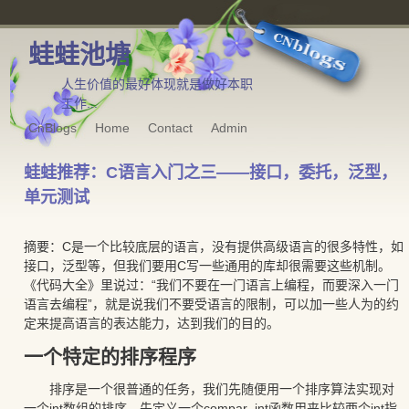
蛙蛙池塘
人生价值的最好体现就是做好本职
工作...
CnBlogs
Home
Contact
Admin
蛙蛙推荐：C语言入门之三——接口，委托，泛型，
单元测试
摘要：C是一个比较底层的语言，没有提供高级语言的很多特性，如
接口，泛型等，但我们要用C写一些通用的库却很需要这些机制。
《代码大全》里说过：“我们不要在一门语言上编程，而要深入一门
语言去编程”，就是说我们不要受语言的限制，可以加一些人为的约
定来提高语言的表达能力，达到我们的目的。
一个特定的排序程序
排序是一个很普通的任务，我们先随便用一个排序算法实现对
一个int数组的排序，先定义一个compar_int函数用来比较两个int指