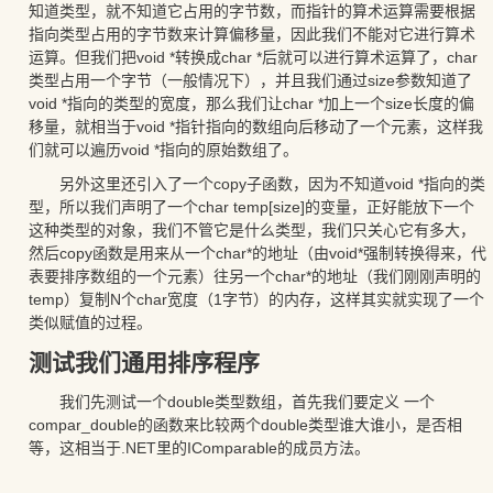
知道类型，就不知道它占用的字节数，而指针的算术运算需要根据
指向类型占用的字节数来计算偏移量，因此我们不能对它进行算术
运算。但我们把void *转换成char *后就可以进行算术运算了，char
类型占用一个字节（一般情况下），并且我们通过size参数知道了
void *指向的类型的宽度，那么我们让char *加上一个size长度的偏
移量，就相当于void *指针指向的数组向后移动了一个元素，这样我
们就可以遍历void *指向的原始数组了。
另外这里还引入了一个copy子函数，因为不知道void *指向的类
型，所以我们声明了一个char temp[size]的变量，正好能放下一个
这种类型的对象，我们不管它是什么类型，我们只关心它有多大，
然后copy函数是用来从一个char*的地址（由void*强制转换得来，代
表要排序数组的一个元素）往另一个char*的地址（我们刚刚声明的
temp）复制N个char宽度（1字节）的内存，这样其实就实现了一个
类似赋值的过程。
测试我们通用排序程序
我们先测试一个double类型数组，首先我们要定义 一个
compar_double的函数来比较两个double类型谁大谁小，是否相
等，这相当于.NET里的IComparable的成员方法。