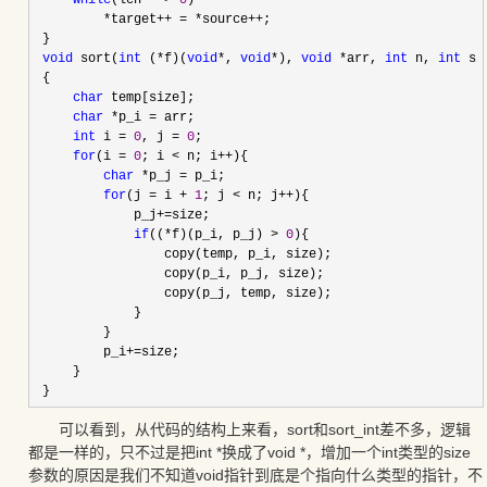
while
(len
--
>
0
)
*
target
++
=
*
source
++
;
 }
void
 sort(
int
 (
*
f)(
void
*
, 
void
*
), 
void
*
arr, 
int
 n, 
int
 si
 {
char
 temp[size];
char
*
p_i 
=
 arr;
int
 i 
=
0
, j 
=
0
;
for
(i 
=
0
; i 
<
 n; i
++
){
char
*
p_j 
=
 p_i;
for
(j 
=
 i 
+
1
; j 
<
 n; j
++
){
             p_j
+=
size;
if
((
*
f)(p_i, p_j) 
>
0
){
                 copy(temp, p_i, size);
                 copy(p_i, p_j, size);
                 copy(p_j, temp, size);
             }
         }
         p_i
+=
size;
     }
 }
可以看到，从代码的结构上来看，sort和sort_int差不多，逻辑
都是一样的，只不过是把int *换成了void *，增加一个int类型的size
参数的原因是我们不知道void指针到底是个指向什么类型的指针，不