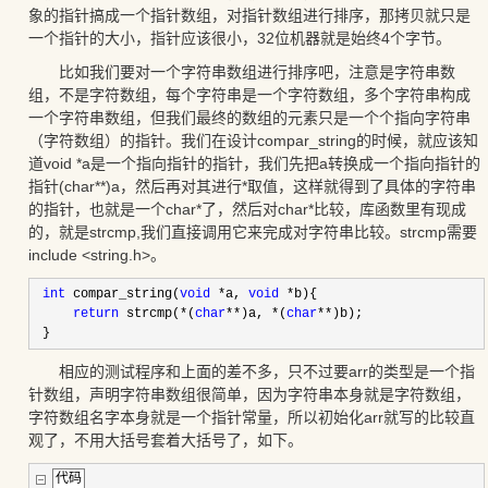
象的指针搞成一个指针数组，对指针数组进行排序，那拷贝就只是
一个指针的大小，指针应该很小，32位机器就是始终4个字节。
比如我们要对一个字符串数组进行排序吧，注意是字符串数
组，不是字符数组，每个字符串是一个字符数组，多个字符串构成
一个字符串数组，但我们最终的数组的元素只是一个个指向字符串
（字符数组）的指针。我们在设计compar_string的时候，就应该知
道void *a是一个指向指针的指针，我们先把a转换成一个指向指针的
指针(char**)a，然后再对其进行*取值，这样就得到了具体的字符串
的指针，也就是一个char*了，然后对char*比较，库函数里有现成
的，就是strcmp,我们直接调用它来完成对字符串比较。strcmp需要
include <string.h>。
int
 compar_string(
void
*
a, 
void
*
b){
return
 strcmp(
*
(
char
**
)a, 
*
(
char
**
)b);
 }
相应的测试程序和上面的差不多，只不过要arr的类型是一个指
针数组，声明字符串数组很简单，因为字符串本身就是字符数组，
字符数组名字本身就是一个指针常量，所以初始化arr就写的比较直
观了，不用大括号套着大括号了，如下。
代码