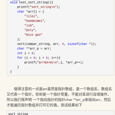
void
 test_sort_string(){
     printf(
"
sort_string\n
"
);
char
*
arr[] 
=
 {
"
lilei
"
,
"
hanmeimei
"
,
"
jim
"
,
"
poly
"
,
"
miss gao
"
     };
     sort(compar_string, arr, 
5
, 
sizeof
(
char
*
));
char
**
arr_p 
=
 arr;
int
 i 
=
0
;
for
 (i 
=
0
; i 
<
5
; i
++
){
         printf(
"
arr%d=%s\n
"
,i, 
*
arr_p
++
);
     }
 }
值得注意的一点是arr虽然是指针数组，是一个数组名，数组名
又代表一个指针，但却是一个指针常量，不能对其进行自增操作，
所以我们得声明 一个指向指针的指针char **arr_p来指向arr，然后
才能遍历指针数组并打印它的值。测试结果如下
sort_string