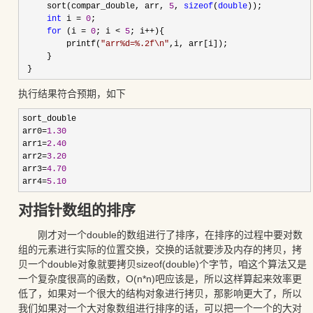
     sort(compar_double, arr, 
5
, 
sizeof
(
double
));
int
 i 
=
0
;
for
 (i 
=
0
; i 
<
5
; i
++
){
         printf(
"
arr%d=%.2f\n
"
,i, arr[i]);
     }
 }
执行结果符合预期，如下
sort_double
arr0
=
1.30
arr1
=
2.40
arr2
=
3.20
arr3
=
4.70
arr4
=
5.10
对指针数组的排序
刚才对一个double的数组进行了排序，在排序的过程中要对数
组的元素进行实际的位置交换，交换的话就要涉及内存的拷贝，拷
贝一个double对象就要拷贝sizeof(double)个字节，咱这个算法又是
一个复杂度很高的函数，O(n*n)吧应该是，所以这样算起来效率更
低了，如果对一个很大的结构对象进行拷贝，那影响更大了，所以
我们如果对一个大对象数组进行排序的话，可以把一个一个的大对